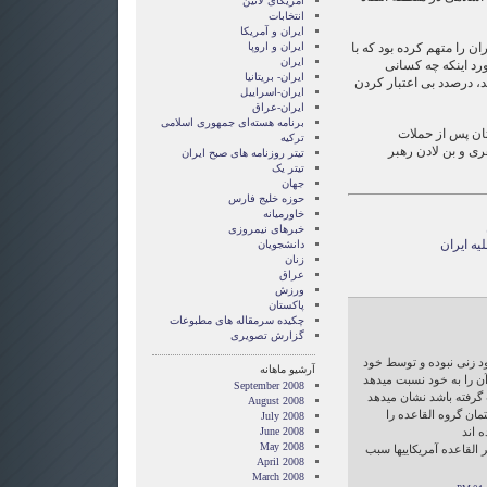
امریکای لاتین
انتخابات
ايران و آمريکا
ران را متهم کرده بود که با
ايران و اروپا
ایران
رد اینکه چه کسانی
ایران- بریتانیا
اده‌اند، درصدد بی اعتبار کردن
ایران-اسراییل
ایران-عراق
برنامه هسته‌ای جمهوری اسلامی
تان پس از حملات
ترکیه
ری و بن لادن رهبر
تیتر روزنامه های صبح ایران
تیتر یک
جهان
حوزه خلیج فارس
خاورمیانه
خبرهای نیمروزی
ه ایران
دانشجویان
زنان
عراق
ورزش
پاکستان
چکیده سرمقاله های مطبوعات
گزارش تصويری
د زنی نبوده و توسط خود
آرشیو ماهانه
آن را به خود نسبت میدهد
September 2008
گرفته باشد نشان میدهد
August 2008
تمان گروه القاعده را
July 2008
ه اند
June 2008
May 2008
 القاعده آمریکاییها سبب
April 2008
March 2008