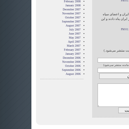
February 2008
January 2008
December 2007
November 2007
ایران و اعضای سپاه
October 2007
یران پناه دادند و این
September 2007
August 2007
July 2007
June 2007
May 2007
April 2007
March 2007
February 2007
ایت منتشر می‌شود.)
January 2007
December 2006
November 2006
 مانده، منتشر نمی‌شود)
October 2006
September 2006
August 2006