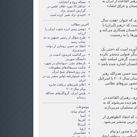
بر القاعده از ایران به
مساله روح و انتخابات
تان و عراق انتقاد»
حداقل 20 مورد خلاف علمي در
گزارش احمدی نژاد
احمدی نژاد تغییر کرده است
هری که عنوان «هفت سال
آخرین مطالب
ت که «رهبر (ایران) با
دومین زمین لرزه جنوب ایران را
غانستان همکاری می‌کند و
لرزاند
ورها را به رسمیت
طرح سؤال از رئیس جمهور به حد
نصاب رسید
انتقاد تند حسن روحانی از دولت
د آورده است که «حتی یک
احمدی‌نژاد
دیگر فتوایی منتشر نکرده
بزرگداشت فریدون آدمیت در
ه دست گرفتن اسلحه علیه
دانشگاه سوربن
تازه‌های نشر: «دیوانه‌ای در شهر»
انستان اشاره شده باشد.»
چکیده سرمقاله‌های مطبوعات
تیتر روزنامه‌های صبح ایران
 سید حسن نصرالله رهبر
تائید استوارنامه اولین سفیر زن در
حزب‌الله لبنان به خاطر جنگ تابستان سال ۲۰۰۶ با اسرائیل
ایران
 «حضور نیروهای نظامی
اعلام نامزدهای دريافت جايزه
ت.»
بوکر سال ۲۰۰۸
پلیس ایران: گروگان‌های جند‌الله
ری، رهبران القاعده در
زنده‌اند
هم دیده می‌شوند که به
ای مسلمان می‌پردازند.
موضوعات
آسيای ميانه
آسیا
که انتقاد الظواهری از
آفریقا
ی عربی منتشر می‌شود.
آمریکا
اروپا
 با صدور دو پیام
افغانستان
سلامی در منطقه انتقاد