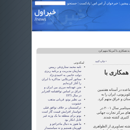
 پیشین
|
خبرخوان آر اس اس
|
پادکست
| جستجو:
به همکاری با آمریکا متهم کرد
• چاپ کنید
لینکدونی
نامه محمد ستاری‌فر، رییس
 همکاری با
سازمان مدیریت و برنامه ریزی
دولت خاتمی به احمدی‌نژاد
سناتور آمريکايي: مذاکره با ايران
را آغاز کرده‌ايم
متن عهدنامه مرزى بين ايران و
اعده در آستانه هفتمین
عراق بر اساس توافقنامه الجزاير
یامی تلویزیونی، ایران را به
در سال 1975
ستان و عراق متهم کرد.
بی نظیر بوتو، قربانی مذهب
خشونت
القاعده متهم ریف اول حادثه ۱۱ سپتامبر سال ۲۰۰۱ در
ترکمنستان بر خلاف توافق قبلی
خواستار افزایش قیمت گاز است
‌های مرکز تجارت جهانی
بوتو برای منطقه ما یک وزنه غیر
 کثیری کشته شدند.
قابل انکار بود
ما هنوز به دنبال ماجراجو و
ته تصاویری از الظواهری
قهرمان هستيم و نه سياستمدار