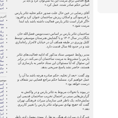
هيچ اقدامي براي مرمت اين بنا نمي‌توان كرد و بايد بر
اساس حكم صادر شده، عمل كرد.»
گزا
احم
آقای رضایی در عین حال علت صدور حکم تخلیه تئاتر پارس
آخرین
را فرسودگی و امکان ریزش ساختمان عنوان کرد و افزود:
است
«اگر قرار است تئاتر پارس فعاليت داشته باشد بايد ابتدا
منت
مرمت شود.»
ریا
ساختمان تئاتر پارس بر اساس دست‌نويس فضل‌الله‌ خان
ژیلا
بايگان،در سال ۱۳۰۲ و با گشایش هنرستان موسيقي توسط
حکم
كلنل وزيري در طبقه همكف آن در خيابان لاله‌زار راه‌اندازي
شد و در حدود ۸۵ سال قدمت دارد.
تئات
چنی
کند
مدیر روابط عمومی ستاد مذکور که ادامه فعالیت‌های تئاتر
گزا
پارس را مشروط به مرمت ساختمان آن می‌کند، در برابر
سلا
این سئوال که آیا مسئولان این ستاد حاضر به بازسازی آن
تسا
هستند، حاضر نشد پاسخ صریحی بدهد.
چکی
تیتر
وی گفت: «بعد از تخليه، حكم صادره هرچه باشد ما آن را
عمل خواهيم كرد. مسلما حكم مراجع قضايي نيز شفاف و
موضوع
درست خواهد بود.»
آسيا
آسیا
در پیوند با تحولات مربوط به تئاتر پارس و در واکنش به
آفری
آمری
گزارش‌هایی مبنی بر احتمال تخریب ساختمان قدیمی این
اروپ
نمایش‌خانه، یک ناظر فنی سازمان میراث فرهنگی تهران
افغ
گفت که «هيچ نهادي نمي‌تواند تئاتر پارس را تغيير كاربري
امری
دهد.»
انتخ
ايرا
خبرگزاری میراث فرهنگی به نقل از مهدي معمارزاده، ناظر
ايرا