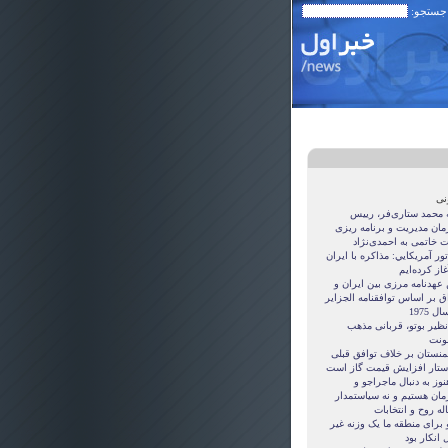
 جستجو:
نی
ه محمد ستاری‌فر، رییس
مان مدیریت و برنامه ریزی
ت خاتمی به احمدی‌نژاد
ور آمريکايي: مذاکره با ايران
غاز کرده‌ايم
 عهدنامه مرزى بين ايران و
ق بر اساس توافقنامه الجزاير
ل 1975
نظیر بوتو، قربانی مذهب
نت
منستان بر خلاف توافق قبلی
ستار افزایش قیمت گاز است
نوز به دنبال ماجراجو و
مان هستيم و نه سياستمدار
ه روح و انتخابات
 برای منطقه ما یک وزنه غیر
 انکار بود