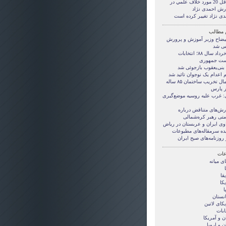
حداقل 20 مورد خلاف علمي در
رش احمدی نژاد
دی نژاد تغییر کرده است
 مطالب
یضاح وزیر آموزش و پرورش
فی شد
۲۲ خرداد سال ۸۸؛ انتخابات
ست جمهوری
 بنی‌یعقوب بازجوئی شد
 اعدام یک نوجوان تائید شد
احتمال تخریب ساختمان ۸۵ ساله
ر پارس
: غرب علیه روسیه موضع‌گیری
رش‌های متناقض درباره
متی رهبر کره‌شمالی
وی ایران و عربستان در ریاض
ده سرمقاله‌های مطبوعات
 روزنامه‌های صبح ایران
ات
ی ميانه
قا
کا
ا
انستان
کای لاتین
ابات
ن و آمريکا
ن و اروپا