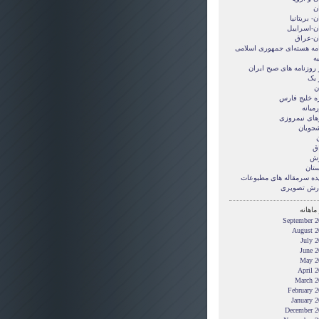
ن
ن- بریتانیا
ان-اسراییل
ان-عراق
امه هسته‌ای جمهوری اسلامی
ه
 روزنامه های صبح ایران
 یک
ن
ه خلیج فارس
میانه
های نیمروزی
شجویان
ن
ق
زش
ستان
ده سرمقاله های مطبوعات
رش تصويری
ماهانه
September 2
August 2
July 
June 2
May 2
April 
March 2
February 
January 
December 2