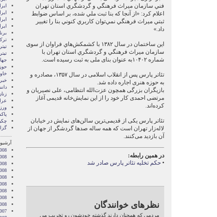
فني سازمان ميراث فرهنگي و گردشگري استان تهران
ایرا
ایرا
اعلام کرد: «از آنجا كه بنا ثبت ملي شده، بر اساس ضوابط
ایر
ثبتي ميراث فرهنگي نمي‌توان كاربري كنوني بنا را تغيير
ایر
داد.»
برن
ترکی
این ساختمان در سال ۱۳۸۲ با كشمكش‌هاي فراوان از سوی
تیتر
سازمان ميراث فرهنگي و گردشگري استان تهران با
تیتر
شماره ۱۰۴۰۲به عنوان بنای ملی به ثبت رسیده است.
جها
حوز
خاور
تئاتر پارس پس از انقلاب اسلامی در سال ۱۳۵۷، مصادره و
خبر
به حوزه هنری اجاره داده شد.
دان
بازیگران بزرگی همچون عزت‌الله انتظامی، علی نصیریان و
زنا
مرتضی احمدی کار خود را از این نمایش‌خانه قدیمی آغاز
عرا
کرده‌اند.
ور
پاک
تئاتر پارس یکی از قدیمی‌ترین سالن‌های نمایش در خیابان
چکی
لاله‌زار تهران است که همه ساله صدها گردشگر از جهان از
گزا
آن بازدید می‌کنند.
آرشیو 
008
در همین رابطه:
008
•
حکم تخلیه تئاتر پارس صادر شد
2008
008
008
2008
008
2008
نظرهای خوانندگان
2008
007
مردمي كه همچنان دارند گذشته خودشون رو تخريب مي