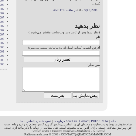
007
كنند...
007
007
-- J.O. ،
Sep 7, 2008 در ساعت 11:46 AM
007
2007
007
نظر بدهید
007
2007
(نظر شما پس از تایید دبیر وب‌سایت منتشر می‌شود.)
007
نام:
2007
2007
آدرس ایمیل:
006
(نشانی ایمیل‌تان نزد ما مانده، منتشر نمی‌شود)
006
006
006
006
متن نظر:
خانه
|
PRESS NOW
|
Contact
|
About us
درباره ما
|
شیوه شنیدن
|
تماس با ما
تمام حقوق مربوط به وب‌سایت و محتوای آن بر اساس پروانه‌ی کریتیو کامنز متعلق به رادیو زمانه است
حق ویرایش مقالات رسیده برای رادیو زمانه محفوظ است. نقل مطالب از زمانه با ذکر ماخذ آزاد است.
licensed under a Creative Commons Attribution 2.5 License
Radiozamaneh.com ® 2006 / CONTACT(at)RADIOZAMANEH.COM