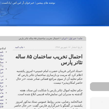
نوشته های پیشین
|
خبرخوان آر اس اس
|
پادکست
|
خانه
>
خبر اول
>
ایران
> احتمال تخریب ساختمان ۸۵ ساله تئاتر پارس
تاریخ انتشار: ۱۷ شهریور ۱۳۸۷
• چاپ کنید
لینکدو
نام
احتمال تخریب ساختمان ۸۵ ساله
ساز
دول
تئاتر پارس
سنات
را آ
متن
«ستاد اجرائی فرمان حضرت امام خمینی» امروز یکشنبه
عرا
اعلام کرد که مرمت و بازسازی ساختمان تئاتر پارس که
در سا
حکم تخلیه آن از سوی مراجع قضائی صادر شده، «در حال
بی 
حاضر امکان‌پذیر» نیست.
خشو
ترک
خوا
حکم تخلیه اموال تئاتر پارس با شکایت این ستاد، هفته
ما ه
گذشته به مدیران این نمایش‌خانه قدیمی ابلاغ شده است.
قهر
مسال
عبدالحامد رضايي، مدير روابط عمومي ستاد مذکور امروز
بوتو
یکشنبه در گفتگو با خبرگزاری فارس گفت: «در حال حاضر
قابل