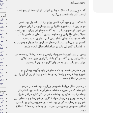
وجود نمی‌آید.
گزا
احم
گفته می‌شود که ابتلا به وبا در ایران، از اواسط اردیبهشت تا
اواخر آبان‌ماه شدت می‌گیرد.
آخرین
تازه
خشكسالی و نبود آب كافی برای رعایت اصول بهداشتی،
ابتلای ۱۱۴ ایرانی
مهم‌ترین علت شیوع ناگهانی این بیماری در ایران عنوان
هشد
می‌شود. از سوی دیگر بنا به گفته مسئولان وزارت بهداشت
حمله
سیلاب‌های ناگهانی و مخلوط شدن آب‌های سطحی با آب
خان
فاضلاب‌ها و آب‌های آشامیدنی این بیماری به سرعت
پس 
گسترش می‌یابد. بنابراین خطر بیماری وبا همواره وجود دارد
پرس
و اقدامات كنترلی باید در تمام ایام سال انجام شود.
فوتب
می‌
پیش از این، ایرج خسرو‌نیا، رئیس جامعه پزشکان متخصص
بیا
داخلی ایران در گفت و گو با خبرگزاری مهر، مسئولان
در 
وزارت بهداشت را به «پنهان‌کاری» متهم کرده بود.
ابو
«اه
به 
وی معترض شده بود که مسئولان باید بگویند بیماری وبا
انتق
شیوع پیدا کرده و راهکارهای مقابله و پیشگیری از آن را نیز
کیها
به مردم اطلاع دهند.
دعو
پیو
در همین حال روابط عمومی وزارت بهداشت از مردم
خواسته که در صورت مشاهده هرگونه تخلف بهداشتی از
موضوع
جمله رعایت نكردن بهداشت فردی كاركنان مراكز طبخ،
آسيا
عرضه، توزیع و فروش مواد غذایی در شهرها و جاده‌های بین
آسیا
شهری و رعایت نكردن بهداشت در سرویس‌های بهداشتی
آفری
آمری
اماكن عمومی و تفریحی، مراتب را به شماره ۰۹۶۷۸ اطلاع
اروپ
دهند.
افغ