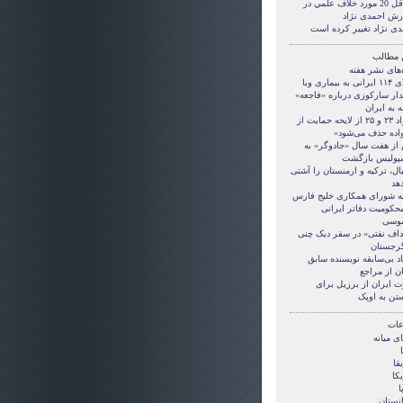
حداقل 20 مورد خلاف علمي در
رش احمدی نژاد
دی نژاد تغییر کرده است
 مطالب
‌های نشر هفته
 به بیماری وبا
ار سارکوزی درباره «فاجعه»
 به ایران
«مواد ۲۳ و ۲۵ از لایحه حمایت از
واده حذف می‌شود»
از هفت سال «جادوگر» به
پولیس بازگشت
ال، ترکیه و ارمنستان را آشتی
دهد
نیه شورای همکاری خلیج فارس
محکومیت دفاتر ایرانی
موسی
داف نفتی» در سفر دیک چنی
گرجستان
اد بی‌سابقه نویسنده سابق
ن از مراجع
ت ایران از برزیل برای
ستن به اوپک
ات
ی ميانه
قا
کا
ا
انستان