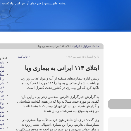
نوشته های پیشین
|
خبرخوان آر اس اس
|
پادکست
|
خانه
>
خبر اول
>
ایران
> ابتلای ۱۱۴ ایرانی به بیماری وبا
تاریخ انتشار: ۱۵ شهریور ۱۳۸۷
• چاپ کنید
لینکدو
نام
ابتلای ۱۱۴ ایرانی به بیماری وبا
ساز
دول
سنات
رییس اداره بیماری‌های منتقله از آب و مواد غذایی وزارت
را آ
بهداشت، شمار مبتلایان به وبا را ۱۱۴ مورد اعلام کرد، اما
متن
عرا
تاکید کرد که این بیماری در کشور تحت کنترل است.
در سا
بی 
به گزارش خبرگزاری فارس، محسن زهرایی در این باره
خشو
گفت: دو مورد جدید مبتلا به وبا كه در هفته گذشته شناسایی
ترک
و گزارش شدند، در استان تهران بودند كه خوشبختانه با
خوا
مراجعه به موقع، به سرعت درمان شدند.
بوتو
قابل
وی گفت: در زمان حاضر هیچ فرد مبتلا به وبا بستری در
ما ه
قهر
بیمارستان نداریم، زیرا این بیماری اسهالی بسیار زود به
مسال
درمان جواب می‌دهد و در صورت مراجعه به موقع مشكلی به