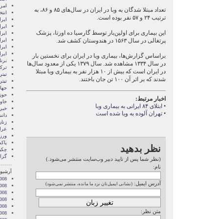
امری
تعداد مبتلا شدگان به وبا در ایران در سال‌های ۸۵ و ۸۶، به
انتخ
ترتیب ۲۴ و ۵۷ نفر بوده است.
ايرا
ايرا
این بیماری برای اولین‌بار توسط گارسیا ده اورتا،‌ پزشک
ایرا
پرتغالی در سال ۱۵۶۳ در هندوستان کشف شد.
ایرا
ایر
ایر
براساس گزارش‌ها، بیماری وبا در ایران برای نخستین بار
برن
در سال ۱۳۳۴ مشاهده شد. سال ۱۳۷۹ یکی از معدود سال‌ها
ترکی
در ایران است که بیش از ۱۰ هزار نفر به بیماری وبا مبتلا
تیتر
شدند که بر اثر آن ۱۰۰ تن جان باختند.
تیتر
جها
حوز
اخبار مرتبط:
خاور
•
ابتلای ۸۴ ایرانی به بیماری وبا
خبر
•
تهران‌ آلوده به وبا شده است
دان
زنا
عرا
ور
پاک
نظر بدهید
چکی
گزا
(نظر شما پس از تایید دبیر وب‌سایت منتشر می‌شود.)
نام:
آرشیو 
008
آدرس ایمیل:
(نشانی ایمیل‌تان نزد ما مانده، منتشر نمی‌شود)
008
2008
008
008
متن نظر:
2008