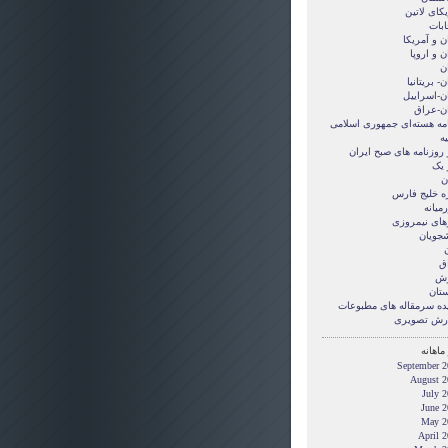
کای لاتین
ابات
ن و آمريکا
ن و اروپا
ن
ن- بریتانیا
ان-اسراییل
ان-عراق
امه هسته‌ای جمهوری اسلامی
ه
 روزنامه های صبح ایران
 یک
ن
ه خلیج فارس
میانه
های نیمروزی
شجویان
ن
ق
زش
ستان
ده سرمقاله های مطبوعات
رش تصويری
ماهانه
September 2
August 2
July 
June 2
May 2
April 