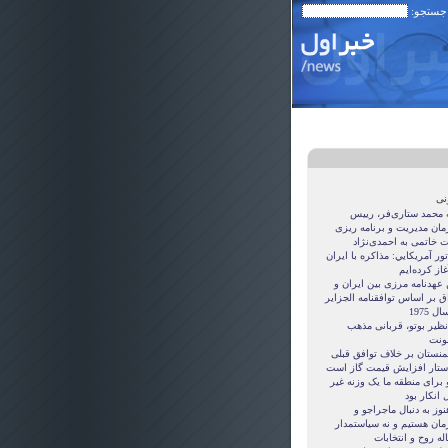
 جستجو:
نی
ه محمد ستاری‌فر، رییس
مان مدیریت و برنامه ریزی
ت خاتمی به احمدی‌نژاد
ور آمريکايي: مذاکره با ايران
غاز کرده‌ايم
 عهدنامه مرزى بين ايران و
ق بر اساس توافقنامه الجزاير
ل 1975
نظیر بوتو، قربانی مذهب
نت
منستان بر خلاف توافق قبلی
ستار افزایش قیمت گاز است
 برای منطقه ما یک وزنه غیر
 انکار بود
نوز به دنبال ماجراجو و
مان هستيم و نه سياستمدار
ه روح و انتخابات