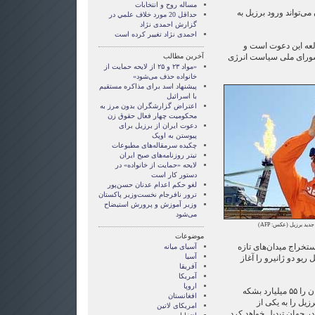
مساله روح و انتخابات
 می‌تواند ورود برزیل به
حداقل 20 مورد خلاف علمي در
گزارش احمدی نژاد
احمدی نژاد تغییر کرده است
لعه این دعوت است و
شورای ملی سیاست انرژی
آخرین مطالب
«مواد ۲۳ و ۲۵ از لایحه حمایت از
خانواده حذف می‌شود»
پیشنهاد اسد برای مذاکره مستقیم
با اسرائیل
اعتراض گزارشگران بدون مرز به
محکومیت چهار فعال حقوق زن
دعوت ایران از برزیل برای
پیوستن به اوپک
چکیده سرمقاله‌های مطبوعات
تیتر روزنامه‌های صبح ایران
لایحه «حمایت از خانواده» در
دستور کار است
لغو حکم اعدام عدنان حسن‌پور
ترور نافرجام نخست‌وزیر پاکستان
وزیر آموزش و پرورش استیضاح
می‌شود
ی جدید برزیل (عکس:
AFP
)
موضوعات
تخراج میدان‌های تازه
آسيای ميانه
آسیا
و دو ژانیرو را آغاز
آفریقا
آمریکا
اروپا
تحلیل‌گران حداکثر ذخایر این میدان را ۵۵ میلیارد بشکه
افغانستان
زیل را به یکی از
امریکای لاتین
ر جهان تبدیل خواهد کرد.