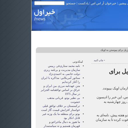
 پیشین
|
خبرخوان آر اس اس
|
پادکست
| جستجو:
زیل برای پیوستن به اوپک
• چاپ کنید
لینکدونی
نامه محمد ستاری‌فر، رییس
یل برای
سازمان مدیریت و برنامه ریزی
دولت خاتمی به احمدی‌نژاد
سناتور آمريکايي: مذاکره با ايران
را آغاز کرده‌ايم
متن عهدنامه مرزى بين ايران و
زمان اوپک بپیوندد.
عراق بر اساس توافقنامه الجزاير
در سال 1975
، این خبر را ادیسون
بی نظیر بوتو، قربانی مذهب
 روز چهارشنبه به
خشونت
ترکمنستان بر خلاف توافق قبلی
خواستار افزایش قیمت گاز است
بوتو برای منطقه ما یک وزنه غیر
و هفته پیش، نامه‌ای به
قابل انکار بود
عوت کرده تا به سازمان
ما هنوز به دنبال ماجراجو و
قهرمان هستيم و نه سياستمدار