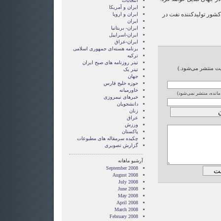
انتخابات
ايران و آمريکا
دهمین کشور تولیدکننده نفت در
ايران و اروپا
ایران
ایران- بریتانیا
ایران-اسراییل
ایران-عراق
برنامه هسته‌ای جمهوری اسلامی
ترکیه
تیتر روزنامه های صبح ایران
ایت منتشر می‌شود.)
تیتر یک
جهان
حوزه خلیج فارس
خاورمیانه
 مانده، منتشر نمی‌شود)
خبرهای نیمروزی
دانشجویان
زنان
عراق
ورزش
پاکستان
چکیده سرمقاله های مطبوعات
گزارش تصويری
آرشیو ماهانه
September 2008
August 2008
July 2008
June 2008
May 2008
April 2008
March 2008
February 2008