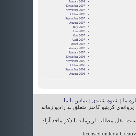
January 2008
December 2007
November 2007
October 2007
September 2007
August 2007
July 2007
June 2007
May 2007
April 2007
March 2007
February 2007
January 2007
December 2006
November 2006
October 2006
September 2006
August 2006
اره ما
|
شیوه شنیدن
|
تماس با ما
انه‌ی کریتیو کامنز متعلق به رادیو زمانه
. نقل مطالب از زمانه با ذکر ماخذ آزاد
licensed under a Creati