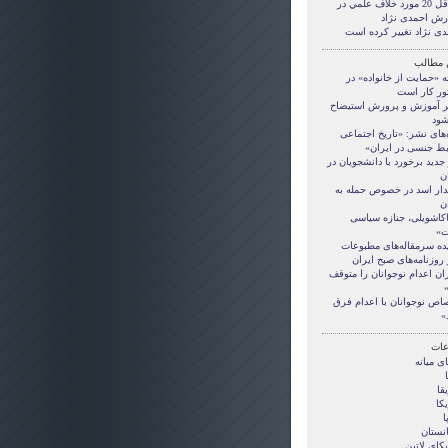
حداقل 20 مورد خلاف علمي در
رش احمدی نژاد
دی نژاد تغییر کرده است
 مطالب
ه «حمایت از خانواده» در
ور کار است
ر آموزش و پرورش استیضاح
شود
‌های نشر: «تاریخ اجتماعی
بط جنسی در ایران»
جدید برخورد با دانشجویان در
ن
ار اسد در خصوص حمله به
ن
کاشویلی، جنازه سیاسی
»
ده سرمقاله‌های مطبوعات
 روزنامه‌های صبح ایران
ان اعدام نوجوانان را متوقف
»
اص نوجوانان با اعدام فرق
»
ات
ی ميانه
قا
کا
ا
انستان
کای لاتین