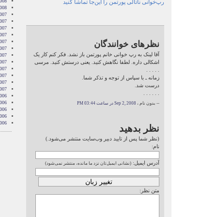
2008
رپ‌خوانی ناتالی پورتمن را اين‌جا تماشا کنيد
2008
007
007
007
007
007
نظرهای خوانندگان
2007
آقا لینک به رپ خوانی خانم پورتمن باز نشد. فکر کنم کار یک
007
اشکالی داره. لطفا نگاهش کنید. یعنی درستش کنید. مرسی
007
2007
. . . . .
007
زمانه ـ با سپاس از توجه و تذکر شما.
2007
درست شد.
2007
. . . . . .
006
006
-- بدون نام ،
Sep 2, 2008 در ساعت 03:44 PM
006
006
006
نظر بدهید
(نظر شما پس از تایید دبیر وب‌سایت منتشر می‌شود.)
نام:
آدرس ایمیل:
(نشانی ایمیل‌تان نزد ما مانده، منتشر نمی‌شود)
متن نظر: