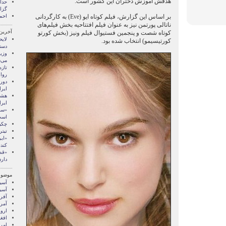
هدفش آموزش دختران اين کشور است.
گزا
بر اساس این گزارش، فیلم کوتاه ایو (Eve) به کارگردانی
احم
ناتالی پورتمن نیز به عنوان فیلم افتتاحیه بخش فيلم‌های
آخرین
کوتاه شصت و پنجمین فستيوال فیلم ونیز (بخش کورتو
لایح
کورتیسیمو) انتخاب شده بود.
دست
وزی
می‌
تازه
روا
دور 
ایرا
هشد
ایرا
«سا
است
چکی
تیتر
«ایر
کند
«قص
دارد
موضوع
آسيا
آسیا
آفری
آمری
اروپ
افغ
امری