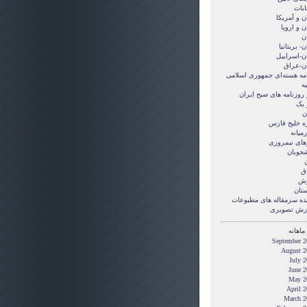
ابات
ن و آمريکا
ن و اروپا
ن
ن- بریتانیا
ان-اسراییل
ان-عراق
امه هسته‌ای جمهوری اسلامی
ه
 روزنامه های صبح ایران
 یک
ن
ه خلیج فارس
میانه
های نیمروزی
شجویان
ن
ق
زش
ستان
ده سرمقاله های مطبوعات
رش تصويری
ماهانه
September 2
August 2
July 
June 2
May 2
April 
March 2