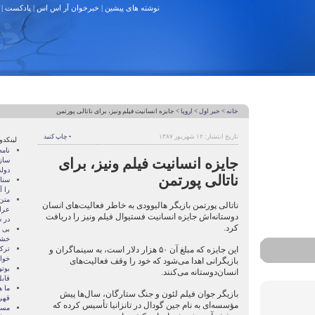
نوشته های پیشین
|
خبرخوان آر اس اس
|
پادکست
|
خانه
>
خبر اول
>
اروپا
> جايزه انسانيت فيلم ونيز، برای ناتالی پورتمن
تاریخ انتشار: ۱۲ شهریور ۱۳۸۷
• چاپ کنید
لینکدو
نام
جايزه انسانيت فيلم ونيز، برای
ساز
دول
ناتالی پورتمن
سنات
را آ
متن
ناتالی پورتمن بازيگر هالیوودی به خاطر فعاليت‌های انسان
عرا
دوستانه‌اش جايزه انسانيت فستيوال فيلم ونيز را دريافت
در سا
کرد.
بی 
خشو
اين جايزه که مبلغ آن ۵۰ هزار دلار است، به سينماگران و
ترک
خوا
بازيگرانی اهدا می‌شود که خود را وقف فعاليت‌های
بوتو
انسان‌دوستانه می‌کنند.
قابل
ما ه
بازيگر جوان فيلم لئون و جنگ ستارگان، سال‌ها پیش
قهر
مؤسسه‌ای به نام جين گودال در تانزانيا تأسیس کرده که
مسال