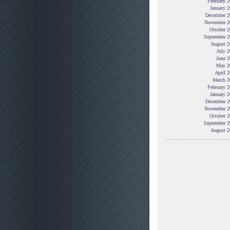
February 
January 
December 2
November 2
October 2
September 2
August 2
July 
June 2
May 2
April 
March 2
February 
January 
December 2
November 2
October 2
September 2
August 2