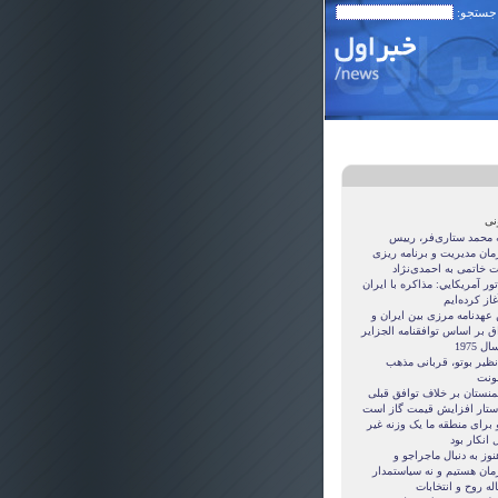
 جستجو:
نی
ه محمد ستاری‌فر، رییس
مان مدیریت و برنامه ریزی
ت خاتمی به احمدی‌نژاد
ور آمريکايي: مذاکره با ايران
غاز کرده‌ايم
 عهدنامه مرزى بين ايران و
ق بر اساس توافقنامه الجزاير
ل 1975
نظیر بوتو، قربانی مذهب
نت
منستان بر خلاف توافق قبلی
ستار افزایش قیمت گاز است
 برای منطقه ما یک وزنه غیر
 انکار بود
نوز به دنبال ماجراجو و
مان هستيم و نه سياستمدار
ه روح و انتخابات