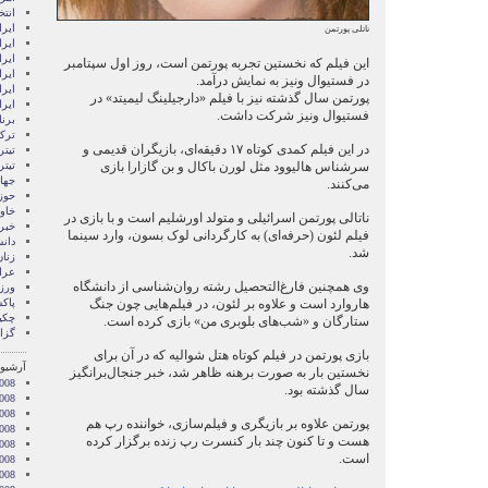
انتخ
ايرا
ناتلی پورتمن
ايرا
ایرا
اين فيلم که نخستين تجربه پورتمن است، روز اول سپتامبر
ایرا
در فستيوال ونيز به نمايش درآمد.
ایر
پورتمن سال گذشته نيز با فیلم «دارجیلینگ لیمیتد» در
ایر
فستيوال ونيز شرکت داشت.
برن
ترکی
در اين فيلم کمدی کوتاه ۱۷ دقيقه‌ای، بازيگران قديمی و
تیتر
سرشناس هاليوود مثل لورن باکال و بن گازارا بازی
تیتر
جها
می‌کنند.
حوز
خاور
ناتالی پورتمن اسرائيلی و متولد اورشليم است و با بازی در
خبر
فيلم لئون (حرفه‌ای) به کارگردانی لوک بسون، وارد سينما
دان
شد.
زنا
عرا
وی همچنين فارغ‌التحصيل رشته روان‌شناسی از دانشگاه
ور
هاروارد است و علاوه بر لئون، در فيلم‌هايی چون جنگ‌
پاک
چکی
ستارگان و «شب‌های بلوبری من» بازی کرده است.
گزا
بازی پورتمن در فيلم کوتاه هتل شواليه که در آن برای
آرشیو 
نخستين بار به صورت برهنه ظاهر شد، خبر جنجال‌برانگيز
008
سال گذشته بود.
008
2008
پورتمن علاوه بر بازيگری و فيلم‌سازی، خواننده رپ هم
008
هست و تا کنون چند بار کنسرت رپ زنده برگزار کرده
008
است.
2008
008