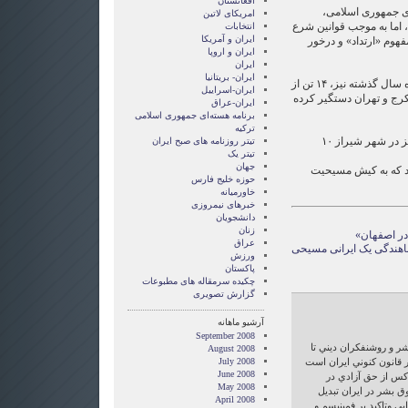
افغانستان
فری جمهوری اسلامی،
امریکای لاتین
، اما به موجب قوانین شرع
انتخابات
ايران و آمريکا
فهوم «ارتداد» و درخور
ايران و اروپا
ایران
ایران- بریتانیا
مقامات امنیتی ایران در ۱۹ آذرماه سال‌ گذشته نیز، ۱۴ تن از
ایران-اسراییل
ج و تهران دستگیر کرده
ایران-عراق
برنامه هسته‌ای جمهوری اسلامی
ترکیه
در ۲۲ اردیبهشت‌ماه سال‌جاری نیز در شهر شیراز ۱۰
تیتر روزنامه های صبح ایران
تیتر یک
جهان
 که به کیش مسیحیت
حوزه خلیج فارس
خاورمیانه
خبرهای نیمروزی
دانشجویان
زنان
عراق
ناهندگی یک ایرانی مسیحی‌
ورزش
پاکستان
چکیده سرمقاله های مطبوعات
گزارش تصويری
آرشیو ماهانه
September 2008
شر و روشنفكران ديني تا
August 2008
ر قانون كنوني ايران است
July 2008
June 2008
كس از حق آزادي در
May 2008
ق بشر در ايران تبديل
April 2008
 وتاكيد بر فمينيسم و