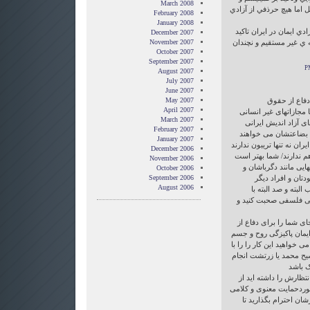
March 2008
 اما هيچ حرذفي از آزادي
February 2008
January 2008
ادي ايمان در ايران تاكيد
December 2007
ه ي غير مستقيم و نچندان
November 2007
October 2007
September 2007
August 2007
July 2007
June 2007
 دفاع از حقوق
May 2007
April 2007
 مجازاتهای غیر انسانی
March 2007
ای آزاد اندیش ایرانی
February 2007
د بضاعتشان می خواهند
January 2007
ران نه تنها تریبون ندارند
December 2006
م ندارند/ شما بهتر است
November 2006
هایی مانند دگرباشان و
October 2006
دتان و افراد دیگر
September 2006
August 2006
 البته و صد البته با
می فلسفی صحبت کنید و
جای شما را برای دفاع از
یمان پاکیزگی روح و جسم
 خواهید این کار را را با
ح محمد یا زرتشت انجام
ک باشد
انتظارش را داشته اید از
ردحمایت معنوی و کلامی
ان احترام بگذارید تا