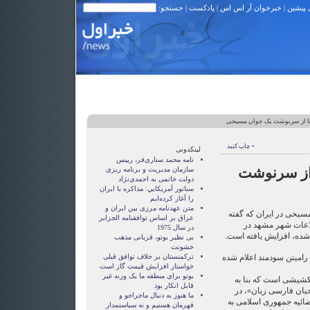
 پیشین
|
خبرخوان آر اس اس
|
پادکست
| جستجو:
ها از سرنوشت یک جوان مسیحی
• چاپ کنید
لینکدونی
نامه محمد ستاری‌فر، رییس
 از سرنوشت
سازمان مدیریت و برنامه ریزی
دولت خاتمی به احمدی‌نژاد
سناتور آمريکايي: مذاکره با ايران
را آغاز کرده‌ايم
متن عهدنامه مرزى بين ايران و
سیحی در ایران که گفته
عراق بر اساس توافقنامه الجزاير
ره اطلاعات شهر مشهد در
در سال 1975
ده، افزایش یافته است.
بی نظیر بوتو، قربانی مذهب
خشونت
 رامیتن سودمند اعلام شده
ترکمنستان بر خلاف توافق قبلی
خواستار افزایش قیمت گاز است
بوتو برای منطقه ما یک وزنه غیر
شیشی است که بنا به
قابل انکار بود
ان فارسی زبان»، در
ما هنوز به دنبال ماجراجو و
وه قضائیه جمهوری اسلامی به
قهرمان هستيم و نه سياستمدار