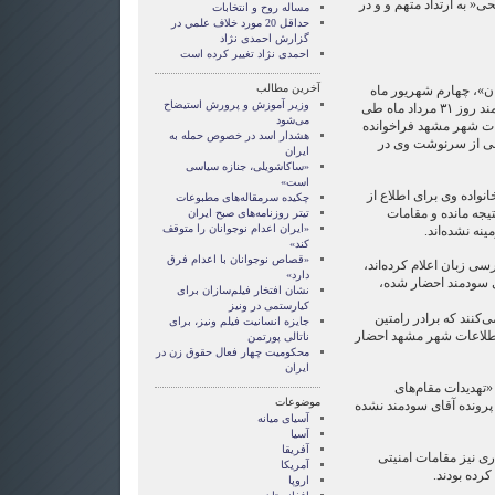
ی‌« به ارتداد متهم و و در
مساله روح و انتخابات
حداقل 20 مورد خلاف علمي در
گزارش احمدی نژاد
احمدی نژاد تغییر کرده است
آخرین مطالب
»، چهارم شهریور ماه
وزیر آموزش و پرورش استیضاح
گزارش کرده بود که رامتین سودمند روز ۳۱ مرداد ماه طی
می‌شود
ات شهر مشهد فراخوانده
هشدار اسد در خصوص حمله به
عی از سرنوشت وی در
ایران
«ساکاشویلی، جنازه سیاسی
است»
واده وی برای اطلاع از
چکیده سرمقاله‌های مطبوعات
جه مانده و مقامات
تیتر روزنامه‌های صبح ایران
«ایران اعدام نوجوانان را متوقف
نه نشده‌اند.
کند»
«قصاص نوجوانان با اعدام فرق
ی زبان اعلام کرده‌اند،
دارد»
ی سودمند احضار شده،
نشان افتخار فیلم‌سازان برای
کیارستمی در ونیز
‌کنند که برادر رامتین
جايزه انسانيت فيلم ونيز، برای
 اطلاعات شهر مشهد احضار
ناتالی پورتمن
محکومیت چهار فعال حقوق زن در
ایران
«تهدیدات مقام‌های
موضوعات
پرونده آقای سودمند نشده
آسيای ميانه
آسیا
آفریقا
ری نیز مقامات امنیتی
آمریکا
اروپا