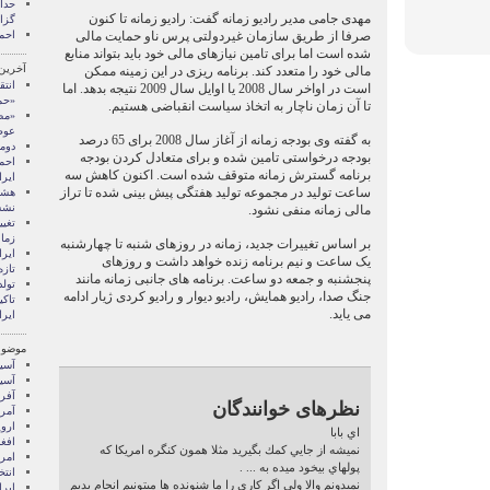
مهدی جامی مدیر رادیو زمانه گفت: رادیو زمانه تا کنون
گزا
صرفا از طریق سازمان غیردولتی پرس ناو حمایت مالی
احم
شده است اما برای تامین نیازهای مالی خود باید بتواند منابع
آخرین
مالی خود را متعدد کند. برنامه ریزی در این زمینه ممکن
انتق
است در اواخر سال 2008 یا اوایل سال 2009 نتیجه بدهد. اما
«حم
تا آن زمان ناچار به اتخاذ سیاست انقباضی هستیم.
«مص
عوض
به گفته وی بودجه زمانه از آغاز سال 2008 برای 65 درصد
دوم
بودجه درخواستی تامین شده و برای متعادل کردن بودجه
احمد
برنامه گسترش زمانه متوقف شده است. اکنون کاهش سه
ایرا
ساعت تولید در مجموعه تولید هفتگی پیش بینی شده تا تراز
هشد
نشس
مالی زمانه منفی نشود.
تغیی
زمان
بر اساس تغییرات جدید، زمانه در روزهای شنبه تا چهارشنبه
ایرا
یک ساعت و نیم برنامه زنده خواهد داشت و روزهای
تاز
پنجشنبه و جمعه دو ساعت. برنامه های جانبی زمانه مانند
تولد
جنگ صدا، رادیو همایش، رادیو دیوار و رادیو کردی ژیار ادامه
تاک
می یاید.
ایرا
موضوع
آسيا
آسیا
آفری
نظرهای خوانندگان
آمری
اروپ
اي بابا
افغ
نميشه از جايي كمك بگيريد مثلا همون كنگره امريكا كه
امری
پولهاي بيخود ميده به ... .
انتخ
نميدونم والا ولي اگر كاري را ما شنونده ها ميتونيم انجام بديم
ايرا