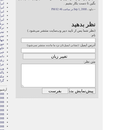
بگين تا دست بكار بشيم .
ايرا
ایرا
-- داود ،
Sep 1, 2008 در ساعت 02:46 PM
ایرا
ایر
ایر
نظر بدهید
برن
ترکی
(نظر شما پس از تایید دبیر وب‌سایت منتشر می‌شود.)
تیتر
نام:
تیتر
جها
حوز
آدرس ایمیل:
(نشانی ایمیل‌تان نزد ما مانده، منتشر نمی‌شود)
خاور
خبر
دان
زنا
متن نظر:
عرا
ور
پاک
چکی
گزا
آرشیو 
008
008
2008
008
008
2008
008
2008
2008