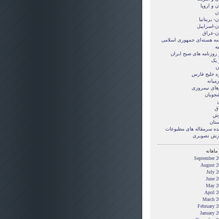
ن و اروپا
ن
ن- بریتانیا
ان-اسراییل
ان-عراق
امه هسته‌ای جمهوری اسلامی
ه
 روزنامه های صبح ایران
 یک
ن
ه خلیج فارس
میانه
های نیمروزی
شجویان
ن
ق
زش
ستان
ده سرمقاله های مطبوعات
رش تصويری
ماهانه
September 2
August 2
July 
June 2
May 2
April 
March 2
February 
January 