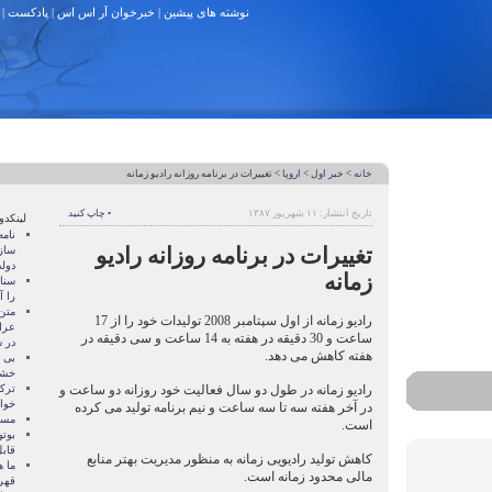
نوشته های پیشین
|
خبرخوان آر اس اس
|
پادکست
|
خانه
>
خبر اول
>
اروپا
> تغییرات در برنامه روزانه رادیو زمانه
تاریخ انتشار: ۱۱ شهریور ۱۳۸۷
• چاپ کنید
لینکدو
نام
تغییرات در برنامه روزانه رادیو
ساز
دول
زمانه
سنات
را آ
متن
رادیو زمانه از اول سپتامبر 2008 تولیدات خود را از 17
عرا
ساعت و 30 دقیقه در هفته به 14 ساعت و سی دقیقه در
در سا
هفته کاهش می دهد.
بی 
خشو
رادیو زمانه در طول دو سال فعالیت خود روزانه دو ساعت و
ترک
خوا
در آخر هفته سه تا سه ساعت و نیم برنامه تولید می کرده
مسال
است.
بوتو
قابل
کاهش تولید رادیویی زمانه به منظور مدیریت بهتر منابع
ما ه
مالی محدود زمانه است.
قهر