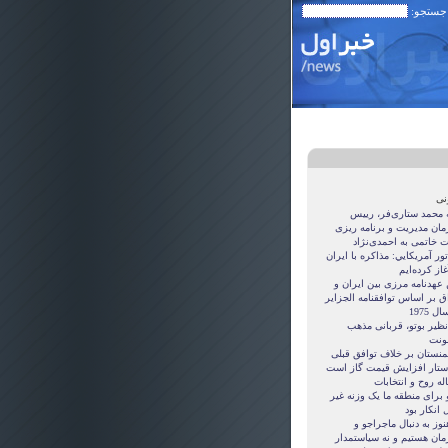
 جستجو:
نی
ه محمد ستاری‌فر، رییس
مان مدیریت و برنامه ریزی
ت خاتمی به احمدی‌نژاد
ور آمريکايي: مذاکره با ايران
غاز کرده‌ايم
 عهدنامه مرزى بين ايران و
ق بر اساس توافقنامه الجزاير
ل 1975
نظیر بوتو، قربانی مذهب
نت
منستان بر خلاف توافق قبلی
ستار افزایش قیمت گاز است
ه روح و انتخابات
 برای منطقه ما یک وزنه غیر
 انکار بود
نوز به دنبال ماجراجو و
مان هستيم و نه سياستمدار