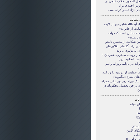
حداقل 20 مورد خلاف علمي در
رش احمدی نژاد
دی نژاد تغییر کرده است
 مطالب
اد آیت‌الله شاهرودی از لایحه
ایت از خانواده»
لحت این است که دولت
 نشود»
ین شکایت از محسن نامجو
ی‌نژاد: گفته‌ام انقلابی‌های
ن به بولیوی بروند
ار روسیه به غرب، همزمان با
ت اتحادیه اروپا
رات در برنامه روزانه رادیو
ه
ن حمایت از روسیه را رد کرد
ه‌های نشر: «مگس‌ها»
 یک نوزاد زیر نور تلفن همراه
ید بر حق تحصیل محکومان در
ن
ات
ی ميانه
قا
کا
ا
انستان
کای لاتین
ابات
ن و آمريکا