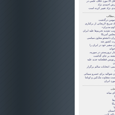
حداقل 20 مورد خلاف علمي در
رش احمدی نژاد
دی نژاد تغییر کرده است
 مطالب
نیومن درگذشت
اد صریح لاریجانی از برکناری‌
اوم مدیران»
ب تشدید تحریم‌ها علیه ایران
مجلس آمریکا
ران دانشجو معاون سیاسی
رت کشور شد
ن سفیر خود در ایران را
خواند
جار تروریستی در سوریه،
‌نویس قطعنامه جدید علیه
ن
می: انتخابات سالم برگزار
ن شوالیه برای خسرو سینائی
ست متفاوت مک‌کین و اوباما
ورد ایران
ات
ی ميانه
قا
کا
ا
انستان
کای لاتین