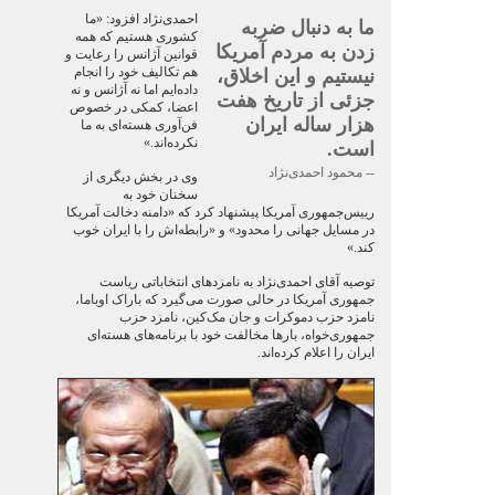
احمدی‌نژاد افزود: «ما
ما به دنبال ضربه
کشوری هستیم که همه
زدن به مردم آمریکا
قوانین آژانس را رعایت و
هم تکالیف خود را انجام
نیستیم و این اخلاق،
داده‌ایم اما نه آژانس و نه
جزئی از تاریخ هفت
اعضا، کمکی در خصوص
هزار ساله ایران
فن‌آوری هسته‌ای به ما
نکرده‌اند.»
است.
-- محمود احمدی‌نژاد
وی در بخش دیگری از
سخنان خود به
رییس‌جمهوری آمریکا پیشنهاد کرد که «دامنه دخالت آمریکا
در مسایل جهانی را محدود» و «رابطه‌اش را با ایران خوب
کند.»
توصیه آقای احمدی‌نژاد به نامزد‌های انتخاباتی ریاست
جمهوری آمریکا در حالی صورت می‌گیرد که باراک اوباما،
نامزد حزب دموکرات و جان مک‌کین، نامزد حزب
جمهوری‌خواه، بارها مخالفت خود با برنامه‌های هسته‌ای
ایران را اعلام کرده‌اند.