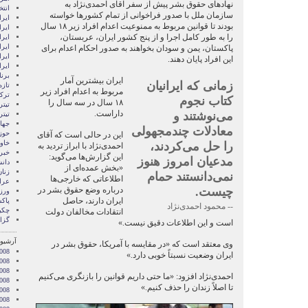
نهاد‌های حقوق بشر پیش از سفر آقای احمدی‌نژاد به
انتخ
سازمان ملل با صدور فراخوانی از تمام کشور‌ها خواسته
ايرا
بودند تا قوانین مربوط به ممنوعیت اعدام افراد زیر ۱۸ سال
ايرا
را به طور کامل اجرا و از پنج کشور ایران، عربستان،
ایرا
ایرا
پاکستان، یمن و سودان بخواهند به صدور احکام اعدام برای
ایر
این افراد پایان دهند.
ایر
برن
ایران بیشترین آمار
زمانی که ایرانیان
تازه
مربوط به اعدام افراد زیر
ترکی
کتاب نجوم
۱۸ سال در سه سال را
تیتر
داراست.
می‌نوشتند و
تیتر
جها
معادلات چندمجهولی
حوز
این در حالی است که آقای
خاور
را حل می‌کردند،
احمدی‌نژاد با ابراز تردید به
خبر
این گزارش‌ها می‌گوید:
مدعیان امروز هنوز
دان
«بخش عمده‌ای از
زنا
نمی‌دانستند حمام
اطلاعاتی که خارجی‌ها
عرا
چیست.
درباره وضع حقوق بشر در
ور
ایران دارند، حاصل
پاک
-- محمود احمدی‌نژاد
چکی
انتقادات مخالفان دولت
گزا
است و این اطلاعات دقیق نیست.»
آرشیو 
وی معتقد است که «در مقایسه با آمریکا، حقوق بشر در
008
ایران وضعیت نسبتاً خوبی دارد.»
008
2008
احمدی‌نژاد افزود: «ما حتی داریم قوانین را بازنگری می‌کنیم
008
تا اصلاً زندان را حذف کنیم.»
008
2008