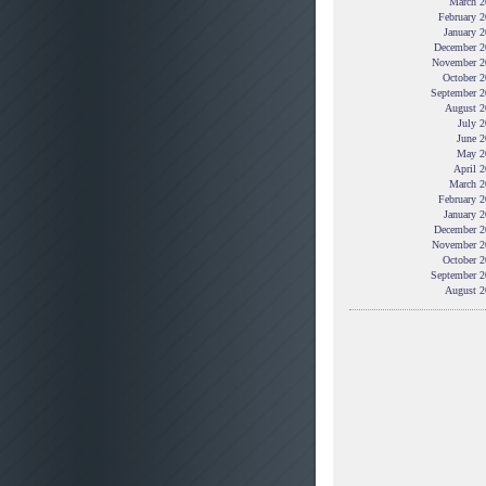
March 2
February 
January 
December 2
November 2
October 2
September 2
August 2
July 
June 2
May 2
April 
March 2
February 
January 
December 2
November 2
October 2
September 2
August 2