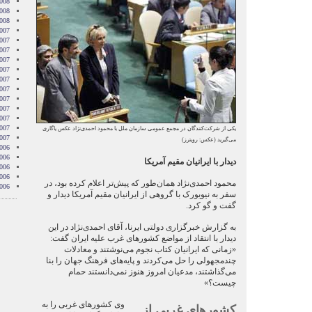
008
2008
2008
007
007
007
007
007
2007
007
007
2007
007
2007
یکی از شرکت‌کنندگان در مجمع عمومی سازمان ملل با محمود احمدی‌نژاد عکس یاگاری
2007
می‌گیرید (عکس: رویترز)
006
006
دیدار با ایرانیان مقیم آمریکا
006
006
محمود احمدی‌نژاد همان‌طور که پیش‌تر اعلام کرده بود، در
006
سفر به نیویورک با گروهی از ایرانیان مقیم آمریکا دیدار و
گفت و گو کرد.
به گزارش خبرگزاری دولتی ایرنا، آقای احمدی‌نژاد در این
دیدار با انتقاد از مواضع کشور‌های غرب علیه ایران گفت:
«زمانی که ایرانیان کتاب نجوم می‌نوشتند و معادلات
چندمجهولی را حل می‌کردند و پایه‌های فرهنگ جهان را بنا
می‌گذاشتند، مدعیان امروز هنوز نمی‌دانستند حمام
چیست؟»
وی کشور‌های غربی را به
کشور‌های غربی از