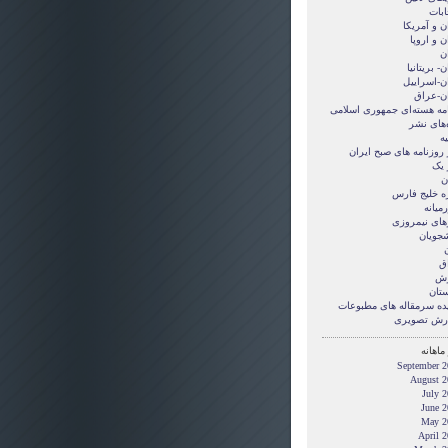
ابات
ن و آمريکا
ن و اروپا
ن
ن- بریتانیا
ان-اسراییل
ان-عراق
امه هسته‌ای جمهوری اسلامی
‌های نشر
ه
 روزنامه های صبح ایران
 یک
ن
ه خلیج فارس
میانه
های نیمروزی
شجویان
ن
ق
زش
ستان
ده سرمقاله های مطبوعات
رش تصويری
ماهانه
September 2
August 2
July 
June 2
May 2
April 