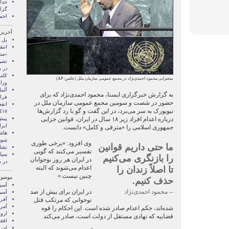
گزا
احم
آخرین
پل 
انتق
«مد
تصوی
در 
کام
سخنرانی محمود احمدی‌نژاد در مجمع عمومی سازمان ملل (عکس: AP)
وزا
آلما
به گزارش خبرگزاری ایسنا، محمود احمدی‌نژاد که برای
فرا
حضور در شصت و سومین مجمع عمومی سازمان ملل در
انف
نیویورک به سر می‌برد، در این گفت و گو با رد گزارش‌ها
۱۷کشته بر جای گذاشت
درباره اعدام افراد زیر ۱۸ سال در ایران، قوانین جزایی
پیش
ایرا
جمهوری اسلامی را «مترقی و کامل» دانست.
هاش
شود
وی افزود: «برخی طوری
ما حتی داریم قوانین
نشا
تفسیر می‌کنند که گویی
سیا
را بازنگری می‌کنیم
در ایران هر روز نوجوانان
در م
اعدام می‌شوند که البته
تا اصلاً زندان را
چنین نیست.»
موضوع
حذف کنیم.
آسيا
-- محمود احمدی‌نژاد
در ایران برای بیش از صد
آسیا
نوجوانی که مرتکب قتل
آفری
آمری
شده‌اند، حکم اعدام صادر شده است. این احکام را قوه
اروپ
قضاییه که نهادی مستقل از دولت است، صادر می‌کند.
افغ
امری