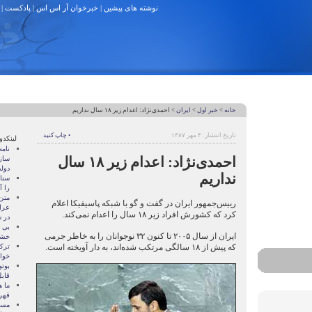
نوشته های پیشین
|
خبرخوان آر اس اس
|
پادکست
|
خانه
>
خبر اول
>
ایران
> احمدی‌نژاد: اعدام زیر ۱۸ سال نداریم
تاریخ انتشار: ۴ مهر ۱۳۸۷
• چاپ کنید
لینکدو
نام
احمدی‌نژاد: اعدام زیر ۱۸ سال
ساز
دول
نداریم
سنات
را آ
متن
رییس‌جمهور ایران در گفت و گو با شبکه‌ پاسیفیکا اعلام
عرا
کرد که کشورش افراد زیر ۱۸ سال را اعدام نمی‌کند.
در سا
بی 
ایران از سال ۲۰۰۵ تا کنون ۳۲ نوجوانان را به خاطر جرمی
خشو
که پیش از ۱۸ سالگی مرتکب شده‌‌اند، به دار آویخته است.
ترک
خوا
بوتو
قابل
ما ه
قهر
مسال