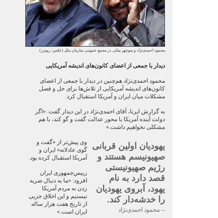
محمود احمدی‌نژاد و منوچهر متکی در مجمع عمومی سازمان ملل (عکس: رویترز)
دیدار با جمعی از اعضای کانون‌های اندیشه آمریکایی
محمود احمدی‌نژاد هم‌چنین در دیدار با جمعی از اعضای
کانون‌های اندیشه آمریکایی از تلاش‌ها برای حل و فصل
مشکلات میان ایران و آمریکا استقبال کرد.
به گزارش ایرنا، آقای احمدی‌نژاد در این دیدار گفت: «اگر
دولت آینده آمریکا با محور عدالت گفت و گو کند، با هم
مشکلی نخواهیم داشت.»
وی پیش‌تر از «گفت و
یهودیان اولین قربانی
گوی عادلانه» ایران و
صهیونیسم هستند و
آمریکا استقبال کرده بود.
رژیم صهیونیستی
رییس‌جمهوری ایران
قصد دارد به نام
افزود: «ما به دنبال ضربه
یهود، آبروی یهودیان
زدن به مردم آمریکا
نیستیم و این اخلاق جزیی
را خدشه‌دار کند.
از تاریخ هفت هزار ساله
-- محمود احمدی‌نژاد
ایران است.»