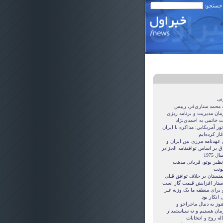
 جستجو:
نی
ه محمد ستاری‌فر، رییس
مان مدیریت و برنامه ریزی
ت خاتمی به احمدی‌نژاد
ور آمريکايي: مذاکره با ايران
غاز کرده‌ايم
 عهدنامه مرزى بين ايران و
ق بر اساس توافقنامه الجزاير
ل 1975
نظیر بوتو، قربانی مذهب
نت
منستان بر خلاف توافق قبلی
ستار افزایش قیمت گاز است
 برای منطقه ما یک وزنه غیر
 انکار بود
نوز به دنبال ماجراجو و
مان هستيم و نه سياستمدار
ه روح و انتخابات