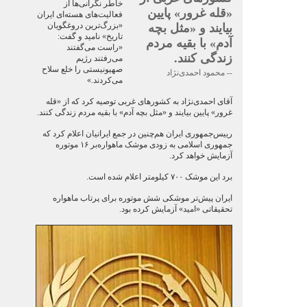
خاطر نگرانی‌ها از
«قله غرور» پایین
فعالیت‌های هسته‌ای ایران
«بزرگ‌ترین دروغگویان
بیایند و «مثل بچه
تاریخ» نامید و گفت:
آدم» با بقیه مردم
«راست می‌گفتند
زندگی کنند.
می‌رفتند رژیم
صهیونیستی را خلع سلاح
-- محمود احمدی‌نژاد
می‌کردند.»
آقای احمدی‌نژاد به کشور‌های غربی توصیه کرد که از «قله
غرور» پایین بیایند و «مثل بچه آدم» با بقیه مردم زندگی کنند.
رییس‌جمهوری ایران هم‌چنین در جمع ایرانیان اعلام کرد که
جمهوری اسلامی به زودی موشک ماهواره‌‌بر ۱۶ موتوره
آزمایش خواهد کرد.
برد این موشک ۷۰۰ کیلومتر اعلام شده است.
ایران پیش‌تر موشکی شش موتوره برای پرتاب ماهواره
تحقیقاتی «امید» آزمایش کرده بود.