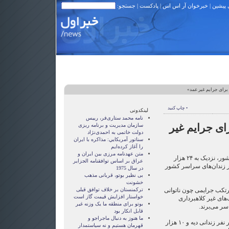
 پیشین
|
خبرخوان آر اس اس
|
پادکست
| جستجو:
• چاپ کنید
لینکدونی
نامه محمد ستاری‌فر، رییس
برای جرایم غیر
سازمان مدیریت و برنامه ریزی
دولت خاتمی به احمدی‌نژاد
سناتور آمريکايي: مذاکره با ايران
را آغاز کرده‌ايم
متن عهدنامه مرزى بين ايران و
بنا به گفته مدیر عامل ستاد دیه کشور، نزدیک به ۲۴ ‬هزار
عراق بر اساس توافقنامه الجزاير
در زندان‌های سراسر کشور
در سال 1975
بی نظیر بوتو، قربانی مذهب
خشونت
مرتکب جرایمی چون ناتوانی
ترکمنستان بر خلاف توافق قبلی
خواستار افزایش قیمت گاز است
‌های غیر کلاهبرداری
بوتو برای منطقه ما یک وزنه غیر
 سر می‌برند.
قابل انکار بود
ما هنوز به دنبال ماجراجو و
گفته می‌شود از این تعداد، ۱۴ هزار نفر زندانی دیه و ۱۰ هزار
قهرمان هستيم و نه سياستمدار