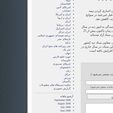
اروپا
افغانستان
امریکای لاتین
 اجباری کردن بیمه
انتخابات
ايران و آمريکا
قتل غیرعمد در سوانح
ايران و اروپا
ند، کاهش دهد.
ایران
ایران- بریتانیا
یدگی به امور دیه در سال
ایران-اسراییل
۱۳۶۹ تاسیس شده است. از همان زمان تاکنون بیش از 25
ایران-عراق
 ستاد آزاد شده‌اند.
برنامه هسته‌ای جمهوری اسلامی
تازه‌های نشر
، معاون ستاد دیه کشور
ترکیه
تیتر روزنامه های صبح ایران
این ستاد، در سال جاری در
تیتر یک
جهان
حوزه خلیج فارس
خاورمیانه
خبرهای نیمروزی
دانشجویان
زنان
ایت منتشر می‌شود.)
عراق
ورزش
پاکستان
چکیده سرمقاله های مطبوعات
 مانده، منتشر نمی‌شود)
گزارش تصويری
آرشیو ماهانه
September 2008
August 2008
July 2008
June 2008