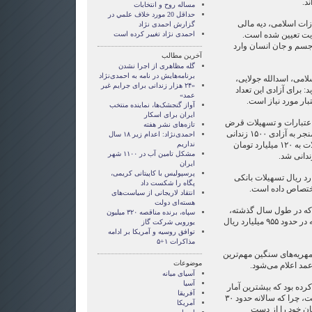
د.
مساله روح و انتخابات
حداقل 20 مورد خلاف علمي در
ات اسلامی، ديه مالی
گزارش احمدی نژاد
يت تعيين شده است.
احمدی نژاد تغییر کرده است
 جسم و جان انسان وارد
آخرین مطالب
گله مظاهری از اجرا نشدن
برنامه‌هایش در نامه به احمدی‌نژاد
می، اسدالله جولایی،
«۲۴ هزار زندانی برای جرایم غیر
 برای آزادی این تعداد
عمد»
تبار مورد نیاز است.
آواز گنجشک‌ها، نماینده منتخب
ایران برای اسکار
: در سال ۸۴ میزان اعتبارات و تسهیلات قرض
تازه‌های نشر هفته
الحسنه ۲۰ میلیارد تومان بود که منجر به آزادی ۱۵۰۰ زندانی
احمدی‌نژاد: اعدام زیر ۱۸ سال
شد، در سال ۸۶ میزان این تسهیلات به ۱۲۰ میلیارد تومان
نداریم
مشکل تامین آب در ۱۱۰۰ شهر
ندانی شد.
ایران
پرسپولیس با کاپیتانی کریمی،
ری نیز مبلغ ۱۲۰۰ میلیارد ریال تسهیلات بانکی
پگاه را شکست داد
اختصاص داده‌ است.
انتقاد لاریجانی از سیاست‌های
هسته‌ای دولت
که در طول سال گذشته،
سپاه، برنده مناقصه ۳۲۰ میلیون
۴۵۰ نفر زندانی با مبلغ پرداخت دیه در حدود ۹۵۵ میلیارد ریال
یورویی شرکت گاز
توافق روسیه و آمریکا بر ادامه
مذاکرات ۱+۵
هریه‌های سنگین مهم‌ترین
موضوعات
مد اعلام می‌شود.
آسيای ميانه
آسیا
کرده بود که بیشترین آمار
آفریقا
دیه کشور مربوط به تصادفات است، چرا که سالانه حدود ۳۰
آمریکا
ان خود را از دست