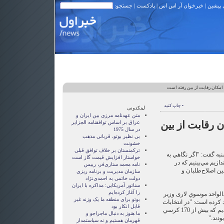
 پیشین
|
خبرخوان آر اس اس
|
پادکست
| جستجو:
مکان رقابت از بین رفته است
• چاپ کنید
لینکدونی
متن عهدنامه مرزى بين ايران و
 رقابت از بین
عراق بر اساس توافقنامه الجزاير
در سال 1975
بی نظیر بوتو، قربانی مذهب
خشونت
ترکمنستان بر خلاف توافق قبلی
به گفت: "اگر نگاهي به
خواستار افزایش قیمت گاز است
دازيم مي‌بينيم كه در
نامه محمد ستاری‌فر، رییس
ن اصلاح‌طلبان و
سازمان مدیریت و برنامه ریزی
دولت خاتمی به احمدی‌نژاد
سناتور آمريکايي: مذاکره با ايران
را آغاز کرده‌ايم
لواحد موسوي لاری وزیر
بوتو برای منطقه ما یک وزنه غیر
کرده است: "در انتخابات
قابل انکار بود
مجلس هفتم با پديده‌اي روبرو شديم كه بيش از 170 كرسي
ما هنوز به دنبال ماجراجو و
دند."
قهرمان هستيم و نه سياستمدار