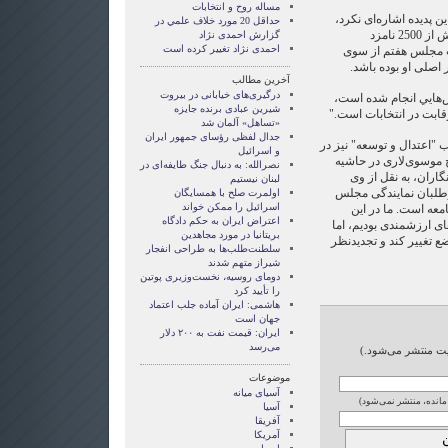
مساله روح و انتخابات
ن پدیده اشاره‌ای نکرد،
حداقل 20 مورد خلاف علمي در
اما به نظر می‌رسد ردصلاحیت بیش از 2500 نامزد
گزارش احمدی نژاد
احمدی نژاد تغییر کرده است
ت مجلس هفتم از سوی
اصلی او بوده باشد.
آخرین مطالب
درگیری‌های خیابانی در بیروت
هايي انجام شده است،
شیرین عبادی برنده جایزه
رقابت در انتخابات است."
«تساهل» آلمان شد
جدال لفظی رؤسای جمهور ایران
"اعتدال و توسعه" نیز در
و اسرائیل
موسوی‌لاری در حاشیه
نصرالله: به دنبال جنگ طایفه‌ای در
اران، به نقل از وی
لبنان نیستیم
طلبان نمایندگی مجلس
اولمرت صلح با همسایگان
اسرائیل را ممکن خواند
معه است. ما در این
اعتراض ایران به حکم دادگاه
ی ارزشمندی بودیم، اما
بریتانیا در مورد مجاهدین
ع تغییر کند و تجدیدنظر
سلطنت‌طلب‌ها به طراحی انفجار
شیراز متهم شدند
دومای روسیه، نخست‌وزیری پوتین
را تأیید کرد
هاشمی: ایران آماده جلب اعتماد
جهان است
ایران: قیمت نفت به ۲۰۰ دلار
می‌رسد
ایت منتشر می‌شود.)
موضوعات
آسيای ميانه
 مانده، منتشر نمی‌شود)
آسیا
آفریقا
آمریکا