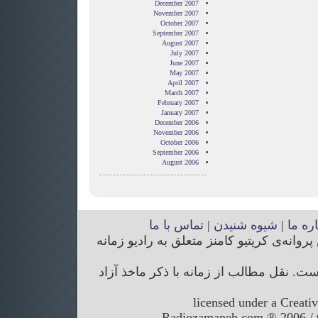
December 2007
November 2007
October 2007
September 2007
August 2007
July 2007
June 2007
May 2007
April 2007
March 2007
February 2007
January 2007
December 2006
November 2006
October 2006
September 2006
August 2006
اره ما
|
شیوه شنیدن
|
تماس با ما
انه‌ی کریتیو کامنز متعلق به رادیو زمانه
. نقل مطالب از زمانه با ذکر ماخذ آزاد
licensed under a Creati