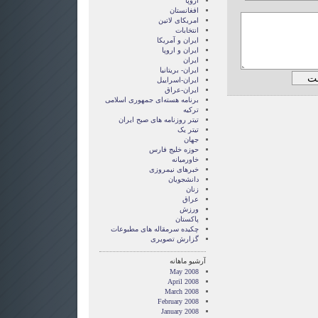
اروپا
افغانستان
امریکای لاتین
انتخابات
ايران و آمريکا
ايران و اروپا
ایران
ایران- بریتانیا
ایران-اسراییل
ایران-عراق
برنامه هسته‌ای جمهوری اسلامی
ترکیه
تیتر روزنامه های صبح ایران
تیتر یک
جهان
حوزه خلیج فارس
خاورمیانه
خبرهای نیمروزی
دانشجویان
زنان
عراق
ورزش
پاکستان
چکیده سرمقاله های مطبوعات
گزارش تصويری
آرشیو ماهانه
May 2008
April 2008
March 2008
February 2008
January 2008