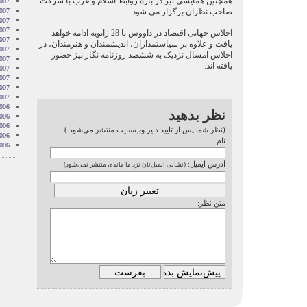
همچنین همایشی نیز در باره روابط اسلام و غرب با شرکت
007
صاحب نظران برگزار می شود.
007
007
007
اجلاس جهانی اقتصاد در داووس تا 28 ژانویه ادامه خواهد
2007
یافت و علاوه بر سیاستمداران، اندیشمندان و هنرمندان، در
007
اجلاس امسال نزدیک به ششصد روزنامه نگار نیز حضور
007
یافته اند.
2007
007
2007
2007
006
نظر بدهید
006
006
(نظر شما پس از تایید دبیر وب‌سایت منتشر می‌شود.)
006
نام:
006
آدرس ایمیل:
(نشانی ایمیل‌تان نزد ما مانده، منتشر نمی‌شود)
متن نظر: