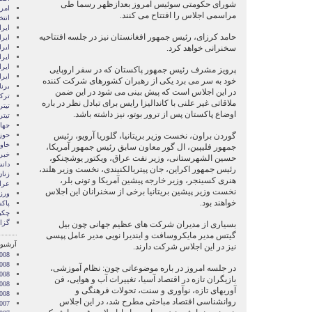
شورای حکومتی سوئیس امروز بعدازظهر رسما طی
امری
مراسمی اجلاس را افتتاح می کنند.
انتخ
ايرا
حامد کرزای، رئیس جمهور افغانستان نیز در جلسه افتتاحیه
ايرا
سخنرانی خواهد کرد.
ایرا
ایرا
ایر
پرویز مشرف رئیس جمهور پاکستان که در سفر اروپایی
ایر
خود به سر می برد یکی از رهبران کشورهای شرکت کننده
برن
در این اجلاس است که پیش بینی می شود در این ضمن
ترکی
ملاقاتی غیر علنی با کاندالیزا رایس برای تبادل نظر در باره
تیتر
اوضاع پاکستان پس از ترور بوتو، نیز داشته باشد.
تیتر
جها
گوردن براون، نخست وزیر بریتانیا، گلوریا آرویو، رئیس
حوز
خاور
جمهور فلیپین، ال گور معاون سابق رئیس جمهور آمریکا،
خبر
حسین الشهرستانی، وزیر نفت عراق، ویکتور یوشچنکو،
دان
رئیس جمهور اکراین، جان پیتربالکنیندی، نخست وزیر هلند،
زنا
هنری کسینجر، وزیر خارجه پیشین آمریکا و تونی بلر،
عرا
نخست وزیر پیشین بریتانیا برخی از سخنرانان این اجلاس
ور
خواهند بود.
پاک
چکی
گزا
بسیاری از مدیران شرکت های عظیم جهانی چون بیل
گیتس مدیر مایکروسافت و ایندیرا نویی مدیر عامل پپسی
آرشیو 
نیز در این اجلاس شرکت دارند.
008
2008
در جلسه امروز در باره موضوعاتی چون: نظام آموزشی،
008
بازیگران تازه در اقتصاد آسیا، تغییرات آب و هوایی، فن
2008
آوریهای تازه، نوآوری و سنت، تحولات فرهنگی و
2008
روانشناسی اقتصاد مباحثی مطرح شد، در این اجلاس
007