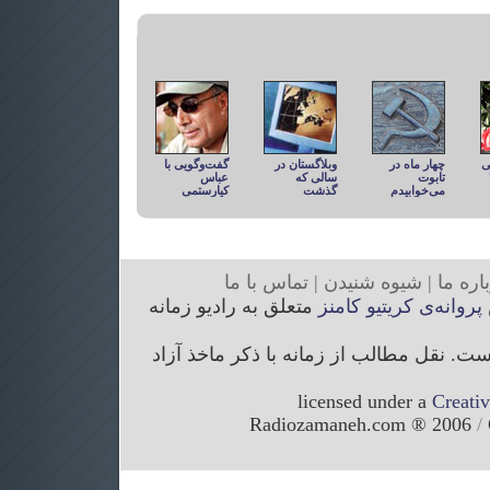
ی
چهار ماه در
وبلاگستان در
گفت‌وگویی با
تابوت
سالی که
عباس
می‌خوابیدم
گذشت
کیارستمی
ار
ه ما
|
شیوه
شنیدن
|
تما
س با ما
پروانه‌ی کریتیو کامنز
متعلق به رادیو زمانه
. نقل مطالب از زمانه با ذکر ماخذ آزاد
licensed under a
Creati
/