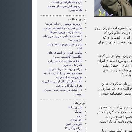
بازجو که کارشناس نیست،
بازجویی اش هم مجاز نیست
فاجعه سرد
آخرین مطالب
"روس‌ها بوشهر را تخلیه کردند"
 امورخارجه ایران، روز
محور شرارت و فیلم‌های ایرانی
در جشنواره تیبورون آمریکا
 دولت اعلام کرد که
"تاسیسات نطنز به روی بازرسان
ایران، قصد دارد "به
گشوده شد"
ران در نشست آتی شورای
جورج بوش نوروز را شادباش
گفت
متکی: "ایران از گستاخی‌های
یران، پیش از این گفته
انگلستان گلایه‌مند است"
ی موضوع هسته‌‏ای ایران
اطلاعیه سفارت ترکیه درباره
ای دفاع از حقوق ملت
علیرضا عسگری
ایران و روسیه شرط تحویل
ی صلح‌‏آمیز هسته‌‏ای
سوخت هسته‌ای را تکذیب کردند
یافت"..
معاون صدام اعدام شد
انتقاد سازمان ملل از بی‌اعتنایی به
یل نادیده گرفته شدن
بحران آوارگان عراقی
فعالیت‌های غنی‌سازی از
۱۰۶ کشته در حادثه انفجار معدن
‌نویس قطعنامه جدیدی
روسیه
موضوعات
 شورای امنیت باحضور
آسيای ميانه
ت خواهند کرد یا نه. در
آمریکا
اروپا
ود احمدی‌نژاد به
افغانستان
سوی دولت آمریکا است.
امریکای لاتین
ايران و آمريکا
 در کنار سفرا و یا