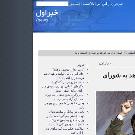
خبرخوان آر اس اس
|
پادکست
| جستجو:
اسلامی
> احمدی‌نژاد می‌خواهد به شورای امنیت برود‌
• چاپ کنید
لینکدونی
"روس ها از بوشهر رفتند"
هد به شورای
زنان ايرانی می توانند راههای کم
هزينه تر را انتخاب کنند
حنیف مزروعی در گفتگو با
بلاگرهای آلمانی: بهترین عیدی من
آزادی شادی صدر است
آيا بزرگراه شيخ فضل الله نوری
به ميدان آزادی می رسد؟
وقتی حکومتی ها هم از دروغ می
نالند
وقتي در وبلاگ و سايت دنبال
تهديد امنيتي مي‌گردند، طبعاً در
وزارت دفاع پيدايش نمي‌كنند
خاطرات مهدوی كنی متشر شد
عقلانيت حکم می کند شادی صدر
را آزاد کنيد