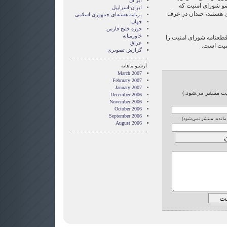
ایر ان
و شورای امنیت که
ایران-اسراییل
ی هستند، چندان در عرف
برنامه هسته‌ای جمهوری اسلامی
جهان
حوزه خلیج فارس
خاورمیانه
قطعنامه شورای امنیت را
عراق
همیت است.
گزارش تصويری
آرشیو ماهانه
March 2007
February 2007
January 2007
ایت منتشر می‌شود.)
December 2006
November 2006
October 2006
September 2006
 مانده، منتشر نمی‌شود)
August 2006