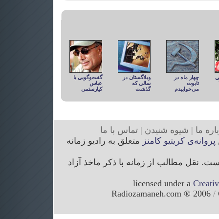
ی
چهار ماه در
وبلاگستان در
گفت‌وگویی با
تابوت
سالی که
عباس
می‌خوابیدم
گذشت
کیارستمی
ار
ه ما
|
شیوه
شنیدن
|
تما
س با ما
پروانه‌ی کریتیو کامنز
متعلق به رادیو زمانه
. نقل مطالب از زمانه با ذکر ماخذ آزاد
licensed under a
Creati
/