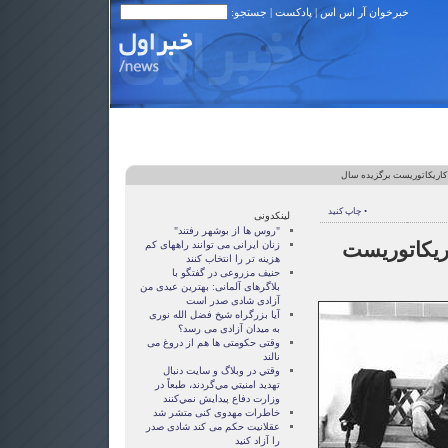
خبرخوان آر اس اس
|
پادکست
| جستجو:
 كاریكاتوریست برگزیده سال
• چاپ کنید
لینکدونی
"روس ها از بوشهر رفتند"
ریكاتوریست
زنان ايرانی می توانند راههای کم
هزينه تر را انتخاب کنند
حنیف مزروعی در گفتگو با
بلاگرهای آلمانی: بهترین عیدی من
آزادی شادی صدر است
آيا بزرگراه شيخ فضل الله نوری
به ميدان آزادی می رسد؟
وقتی حکومتی ها هم از دروغ می
نالند
وقتي در وبلاگ و سايت دنبال
تهديد امنيتي مي‌گردند، طبعاً در
وزارت دفاع پيدايش نمي‌كنند
خاطرات مهدوی كنی متشر شد
عقلانيت حکم می کند شادی صدر
را آزاد کنيد