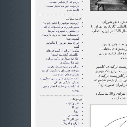
بازجو که کارشناس نیست،
بازجویی اش هم مجاز نیست
فاجعه سرد
آخرین مطالب
م‌بخش، عضو شورای
"روس‌ها بوشهر را تخلیه کردند"
المللی كاریكاتور تهران را
محور شرارت و فیلم‌های ایرانی
به عنوان بهترین كاریكاتوریست سال 1385 در ایران انتخاب
در جشنواره تیبورون آمریکا
"تاسیسات نطنز به روی بازرسان
گشوده شد"
جورج بوش نوروز را شادباش
 به عنوان بهترین
گفت
ر بخش‌های مختلف
متکی: "ایران از گستاخی‌های
و جلد كتاب، برپایی
انگلستان گلایه‌مند است"
است.
اطلاعیه سفارت ترکیه درباره
علیرضا عسگری
یست تركیه‌ای، كامبیز
ایران و روسیه شرط تحویل
سوخت هسته‌ای را تکذیب کردند
ریست ایران بلكه بهترین
معاون صدام اعدام شد
رکاتوریست ترکیه‌ای
انتقاد سازمان ملل از بی‌اعتنایی به
انی بسیار خوش‌شانس‌اند
بحران آوارگان عراقی
 ایران حضور دارد".
۱۰۶ کشته در حادثه انفجار معدن
روسیه
درم‌بخش تاكنون در 30 نمایشگاه انفرادی و 30 نمایشگاه
اشته است.
موضوعات
آسيای ميانه
آمریکا
اروپا
افغانستان
امریکای لاتین
ايران و آمريکا