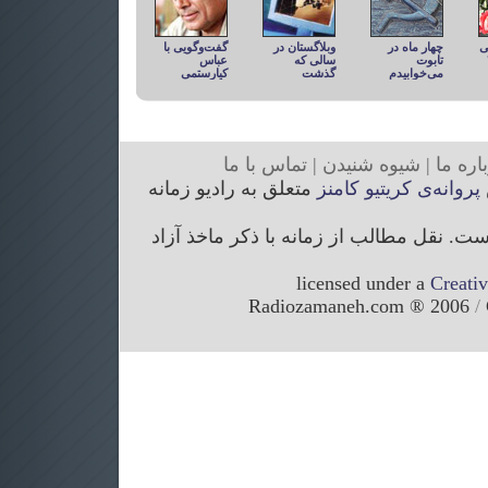
ی
چهار ماه در
وبلاگستان در
گفت‌وگویی با
تابوت
سالی که
عباس
می‌خوابیدم
گذشت
کیارستمی
ار
ه ما
|
شیوه
شنیدن
|
تما
س با ما
پروانه‌ی کریتیو کامنز
متعلق به رادیو زمانه
. نقل مطالب از زمانه با ذکر ماخذ آزاد
licensed under a
Creati
/