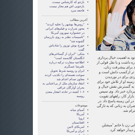
بازجو که کارشناس نیست،
بازجویی اش هم مجاز نیست
فاجعه سرد
آخرین مطالب
"روس‌ها بوشهر را تخلیه کردند"
محور شرارت و فیلم‌های ایرانی
در جشنواره تیبورون آمریکا
"تاسیسات نطنز به روی بازرسان
گشوده شد"
جورج بوش نوروز را شادباش
گفت
متکی: "ایران از گستاخی‌های
ود به اهمیت خیال پردازی
انگلستان گلایه‌مند است"
ه داشت و با نقل قولی از
اطلاعیه سفارت ترکیه درباره
علیرضا عسگری
د برای پیشرفت زنان،
ایران و روسیه شرط تحویل
 تر ازکسب دانش است و
سوخت هسته‌ای را تکذیب کردند
ردی برای در نوردیدن
معاون صدام اعدام شد
مینه او از تلاش خود برای
انتقاد سازمان ملل از بی‌اعتنایی به
 به گسترش نقش خیال و
بحران آوارگان عراقی
پردازد خبر داد. وی سپس
۱۰۶ کشته در حادثه انفجار معدن
بازار کار، راههای تقویت
روسیه
در این زمینه پاسخ داد. در
اضران به زنانی که به تازگی
موضوعات
آسيای ميانه
ترام شد.
آمریکا
اروپا
افغانستان
ی زن با خانم "میشلن
امریکای لاتین
یدار خواهد کرد.
ايران و آمريکا