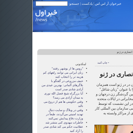
خبرخوان آر اس اس
|
پادکست
| جستجو:
نصاری در ژنو
• چاپ کنید
لینکدونی
"روس ها از بوشهر رفتند"
صاری در ژنو
زنان ايرانی می توانند راههای کم
هزينه تر را انتخاب کنند
حنیف مزروعی در گفتگو با
ن در در ژنو است همزمان
بلاگرهای آلمانی: بهترین عیدی من
 با عنوان "زنان شاغل"
آزادی شادی صدر است
آيا بزرگراه شيخ فضل الله نوری
تین گردشگر زن درجهان و
به ميدان آزادی می رسد؟
براتی در ایالات متحده
وقتی حکومتی ها هم از دروغ می
. در این نشست که توسط
نالند
 سازمان بین المللی کار
وقتي در وبلاگ و سايت دنبال
از مراکز وابسته به
تهديد امنيتي مي‌گردند، طبعاً در
وزارت دفاع پيدايش نمي‌كنند
خاطرات مهدوی كنی متشر شد
عقلانيت حکم می کند شادی صدر
را آزاد کنيد