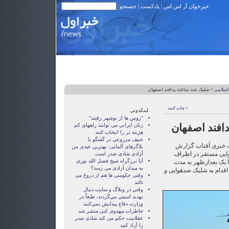
خبرخوان آر اس اس
|
پادکست
| جستجو:
اسلامی
> شلیک چند ساعته پدافند اصفهان
• چاپ کنید
لینکدونی
"روس ها از بوشهر رفتند"
افند اصفهان
زنان ايرانی می توانند راههای کم
هزينه تر را انتخاب کنند
حنیف مزروعی در گفتگو با
ت خبری آفتاب گزارش
بلاگرهای آلمانی: بهترین عیدی من
 هوایی مستقر در اطراف
آزادی شادی صدر است
آيا بزرگراه شيخ فضل الله نوری
 9 صبح تا یک بعدازظهر به مدت
به ميدان آزادی می رسد؟
قدام به شلیک ضدهوایی و
وقتی حکومتی ها هم از دروغ می
نالند
وقتي در وبلاگ و سايت دنبال
تهديد امنيتي مي‌گردند، طبعاً در
وزارت دفاع پيدايش نمي‌كنند
خاطرات مهدوی كنی متشر شد
عقلانيت حکم می کند شادی صدر
را آزاد کنيد