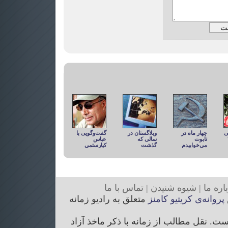
ی
چهار ماه در
وبلاگستان در
گفت‌وگویی با
تابوت
سالی که
عباس
می‌خوابیدم
گذشت
کیارستمی
ار
ه ما
|
شیوه
شنیدن
|
تما
س با ما
پروانه‌ی کریتیو کامنز
متعلق به رادیو زمانه
. نقل مطالب از زمانه با ذکر ماخذ آزاد