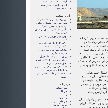
بازجو که کارشناس نیست،
بازجویی اش هم مجاز نیست
فاجعه سرد
آخرین مطالب
"روس‌ها بوشهر را تخلیه کردند"
محور شرارت و فیلم‌های ایرانی
در جشنواره تیبورون آمریکا
"تاسیسات نطنز به روی بازرسان
ن
گشوده شد"
جورج بوش نوروز را شادباش
 پدافند ضدهوایی کارخانه
گفت
 مسئولین امنیتی و
متکی: "ایران از گستاخی‌های
 توضیح درباره دلایل این
انگلستان گلایه‌مند است"
کردند و از نزدیک شدن
اطلاعیه سفارت ترکیه درباره
گیری می‌شد و تنها صبح
علیرضا عسگری
ایران و روسیه شرط تحویل
اداره سیاسی – انتظامی
سوخت هسته‌ای را تکذیب کردند
 آن به مردم گفته شد که
معاون صدام اعدام شد
 کارخانه
UCF
وجود ندارد.
انتقاد سازمان ملل از بی‌اعتنایی به
بحران آوارگان عراقی
 احتمال حمله هوایی
۱۰۶ کشته در حادثه انفجار معدن
سته‌ای ایران خبر داده
روسیه
ر سلطانیه، نماینده دایم
 اتمی، روز چهارشنبه در
موضوعات
اییل و آمریکا به
آسيای ميانه
آمریکا
این آژانس رساند.
اروپا
افغانستان
 پیشین سپاه پاسداران ،
امریکای لاتین
ن برخورد آمریکا با ایران
ايران و آمريکا
ل حمله هوایی به