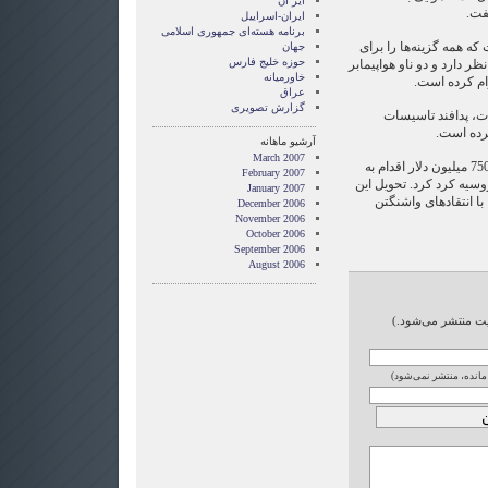
ایر ان
فت.
ایران-اسراییل
برنامه هسته‌ای جمهوری اسلامی
ه همه گزینه‌ها را برای
جهان
حوزه خلیج فارس
نظر دارد و دو ناو هواپیمابر
خاورمیانه
ام کرده است.
عراق
گزارش تصويری
دات، پدافند تاسیسات
رده است.
آرشیو ماهانه
March 2007
تهران با عقد قراردادی به ارزش 750 میلیون دلار اقدام به
February 2007
انه پدافندی تور-ام1 از روسیه کرد کرد. تحویل این
January 2007
با انتقاد‌های واشنگتن
December 2006
November 2006
October 2006
September 2006
August 2006
ایت منتشر می‌شود.)
 مانده، منتشر نمی‌شود)