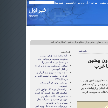
 پیشین
|
خبرخوان آر اس اس
|
پادکست
| جستجو:
پست: معاون پیشین وزارت دفاع ایران با غرب "همکاری" می‌کند
• چاپ کنید
لینکدونی
نامه محمد ستاری‌فر، رییس
ون پیشین
سازمان مدیریت و برنامه ریزی
دولت خاتمی به احمدی‌نژاد
با غرب
سناتور آمريکايي: مذاکره با ايران
را آغاز کرده‌ايم
متن عهدنامه مرزى بين ايران و
عراق بر اساس توافقنامه الجزاير
در سال 1975
د معاون پیشین وزارت
بی نظیر بوتو، قربانی مذهب
یدی وی در ترکیه منتشر
خشونت
ه لبنان و ارتباطات این
ترکمنستان بر خلاف توافق قبلی
مان‌های جاسوسی غربی
خواستار افزایش قیمت گاز است
ما هنوز به دنبال ماجراجو و
قهرمان هستيم و نه سياستمدار
مساله روح و انتخابات
بوتو برای منطقه ما یک وزنه غیر