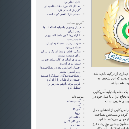
قابل انکار بود
حداقل 20 مورد خلاف علمي در
گزارش احمدی نژاد
احمدی نژاد تغییر کرده است
آخرین مطالب
دیدار رهبران بلند‌پایه اصلاحات با
رهبر ایران
نا آرامی‌ها کوی دانشگاه تهران
شدت یافت
سردار رشید: احتمالا به ایران
حمله می‌شود
متكی: قطع روابط آمريكا و ايران
برای هميشه نيست
پیروزی اوباما در کارولینای جنوبی
سوهارتو درگذشت
احتمال افزایش تعداد ردصلاحیت‌ها
وزیرکشور: بیشتر
اری از ترکیه ناپدید شد.
ردصلاحیت‌شدگان اصول‌گرا هستند
ه بودند که این شخص به
احمدی نژاد قليان را آزاد کرد
وده شده باشد.
بارش برف بازهم مدارس را
تعطیل کرد
ک مقام بلندپایه آمریکایی
دفاع ایران با میل خود در
موضوعات
سوسی غربی است.
آسيای ميانه
آسیا
آمریکا
م آمریکایی از افشای محل
اروپا
ی کرده و مشخص نساخت
افغانستان
جویی می‌کنند. با این
امریکای لاتین
معاون پیشین وزارت دفاع
انتخابات
امات اطلاعاتی آمریکایی