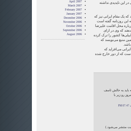
April 2007
 در این ناپدیدی نداشته
March 2007
February 2007
January 2007
ه یک مقام ایرانی نیز که
December 2006
این روزنامه گفته است
November 2006
رباره محل اقامت علیرضا
October 2006
دهند که وی در ازای
September 2006
August 2006
ییلی‌ها کشور را ترک کرده
ین منبع می‌نویسد که
باشد.
یرانی می‌افزاید که
ست که از دور خارج شده
باید به حالش تاسف
وز رو زیر با
ایت منتشر می‌شود.)