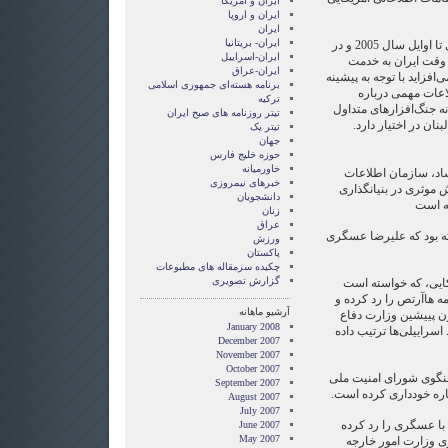
ايران و آمريکا
ايران و اروپا
ایران
ایران- بریتانیا
به نوشته واشنگتن پست عسگری تا اوایل سال 2005 و در
ایران-اسراییل
وقت ایران به خدمت
ایران-عراق
افزاید با توجه به پیشینه
برنامه هسته‌ای جمهوری اسلامی
اعات مهمی درباره
ترکیه
نه جنگ‌افزارهای متداول
تیتر روزنامه های صبح ایران
بنان در اختیار دارد.
تیتر یک
جهان
حوزه خلیج فارس
خاورمیانه
اد، سازمان اطلاعات
خبرهای نیمروزی
 موثری در بنیانگذاری
دانشجویان
زنان
عراق
ته بود که علیرضا عسگری
ورزش
پاکستان
چکیده سرمقاله های مطبوعات
گزارش تصويری
کایی، که خواسته است
 هاآرتص را رد کرده و
آرشیو ماهانه
ن پییشین وزارت دفاع
January 2008
سراییلی‌ها ترتیب داده
December 2007
November 2007
October 2007
گوی شورای امنیت ملی
September 2007
اره خودداری کرده است.
August 2007
July 2007
با عسگری را رد کرده
June 2007
May 2007
ی وزارت امور خارجه