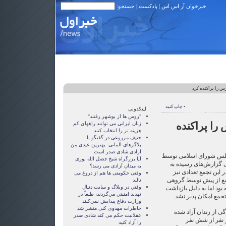
خبرخوان آر اس اس
|
پادکست
| جستجو:
• چاپ کنید
لینکدونی
"روس ها از بوشهر رفتند"
 ۸ مارس را پراکنده
زنان ايرانی می توانند راههای کم
هزينه تر را انتخاب کنند
حنیف مزروعی در گفتگو با
بلاگرهای آلمانی: بهترین عیدی من
آزادی شادی صدر است
جلس شورای اسلامی توسط
آيا بزرگراه شيخ فضل الله نوری
ی گزارش‌های رسیده به
به ميدان آزادی می رسد؟
 این تجمع تعدادی نیز
وقتی حکومتی ها هم از دروغ می
جمع از پیش توسط گروهی
نالند
وقتي در وبلاگ و سايت دنبال
ود اما به دلیل بازداشت
تهديد امنيتي مي‌گردند، طبعاً در
جمع امکان پذیر نشد.
وزارت دفاع پيدايش نمي‌كنند
خاطرات مهدوی كنی متشر شد
گی از زندان آزاد شده
عقلانيت حکم می کند شادی صدر
 نفر از شش نفر
را آزاد کنيد