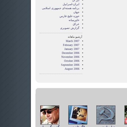
ایر ان
ایران-اسراییل
برنامه هسته‌ای جمهوری اسلامی
جهان
حوزه خلیج فارس
خاورمیانه
عراق
گزارش تصويری
آرشیو ماهانه
March 2007
February 2007
January 2007
December 2006
November 2006
October 2006
September 2006
August 2006