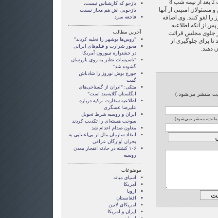
سازمان‌دهنده این تجمع در ساعت 2 بعد از نیمه شب 8
بازجو که کارشناس نیست،
و مسئولان امنیتی از آنها
بازجویی اش هم مجاز نیست
 را لغو کنند. وی اضافه
فاجعه سرد
پس از آنکه اطلاعیه
آخرین مطالب
ن و در جلوی مجلس قرائت
"روس‌ها بوشهر را تخلیه کردند"
تا برای جلوگیری از
محور شرارت و فیلم‌های ایرانی
 دهند.
در جشنواره تیبورون آمریکا
"تاسیسات نطنز به روی بازرسان
گشوده شد"
جورج بوش نوروز را شادباش
گفت
متکی: "ایران از گستاخی‌های
ایت منتشر می‌شود.)
انگلستان گلایه‌مند است"
اطلاعیه سفارت ترکیه درباره
علیرضا عسگری
ایران و روسیه شرط تحویل
 مانده، منتشر نمی‌شود)
سوخت هسته‌ای را تکذیب کردند
معاون صدام اعدام شد
انتقاد سازمان ملل از بی‌اعتنایی به
بحران آوارگان عراقی
۱۰۶ کشته در حادثه انفجار معدن
روسیه
موضوعات
آسيای ميانه
آمریکا
اروپا
افغانستان
امریکای لاتین
ايران و آمريکا