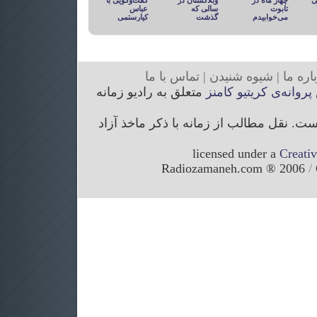
ی
چهار ماه در
وبلاگستان در
گفت‌وگویی با
تابوت
سالی که
عباس
می‌خوابیدم
گذشت
کیارستمی
ار
ه ما
|
شیوه
شنیدن
|
تما
س با ما
پروانه‌ی کریتیو کامنز
متعلق به رادیو زمانه
. نقل مطالب از زمانه با ذکر ماخذ آزاد
licensed under a
Creati
/