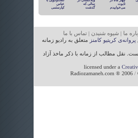
ی
چهار ماه در
وبلاگستان در
گفت‌وگویی با
تابوت
سالی که
عباس
می‌خوابیدم
گذشت
کیارستمی
ار
ه ما
|
شیوه
شنیدن
|
تما
س با ما
پروانه‌ی کریتیو کامنز
متعلق به رادیو زمانه
. نقل مطالب از زمانه با ذکر ماخذ آزاد
licensed under a
Creati
/