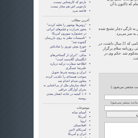
بازجو که کارشناس نیست،
 كه تاكنون با آن
بازجویی اش هم مجاز نیست
فاجعه سرد
آخرین مطالب
"روس‌ها بوشهر را تخلیه کردند"
 به تازگی دچار تشنج شده
محور شرارت و فیلم‌های ایرانی
ه سر می‌برد.
در جشنواره تیبورون آمریکا
"تاسیسات نطنز به روی بازرسان
گشوده شد"
احمد باطبی در تیرماه 1378 ، هنگامی که 21 سال داشت، در
جورج بوش نوروز را شادباش
ی روزنامه سلام برگزار
گفت
م محکوم شد. حکم وی در
متکی: "ایران از گستاخی‌های
انگلستان گلایه‌مند است"
اطلاعیه سفارت ترکیه درباره
علیرضا عسگری
ایران و روسیه شرط تحویل
سوخت هسته‌ای را تکذیب کردند
معاون صدام اعدام شد
انتقاد سازمان ملل از بی‌اعتنایی به
ایت منتشر می‌شود.)
بحران آوارگان عراقی
۱۰۶ کشته در حادثه انفجار معدن
روسیه
 مانده، منتشر نمی‌شود)
موضوعات
آسيای ميانه
آمریکا
اروپا
افغانستان
امریکای لاتین
ايران و آمريکا