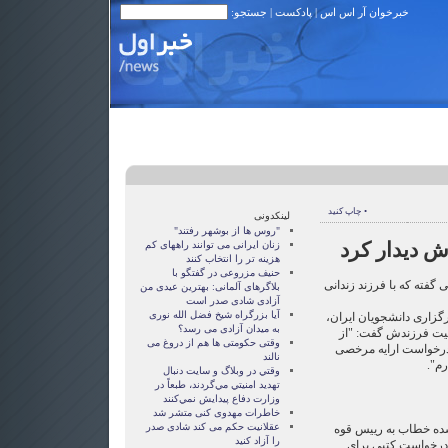
خبرخوان آر اس اس
|
پادکست
| جستجو:
• چاپ کنید
لینکدونی
"روس ها از بوشهر رفتند"
ش دیدار کرد
زنان ايرانی می توانند راههای کم
هزينه تر را انتخاب کنند
حنیف مزروعی در گفتگو با
 گفته که با فرزند زندانی
بلاگرهای آلمانی: بهترین عیدی من
آزادی شادی صدر است
آيا بزرگراه شيخ فضل الله نوری
رگزاری دانشجویان ایران،
به ميدان آزادی می رسد؟
یت فرزندش گفت: "از
وقتی حکومتی ها هم از دروغ می
درخواست ارایه مرخصی
نالند
رم".
وقتي در وبلاگ و سايت دنبال
تهديد امنيتي مي‌گردند، طبعاً در
وزارت دفاع پيدايش نمي‌كنند
خاطرات مهدوی كنی متشر شد
عقلانيت حکم می کند شادی صدر
 شده خطاب به رییس قوه
را آزاد کنيد
 درخواست كتبی برای