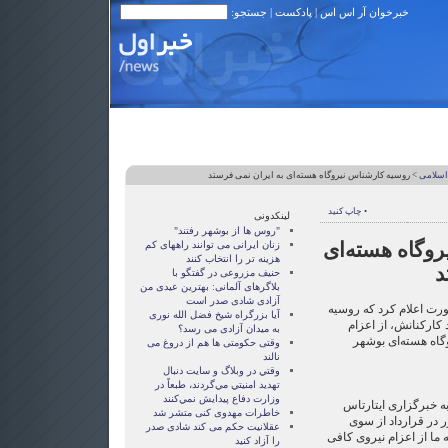
خبرخوان آر اس اس
|
پادکست
| جستجو:
اسلامی
> روسیه کارشناس نیروگاه هسته‌ای به ایران نمی فرستد
• چاپ کنید
لینکدونی
"روس ها از بوشهر رفتند"
وگاه هسته‌ای
زنان ايرانی می توانند راههای کم
هزينه تر را انتخاب کنند
د
حنیف مزروعی در گفتگو با
بلاگرهای آلمانی: بهترین عیدی من
آزادی شادی صدر است
ت اعلام کرد که روسیه
آيا بزرگراه شيخ فضل الله نوری
 کارکنانش، از اعزام
به ميدان آزادی می رسد؟
گاه هسته‌ای بوشهر
وقتی حکومتی ها هم از دروغ می
نالند
وقتي در وبلاگ و سايت دنبال
تهديد امنيتي مي‌گردند، طبعاً در
وزارت دفاع پيدايش نمي‌كنند
 خبرگزاری ایتارتاس
خاطرات مهدوی كنی متشر شد
در قرارداد از سوی
عقلانيت حکم می کند شادی صدر
ا از اعزام نیروی کافی
را آزاد کنيد