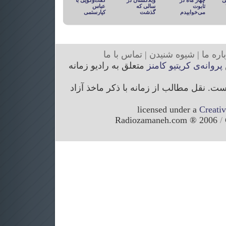
ی
چهار ماه در
وبلاگستان در
گفت‌وگویی با
تابوت
سالی که
عباس
می‌خوابیدم
گذشت
کیارستمی
ار
ه ما
|
شیوه
شنیدن
|
تما
س با ما
پروانه‌ی کریتیو کامنز
متعلق به رادیو زمانه
. نقل مطالب از زمانه با ذکر ماخذ آزاد
licensed under a
Creati
/