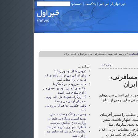
خبرخوان آر اس اس
|
پادکست
| جستجو:
اسلامی
> بررسی تحریم‌های مسافرتی، مالی و تجاری علیه ایران
• چاپ کنید
لینکدونی
"روس ها از بوشهر رفتند"
مسافرتی،
زنان ايرانی می توانند راههای کم
هزينه تر را انتخاب کنند
ایران
حنیف مزروعی در گفتگو با
بلاگرهای آلمانی: بهترین عیدی من
آزادی شادی صدر است
ود برای اعمال تحریم‌های
آيا بزرگراه شيخ فضل الله نوری
تی برای برخی از اتباع
به ميدان آزادی می رسد؟
وقتی حکومتی ها هم از دروغ می
نالند
ن مطلب را سفیر آفریقای
وقتي در وبلاگ و سايت دنبال
تهديد امنيتي مي‌گردند، طبعاً در
شنبه اظهار داشت. شش
وزارت دفاع پيدايش نمي‌كنند
ه بعدی سازمان ملل
خاطرات مهدوی كنی متشر شد
رجی مقامات ایرانی‌، که با
عقلانيت حکم می کند شادی صدر
، جلوگیری کنند. موارد
را آزاد کنيد