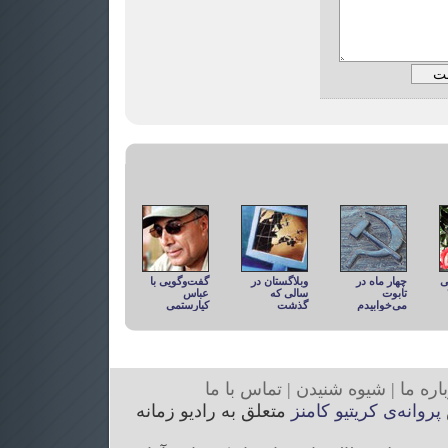
ی
چهار ماه در
وبلاگستان در
گفت‌وگویی با
تابوت
سالی که
عباس
می‌خوابیدم
گذشت
کیارستمی
ار
ه ما
|
شیوه
شنیدن
|
تما
س با ما
پروانه‌ی کریتیو کامنز
متعلق به رادیو زمانه