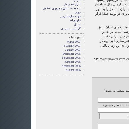
ایر ان
نیت سازمان ملل خواستار
ایران-اسراییل
برنامه هسته‌ای جمهوری اسلامی
ایران است زیرا به باور
جهان
اوری در تولید جنگ‌افزار
حوزه خلیج فارس
خاورمیانه
عراق
امنیت ملی ایران، روز
گزارش تصويری
شده مبنی بر تعلیق
یوم در ایران گفت:
آرشیو ماهانه
غنی‌سازی اورانیوم در
March 2007
 به این زمان باقی
February 2007
January 2007
December 2006
November 2006
Six major powers consider 
October 2006
September 2006
August 2006
ایت منتشر می‌شود.)
 مانده، منتشر نمی‌شود)