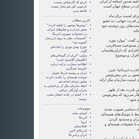
لیه صدور اسلحه از ایران
بازجو که کارشناس نیست،
یران در سطح جهان است.
بازجویی اش هم مجاز نیست
فاجعه سرد
ای امنیت برای ماه
ش قدرت جهانی، ده عضو
آخرین مطالب
"روس‌ها بوشهر را تخلیه کردند"
 بحث‌های روز دوشنبه خود
محور شرارت و فیلم‌های ایرانی
اند.
در جشنواره تیبورون آمریکا
"تاسیسات نطنز به روی بازرسان
ن گفت: "موارد مورد
گشوده شد"
ز ممنوعیت مسافرتی،
جورج بوش نوروز را شادباش
افرادی که دارایی‌هایشان
گفت
فزار، و موضوع
متکی: "ایران از گستاخی‌های
انگلستان گلایه‌مند است"
اطلاعیه سفارت ترکیه درباره
علیرضا عسگری
رت (بریتانیا، چین،
ایران و روسیه شرط تحویل
 هنوز بر سر پیش‌نویس
سوخت هسته‌ای را تکذیب کردند
ی امنیت سازمان ملل ارائه
معاون صدام اعدام شد
انتقاد سازمان ملل از بی‌اعتنایی به
ش قدرت بعد از ظهر
بحران آوارگان عراقی
ظار می‌رود که پیش‌نویس
۱۰۶ کشته در حادثه انفجار معدن
روسیه
م شود."
موضوعات
اه دسامبر تصویب شدند
آسيای ميانه
ط با موشک‌های هسته‌ای
آمریکا
یران و مسدود کردن
اروپا
ه با تحقیقات هسته‌ای و
افغانستان
د.
امریکای لاتین
ايران و آمريکا
ی‌سازی اورانیوم از سوی