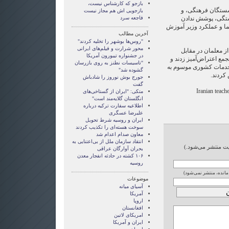
بازجو که کارشناس نیست،
شستگان فرهنگی، و
بازجویی اش هم مجاز نیست
شستگی، پوشش ندادن
فاجعه سرد
ما و عملکرد وزیر آموزش
آخرین مطالب
"روس‌ها بوشهر را تخلیه کردند"
محور شرارت و فیلم‌های ایرانی
از معلمان در مقابل
در جشنواره تیبورون آمریکا
ع اعتراض‌آمیز زدند و
"تاسیسات نطنز به روی بازرسان
خدمات کشوری موسوم به
گشوده شد"
کردند.
جورج بوش نوروز را شادباش
گفت
Iranian teache
متکی: "ایران از گستاخی‌های
انگلستان گلایه‌مند است"
اطلاعیه سفارت ترکیه درباره
علیرضا عسگری
ایران و روسیه شرط تحویل
سوخت هسته‌ای را تکذیب کردند
معاون صدام اعدام شد
انتقاد سازمان ملل از بی‌اعتنایی به
ایت منتشر می‌شود.)
بحران آوارگان عراقی
۱۰۶ کشته در حادثه انفجار معدن
روسیه
 مانده، منتشر نمی‌شود)
موضوعات
آسيای ميانه
آمریکا
اروپا
افغانستان
امریکای لاتین
ايران و آمريکا