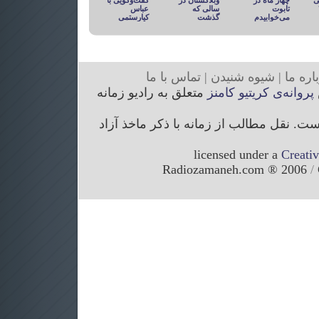
ی
چهار ماه در
وبلاگستان در
گفت‌وگویی با
تابوت
سالی که
عباس
می‌خوابیدم
گذشت
کیارستمی
ار
ه ما
|
شیوه
شنیدن
|
تما
س با ما
پروانه‌ی کریتیو کامنز
متعلق به رادیو زمانه
. نقل مطالب از زمانه با ذکر ماخذ آزاد
licensed under a
Creati
/