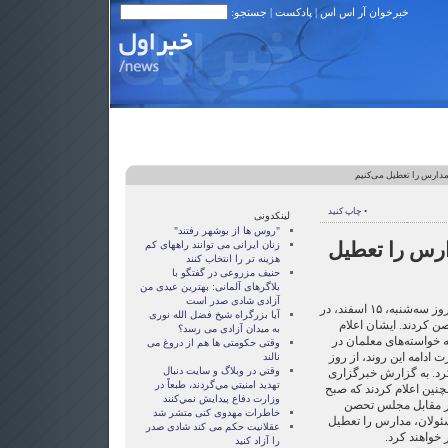
خبرخوان آر اس اس
|
پادکست
| جستجو:
مدارس را تعطیل می‌کنیم
• چاپ کنید
لینکدونی
"روس ها از بوشهر رفتند"
ارس را تعطیل
زنان ايرانی می توانند راههای کم
هزينه تر را انتخاب کنند
حنیف مزروعی در گفتگو با
بلاگرهای آلمانی: بهترین عیدی من
آزادی شادی صدر است
سه تا چهار هزار فرهنگی ایرانی روز سه‌شنبه، ۱۵ اسفند، در
آيا بزرگراه شيخ فضل الله نوری
 کردند. ایشان اعلام
به ميدان آزادی می رسد؟
 خواسته‌‏های معلمان در
وقتی حکومتی ها هم از دروغ می
ادامه این روند، از روز
نالند
وقتي در وبلاگ و سايت دنبال
رد. به گزارش خبرگزاری
تهديد امنيتي مي‌گردند، طبعاً در
نین اعلام کردند که صبح
وزارت دفاع پيدايش نمي‌كنند
در مقابل مجلس تحصن
خاطرات مهدوی كنی متشر شد
ئولان، مدارس را تعطیل
عقلانيت حکم می کند شادی صدر
 خواهند کرد.
را آزاد کنيد