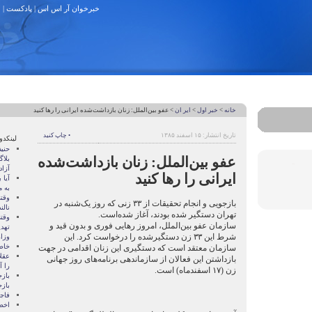
خبرخوان آر اس اس
|
پادکست
|
خانه
>
خبر اول
>
ایر ان
> عفو بین‌الملل: زنان بازداشت‌شده ایرانی را رها کنید
تاریخ انتشار: ۱۵ اسفند ۱۳۸۵
• چاپ کنید
لینکدو
حنی
عفو بین‌الملل: زنان بازداشت‌شده
بلا
آزا
ایرانی را رها کنید
آيا
به 
وقت
بازجویی و انجام تحقیقات از ۳۳ زنی که روز یک‌شنبه در
نالن
تهران دستگیر شده بودند، آغاز شده‌است.
وقت
سازمان عفو بین‌الملل، امروز رهایی فوری و بدون قید و
تهدي
شرط این ۳۳ زن دستگیرشده را درخواست کرد. این
وزا
خاط
سازمان معتقد است که دستگیری این زنان اقدامی در جهت
عقل
بازداشتن این فعالان از سازماندهی برنامه‌های روز جهانی
را آ
زن (۱۷ اسفندماه) است.
باز
باز
فاج