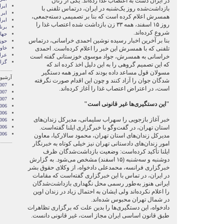
در ایران دست به اعتصاب غذا زده‌اند. یکی از زنان
ايرا
بازداشت‌شده روز یک‌شنبه در ایران، درتماس تلفنی با
ایر 
همسرش اعلام کرده است که بنا بر تصمیمی دسته‌جمعی،
ایر
روز ۱۵ اسفند، همه ۳۳ زن بازداشت شده اعتصاب غذا را
برن
شروع کرده‌اند.
جها
بنا بر آخرین اخبار رسیده نوشین احمدی خراسانی، درتماس
حوز
تلفنی که با همسرش این خبر را اعلام کرده‌است. احمدی
خاور
عرا
خراسانی به همسرش، جواد موسوی خوزستانی گفته است
گزا
که این تصمیم گروهی را به این دلیل اخذ کرده اند که
مسولان قول مساعد داده بودند که امروز همه دستگیر
آرشیو 
شدگان جوان را آزاد کنند و چون این اقدام صورت نگرفته
007
است، در اعتراض اعتصاب غذا را آغاز کرده‌اند.
2007
2007
"این دستگیری‌ها غیر قانونی است"
006
006
خبر آغاز بازجویی را سهراب سلیمانی، مدیرکل زندان‌های
006
استان تهران، در گفت‌وگو با خبرگزاری ایلنا گفته‌است.
006
006
مدیرکل زندان‌های استان تهران، محمود سالا‌رکیا، معاون
امور زندان‌‌های دادستانی تهران نیز خیلی کوتاه به خبرنگار
ایلنا تأکید کرده‌است: وضعیت بازداشت‌شدگان ظرف
دوشنبه و سه‌شنبه (۱۵ اسفند) مشخص می‌شود. به گزارش
خبرگزاری فرانسه، محمدعلی دادخواه، از وکلای حقوق بشر
در ایران، در تماس با این خبرگزاری گفته‌است که مقامات
ایرانی هنوز به‌طور رسمی محل نگهداری بازداشت‌شدگان
را اعلام نکرده‌اند ولی ایشان به احتمال زیاد در زندان اوین
در شمال تهران محبوس شده‌اند.
دادخواه، این دستگیری‌ها را بدین علت که برگزاری تظاهرات
طبق قانون اساسی ایران مجاز است، غیر قانونی دانست.