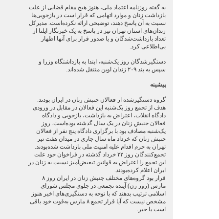
به گفته روزنامه اعتماد ملی، هنوز هیچ مقام قضایی از علت
بازداشت زنان و موارد اتهامی که قرار است در بازجویی‌ها
نسبت به آن پاسخ دهند، توضیحی ارائه نکرده‌است. مدیرکل
زندان‌های استان تهران نیز در پاسخ به یک خبرنگار ایلنا از
تعداد بازداشت‌شدگان و یا صدور قرار برای آنها اظهار
بی‌اطلا‌عی کرد.
دستگیرشدگان روز یک‌شنبه، ابتدا به بازداشتگاه وزرا و
سپس به بند ۲۰۹ زندان اوین منتقل شده‌اند.
پیشینه
گروه دستگیرشده از فعالان جنبش زنان در ایران بودند.
هدف از تجمع روز یک‌شنبه این فعالان در مقابل در ورودی
دادگاه انقلاب، اعتراض به بازداشت، بازجویی و دادگاه
فعالان جنبش زنان در یک سال گذشته بوده‌است. روز
یک‌شنبه مصادف بود با برگزاری دادگاه پنج نفر از فعالان
جنبش زنان که خرداد ماه سال جاری در میدان هفت تیر
تهران به جرم اقدام علیه امنیت ملی بازداشت شده‌بودند.
تجمع‌کنندگان روز ۲۲ خرداد گذشته در فراخوان خود علت
این تجمع را اعتراض به قوانین تبعیض‌آمیز نسبت به زنان در
ایران اعلام کرده‌بودند.
قرار بود گروه‌های مختلف جنبش زنان در ایران روز ۸
مارس (روز زن) آینده تجمعی در جلوی مجلس شورای
اسلامی ترتیب بدهند که با توجه به دستگیری‌های اخیر هنوز
مشخص نیست که آیا قرار تجمع ۸ مارس به‌قوت خود باقی
است یا خیر.