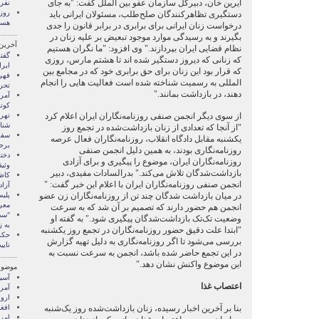
آیرین خان، دبیرکل سازمان عفو بین الملل گفت: "به جای
نفر 
دستگیری تظاهرکنندگان صلح‌طلب، مسئولان ایرانی باید
هست
درخواست زنان ایرانی برای برابری در برابر قانون را جدی
بگیرند و به رسیدگی موارد موجود تبعیض بر علیه زنان در
آخرین
نظام قضایی ایران بپردازند." وی افزود: "ما نگران هستیم
گفت
که زنانی که دیروز دستگیر شده اند تا هشتم مارس، روزی
ایرا
که قرار بود این زنان برای حق برابری خود که در مجامع بین
فهر
المللی به رسمیت شناخته شده است فعالیت هایی را انجام
تحر
دهند، در بازداشت بمانند."
آمری
کوتا
از سوی دیگر انجمن صنفی روزنامه‌نگاران ایران اعلام کرد
تهرا
شنا
"از آنجا که تعدادی از زنان بازداشت‌شده در تجمع روز
یکشنبه مقابل دادگاه انقلا‌ب، روزنامه‌نگاران فعال عرصه
برج
روزنامه‌نگاری بودند، به همین دلیل انجمن صنفی
دختر
روزنامه‌نگاران ایران، موضوع را پیگیری و برای آزادی
وثی
بازداشت‌شدگان تلا‌ش می‌کند." بدرالسادات مفیدی، دبیر
کاظم
انجمن صنفی روزنامه‌نگاران ایران با اعلا‌م این خبر گفت: "
آزاد
در میان بازداشت شدگان چند تن از روزنامه‌نگاران زن عضو
پلیس
معر
انجمن هم حضور دارند که تصمیم بر آن شد که به سرعت
"سد
وضعیت تک‌تک بازداشت‌شدگان پیگیری شود." به گفته او
به ز
"ابتدا علت دقیق حضور روزنامه‌نگاران در تجمع روز یکشنبه
حکم
بررسی می‌شود تا اگر روزنامه‌نگاری به دلیل تهیه گزارش
تایی
در این تجمع حاضر شده باشد، انجمن به سرعت نسبت به
این موضوع واکنش نشان ‌دهد."
موضوع
آسيا
اعتصاب غذا
آمری
اروپ
بنا بر آخرین اخبار رسیده، زنان بازداشت‌شده روز یک‌شنبه
افغ
امری