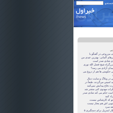
 جستجو:
نی
ف مزروعی در گفتگو با
گرهای آلمانی: بهترین عیدی من
دی شادی صدر است
 بزرگراه شيخ فضل الله نوری
ميدان آزادی می رسد؟
ی حکومتی ها هم از دروغ می
د
ي در وبلاگ و سايت دنبال
د امنيتي مي‌گردند، طبعاً در
رت دفاع پيدايش نمي‌كنند
رات مهدوی كنی متشر شد
انيت حکم می کند شادی صدر
زاد کنيد
جو که کارشناس نیست،
جویی اش هم مجاز نیست
عه سرد
اخطار اینترپل برای دستگیری ۵