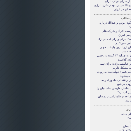
از سران دولتی ایران
روزی 10 ميليارد تومان خرج انرژی
ه ای در ايران
 مطالب
گوی بوش و عبدالله درباره
ن
ست افراد و شرکت‌های
یمی ایران
کا: برای ویزای احمدی‌نژاد
هی نمی‌کنیم
ن ارزانترین پایتخت جهان
خته شد
سفر به چزابه ۱۴ کشته و زخمی
ای گذاشت
 عباسقلی‌زاده: برای تهیه
قه مشکل داریم
ی‌قمی: دیپلمات‌ها به زودی
 می‌شوند
 راهنمایی مامور امر به
وف می‌شود
 سلمان فارسی ساسانیان را
یر آب برد"
 اعدام طاها یاسین رمضان
د شد
ات
ی ميانه
کا
ا
انستان
کای لاتین