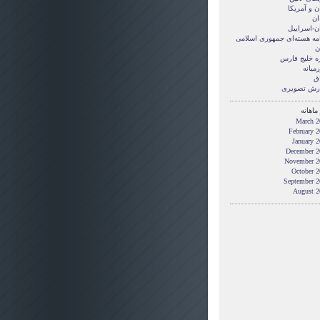
ن و آمريکا
ان
ان-اسراییل
امه هسته‌ای جمهوری اسلامی
ن
ه خلیج فارس
میانه
ق
رش تصويری
ماهانه
March 2
February 
January 
December 2
November 2
October 2
September 2
August 2