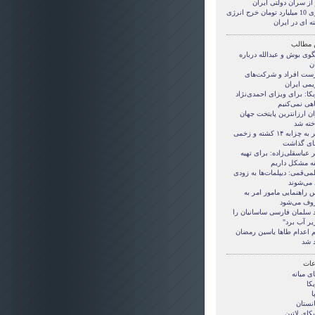
از سران دولتی ایران
روزی 10 ميليارد تومان خرج انرژی
ه ای در ايران
 مطالب
گوی بوش و عبدالله درباره
ن
ست افراد و شرکت‌های
یمی ایران
کا: برای ویزای احمدی‌نژاد
هی نمی‌کنیم
ن ارزانترین پایتخت جهان
خته شد
سفر به چزابه ۱۴ کشته و زخمی
ای گذاشت
 عباسقلی‌زاده: برای تهیه
قه مشکل داریم
ی‌قمی: دیپلمات‌ها به زودی
 می‌شوند
 راهنمایی مامور امر به
وف می‌شود
 سلمان فارسی ساسانیان را
یر آب برد"
 اعدام طاها یاسین رمضان
د شد
ات
ی ميانه
کا
ا
انستان
کای لاتین