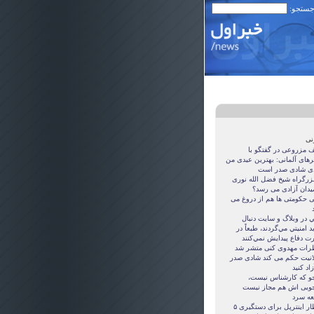
 جستجو:
نی
ف مزروعی در گفتگو با
گرهای آلمانی: بهترین عیدی من
دی شادی صدر است
 بزرگراه شيخ فضل الله نوری
ميدان آزادی می رسد؟
ی حکومتی ها هم از دروغ می
د
ي در وبلاگ و سايت دنبال
د امنيتي مي‌گردند، طبعاً در
رت دفاع پيدايش نمي‌كنند
رات مهدوی كنی متشر شد
انيت حکم می کند شادی صدر
زاد کنيد
جو که کارشناس نیست،
جویی اش هم مجاز نیست
عه سرد
اخطار اینترپل برای دستگیری ۵