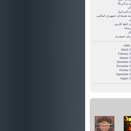
ن و آمريکا
ان
ان-اسراییل
امه هسته‌ای جمهوری اسلامی
ن
ه خلیج فارس
میانه
ق
رش تصويری
ماهانه
March 2
February 
January 
December 2
November 2
October 2
September 2
August 2