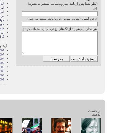
(نظر شما پس از تایید دبیر وب‌سایت منتشر می‌شود.)
ايرا
ایر 
نام:
ایر
برن
آدرس ایمیل:
(نشانی ایمیل‌تان نزد ما مانده، منتشر نمی‌شود)
جها
حوز
خاور
متن نظر: (می‌توانید از تگ‌های اچ.تی.ام.ال استفاده کنید.)
عرا
گزا
آرشیو 
007
2007
2007
006
006
006
006
006
از دست
ندهید