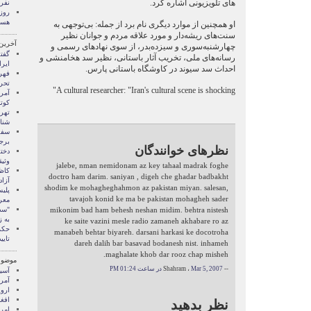
های تلویزیونی اشاره کرد.
نفر 
هست
او همچنین از موارد دیگری نام برد از جمله: بی‌توجهی به
سنت‌‏های ریشه‌دار و مورد علاقه مردم و جوانان نظیر
آخرین
چهارشنبه‌سوری و سیزده‌بدر، از سوی نهادهای رسمی و
گفت
رسانه‌های ملی، تخریب آثار باستانی، نظیر سد هخامنشی و
ایرا
احداث سد سیوند در کاوشگاه باستانی پارس.
فهر
تحر
A cultural researcher: "Iran's cultural scene is shocking"
آمری
کوتا
تهرا
شنا
برج
نظرهای خوانندگان
دختر
وثی
jalebe, nman nemidonam az key tahaal madrak foghe
کاظم
doctro ham darim. saniyan , digeh che ghadar badbakht
آزاد
shodim ke mohagheghahmon az pakistan miyan. salesan,
پلیس
tavajoh konid ke ma be pakistan mohagheh sader
معر
mikonim bad ham behesh neshan midim. behtra nistesh
"سد
به ز
ke saite vazini mesle radio zamaneh akhabare ro az
حکم
manabeh behtar biyareh. darsani harkasi ke docotroha
تایی
dareh dalih bar basavad bodanesh nist. inhameh
maghalate khob dar rooz chap misheh.
موضوع
-- Shahram ،
Mar 5, 2007 در ساعت 01:24 PM
آسيا
آمری
اروپ
افغ
نظر بدهید
امری