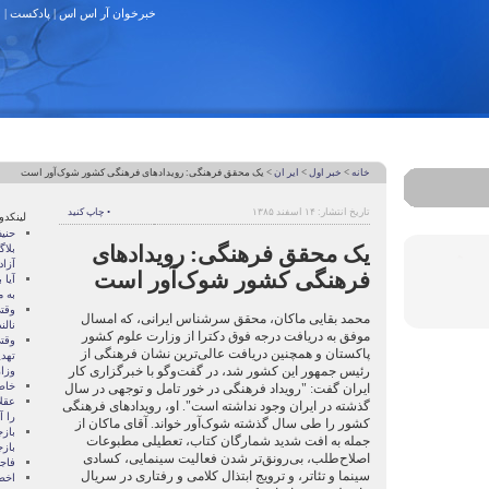
خبرخوان آر اس اس
|
پادکست
|
خانه
>
خبر اول
>
ایر ان
> یک محقق فرهنگی: رویدادهای فرهنگی کشور شوک‌آور است
تاریخ انتشار: ۱۴ اسفند ۱۳۸۵
• چاپ کنید
لینکدو
حنی
یک محقق فرهنگی: رویدادهای
بلا
آزا
فرهنگی کشور شوک‌آور است
آيا
به 
وقت
محمد بقایی ماکان، محقق سرشناس ایرانی، که امسال
نالن
موفق به دریافت درجه فوق دکترا از وزارت علوم کشور
وقت
پاکستان و همچنین دریافت عالی‌ترین نشان فرهنگی از
تهدي
رئیس جمهور این کشور شد، در گفت‌وگو با خبرگزاری کار
وزا
خاط
ایران گفت: "رویداد فرهنگی در خور تامل و توجهی در سال
عقل
گذشته در ایران وجود نداشته است". او، رویدادهای فرهنگی
را آ
کشور را طی سال گذشته شوک‌آور خواند. آقای ماکان از
باز
جمله به افت شدید شمارگان کتاب‏، تعطیلی مطبوعات
باز
اصلاح‌طلب، بی‌رونق‌تر شدن فعالیت سینمایی، کسادی
فاج
سینما و تئاتر، و ترویج ابتذال کلامی و رفتاری در سریال