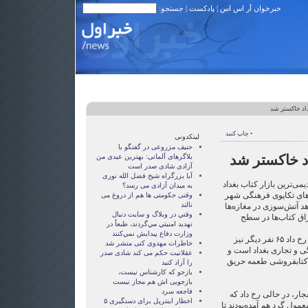
خبرخوان آر اس اس
|
پادکست
| جستجو:
اد خاکستر شد
• چاپ کنید
لینکدونی
حنیف مزروعی در گفتگو با
د خاکستر شد
بلاگرهای آلمانی: بهترین عیدی من
آزادی شادی صدر است
آيا بزرگراه شيخ فضل الله نوری
می‌ترین بازار کتاب بغداد
به ميدان آزادی می رسد؟
مادهای تکاپوی فرهنگی شهر
وقتی حکومتی ها هم از دروغ می
نالند
هد آتش‌سوزی در مغازه‌ها
وقتي در وبلاگ و سايت دنبال
اق کتاب‌ها در سطح
تهديد امنيتي مي‌گردند، طبعاً در
وزارت دفاع پيدايش نمي‌كنند
در این انفجار که در خیابان مُتَنَبّْی رخ داد ۶۵ نفر دیگر نیز
خاطرات مهدوی كنی متشر شد
ی و تجاری بغداد است و
عقلانيت حکم می کند شادی صدر
و کتابفروشی طعمه حریق
را آزاد کنيد
بازجو که کارشناس نیست،
بازجویی اش هم مجاز نیست
فاجعه سرد
ار، در حالی رخ داد که
اخطار اینترپل برای دستگیری ۵
مول گرد هم آمده‌بودند تا