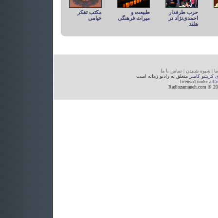
حزب طرفدار
طبیعت و
مکتب تفكر
احمدی‌نژاد در
میراث فرهنگی
خيامی
هلند
ما
|
شیوه
شنیدن
|
تما
س با ما
ی کریتیو کامنز
متعلق به رادیو زمانه است
licensed under a
Cr