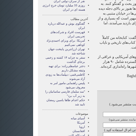
نفر از سران دولتی ایران
 بحث و گفتگو کنند. به
روزی 10 ميليارد تومان خرج انرژی
هنوز بر بالای دجله دیده
هسته ای در ايران
ا در خیابان متنبی به
شهور است که بسیاری و از
آخرین مطالب
بازدید می‌آمدند، اما
گفتگوی بوش و عبدالله درباره
ایران
فهرست افراد و شرکت‌های
تحریمی ایران
: کتابخانه من کاملاً
آمریکا: برای ویزای احمدی‌نژاد
کتاب‌های تاریخی و نایاب
کوتاهی نمی‌کنیم
فت.
تهران ارزانترین پایتخت جهان
شناخته شد
روهای آمریکایی و عراقی از
سفر به چزابه ۱۴ کشته و زخمی
دو هفته پیش یک عملیات امنیتی گسترده شامل ۹۰ هزار
برجای گذاشت
رها راه‌اندازی کرده‌اند.
دختر عباسقلی‌زاده: برای تهیه
وثیقه مشکل داریم
کاظمی‌قمی: دیپلمات‌ها به زودی
Baghd
آزاد می‌شوند
پلیس راهنمایی مامور امر به
معروف می‌شود
"سد سلمان فارسی ساسانیان را
به زیر آب برد"
حکم اعدام طاها یاسین رمضان
ایت منتشر می‌شود.)
تایید شد
موضوعات
آسيای ميانه
 مانده، منتشر نمی‌شود)
آمریکا
اروپا
تی.ام.ال استفاده کنید.)
افغانستان
امریکای لاتین