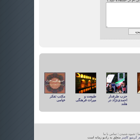
تی.ام.ال استفاده کنید.)
حزب طرفدار
طبیعت و
مکتب تفكر
احمدی‌نژاد در
میراث فرهنگی
خيامی
هلند
ما
|
شیوه
شنیدن
|
تما
س با ما
ی کریتیو کامنز
متعلق به رادیو زمانه است