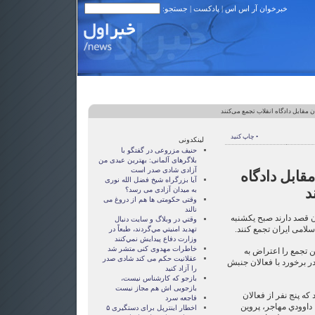
خبرخوان آر اس اس
|
پادکست
| جستجو:
 مقابل دادگاه انقلاب تجمع می‌کنند
• چاپ کنید
لینکدونی
حنیف مزروعی در گفتگو با
بلاگرهای آلمانی: بهترین عیدی من
آزادی شادی صدر است
قابل دادگاه
آيا بزرگراه شيخ فضل الله نوری
د
به ميدان آزادی می رسد؟
وقتی حکومتی ها هم از دروغ می
نالند
ن قصد دارند صبح یکشنبه
وقتي در وبلاگ و سايت دنبال
سلامی ایران تجمع کنند.
تهديد امنيتي مي‌گردند، طبعاً در
وزارت دفاع پيدايش نمي‌كنند
خاطرات مهدوی كنی متشر شد
ن تجمع را اعتراض به
عقلانيت حکم می کند شادی صدر
در برخورد با فعالان جنبش
را آزاد کنيد
بازجو که کارشناس نیست،
بازجویی اش هم مجاز نیست
ه پنج نفر از فعالان
فاجعه سرد
 داوودي مهاجر، پروين
اخطار اینترپل برای دستگیری ۵