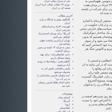
 و سوسن طهماسبي به
نفر از سران دولتی ایران
روزی 10 ميليارد تومان خرج انرژی
اتهام دعوت به تجمع مسالمت‎آميز ۲۲ خرداد در ميدان هفت
هسته ای در ايران
ی زن برای شرکت در جلسه
ه شده اند.
آخرین مطالب
گفتگوی بوش و عبدالله درباره
 منتشر کرده‌اند با اشاره
ایران
وب و ارعاب حکومت در
فهرست افراد و شرکت‌های
در سیاست‌های خارجی سخن
تحریمی ایران
دان يک ساختار دموکراتيک
آمریکا: برای ویزای احمدی‌نژاد
وشتمان هستيم که بدون
کوتاهی نمی‌کنیم
تخاذ می شود و از سوی
تهران ارزانترین پایتخت جهان
شناخته شد
گرده خود احساس کنيم که
سفر به چزابه ۱۴ کشته و زخمی
تحريم و کابوس جنگ هر
برجای گذاشت
دختر عباسقلی‌زاده: برای تهیه
وثیقه مشکل داریم
نتظامی و امنیتی با
کاظمی‌قمی: دیپلمات‌ها به زودی
 که در این بیانیه به ان
آزاد می‌شوند
ن این وقایع را
پلیس راهنمایی مامور امر به
معروف می‌شود
م تبعيض عليه زنان
"سد سلمان فارسی ساسانیان را
دن زنان، فیلترینگ گسترده
به زیر آب برد"
هدید، ممنوع الخروج
حکم اعدام طاها یاسین رمضان
فعالان زن را به‌عنوان
تایید شد
اند.
موضوعات
د صبح روز سیزدهم اسفند در
آسيای ميانه
د تا اعتراض خود را نسبت
آمریکا
فعاليت‌های مدنی و
اروپا
کنند.
افغانستان
امریکای لاتین