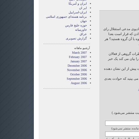
ايران و آمريکا
ایر ان
ایران-اسراییل
برنامه هسته‌ای جمهوری اسلامی
جهان
حوزه خلیج فارس
ادیوی مدعی استقلال رای
خاورمیانه
ادن که قرار است بعدا
عراق
گزارش تصويری
ه یا آن گروه هستید؟ هر
آرشیو ماهانه
March 2007
نظرات گروهی از فعالان
February 2007
ا بیان می کند یک خبر
January 2007
December 2006
 پیش از این نشان دهنده
November 2006
October 2006
 می بینید که حوادث بعدی
September 2006
August 2006
ایت منتشر می‌شود.)
 مانده، منتشر نمی‌شود)