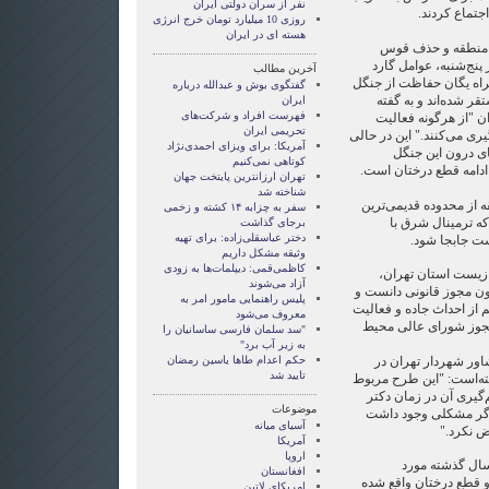
نفر از سران دولتی ایران
جتماع کردند.
روزی 10 ميليارد تومان خرج انرژی
هسته ای در ايران
ی منطقه و حذف قوس
 پنج‌شنبه، عوامل گارد
آخرین مطالب
اه یگان حفاظت از جنگل
گفتگوی بوش و عبدالله درباره
ر شده‌اند و به گفته
ایران
فهرست افراد و شرکت‌های
 "از هرگونه فعالیت
تحریمی ایران
ی می‌کنند." این در حالی
آمریکا: برای ویزای احمدی‌نژاد
ی درون این جنگل
کوتاهی نمی‌کنیم
ادامه قطع درختان است.
تهران ارزانترین پایتخت جهان
شناخته شد
 از محدوده قدیمی‌ترین
سفر به چزابه ۱۴ کشته و زخمی
ه ترمینال شرق با
برجای گذاشت
دختر عباسقلی‌زاده: برای تهیه
وثیقه مشکل داریم
کاظمی‌قمی: دیپلمات‌ها به زودی
زیست استان تهران،
آزاد می‌شوند
ون مجوز قانونی دانست و
پلیس راهنمایی مامور امر به
 از احداث جاده و فعالیت
معروف می‌شود
مجوز شورای عالی محیط
"سد سلمان فارسی ساسانیان را
به زیر آب برد"
ور شهردار تهران در
حکم اعدام طاها یاسین رمضان
تایید شد
ته‌است: "این طرح مربوط
گیری آن در زمان دکتر
موضوعات
اگر مشکلی وجود داشت
آسيای ميانه
 نکرد."
آمریکا
اروپا
ال گذشته مورد
افغانستان
 قطع درختان واقع شده
امریکای لاتین