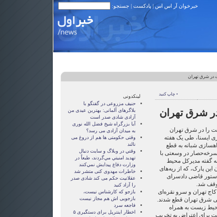
خبرخوان آر اس اس
|
پادکست
| جستجو:
 در شرق تهران
• چاپ کنید
لینکدونی
حنیف مزروعی در گفتگو با
ر شرق تهران
بلاگرهای آلمانی: بهترین عیدی من
آزادی شادی صدر است
آيا بزرگراه شيخ فضل الله نوری
ت را در شرق تهران
به ميدان آزادی می رسد؟
ی ایسنا، طی یک هفته
وقتی حکومتی ها هم از دروغ می
نالند
اهسازی شبانه به قطع
وقتي در وبلاگ و سايت دنبال
سرخه‌حصار در وسعتی با
تهديد امنيتي مي‌گردند، طبعاً در
رداختند. به گفته مدیرکل محیط
وزارت دفاع پيدايش نمي‌كنند
ین پارک، که از ریه‌های
خاطرات مهدوی كنی متشر شد
 دستور قاضی دادسرای
عقلانيت حکم می کند شادی صدر
را آزاد کنيد
کاج تهران و سرو نقره‌ای
بازجو که کارشناس نیست،
بازجویی اش هم مجاز نیست
انی شرق تهران قطع شدند.
فاجعه سرد
حیط زیست به همراه
اخطار اینترپل برای دستگیری ۵
ت برای اعتراض به تخریب