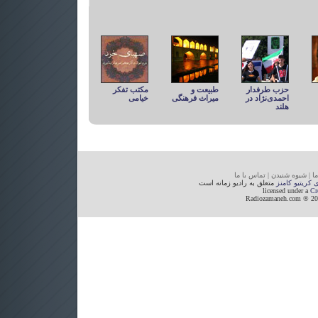
حزب طرفدار
طبیعت و
مکتب تفكر
احمدی‌نژاد در
میراث فرهنگی
خيامی
هلند
ما
|
شیوه
شنیدن
|
تما
س با ما
ی کریتیو کامنز
متعلق به رادیو زمانه است
licensed under a
Cr