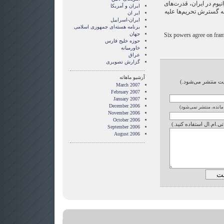
یوم در ایران، قدرت‌های
ايران و آمريکا
نه گسترش تحریم‌ها علیه
ایر ان
ایران-اسراییل
برنامه هسته‌ای جمهوری اسلامی
جهان
Six powers agree on fra
حوزه خلیج فارس
خاورمیانه
عراق
گزارش تصويری
آرشیو ماهانه
ایت منتشر می‌شود.)
March 2007
February 2007
January 2007
December 2006
 مانده، منتشر نمی‌شود)
November 2006
October 2006
تی.ام.ال استفاده کنید.)
September 2006
August 2006