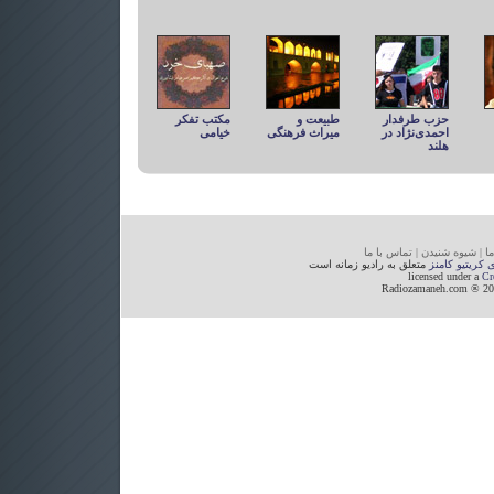
حزب طرفدار
طبیعت و
مکتب تفكر
احمدی‌نژاد در
میراث فرهنگی
خيامی
هلند
ما
|
شیوه
شنیدن
|
تما
س با ما
ی کریتیو کامنز
متعلق به رادیو زمانه است
licensed under a
Cr