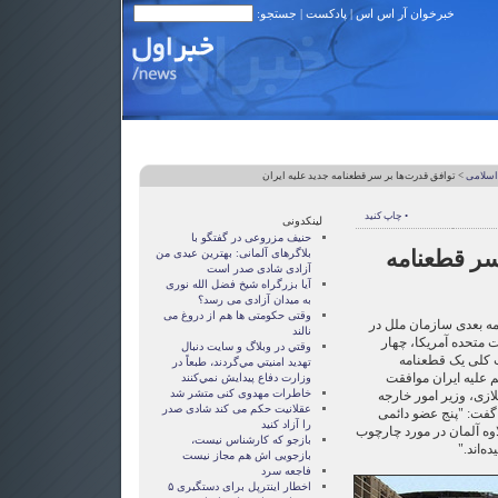
خبرخوان آر اس اس
|
پادکست
| جستجو:
اسلامی
> توافق قدرت‌ها بر سر قطعنامه جدید علیه ایران
• چاپ کنید
لینکدونی
حنیف مزروعی در گفتگو با
سر قطعنامه
بلاگرهای آلمانی: بهترین عیدی من
آزادی شادی صدر است
آيا بزرگراه شيخ فضل الله نوری
به ميدان آزادی می رسد؟
وقتی حکومتی ها هم از دروغ می
 بعدی سازمان ملل در
نالند
ات متحده آمریکا، چهار
وقتي در وبلاگ و سايت دنبال
ب کلی یک قطعنامه
تهديد امنيتي مي‌گردند، طبعاً در
علیه ایران موافقت
وزارت دفاع پيدايش نمي‌كنند
خاطرات مهدوی كنی متشر شد
لازی، وزیر امور خارجه
عقلانيت حکم می کند شادی صدر
 گفت: "پنج عضو دائمی
را آزاد کنيد
وه آلمان در مورد چارچوب
بازجو که کارشناس نیست،
ه‌اند."
بازجویی اش هم مجاز نیست
فاجعه سرد
اخطار اینترپل برای دستگیری ۵