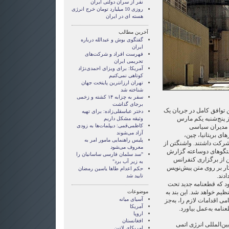
نفر از سران دولتی ایران
روزی 10 ميليارد تومان خرج انرژی
هسته ای در ايران
آخرین مطالب
گفتگوی بوش و عبدالله درباره
ایران
فهرست افراد و شرکت‌های
تحریمی ایران
آمریکا: برای ویزای احمدی‌نژاد
کوتاهی نمی‌کنیم
تهران ارزانترین پایتخت جهان
شناخته شد
سفر به چزابه ۱۴ کشته و زخمی
برجای گذاشت
 توافق کامل در جریان یک
دختر عباسقلی‌زاده: برای تهیه
 پنج‌شنبه یکم مارس
وثیقه مشکل داریم
کاظمی‌قمی: دیپلمات‌ها به زودی
، مدیران سیاسی
آزاد می‌شوند
ای بریتانیا، چین،
پلیس راهنمایی مامور امر به
شرکت داشتند. واشنگتن از
معروف می‌شود
فتگوهای دوساعته گزارش
"سد سلمان فارسی ساسانیان را
ن از برگزاری کنفرانس
به زیر آب برد"
کار بر روی متن پیش‌نویس
حکم اعدام طاها یاسین رمضان
ادند.
تایید شد
د که قطعنامه جدید تحت
متحد تنظیم خواهد شد. این بند به
موضوعات
آسيای ميانه
می اقدامات لازم را، به‌جز
آمریکا
امه به‌عمل بیاورد.
اروپا
افغانستان
ن‌المللی انرژی اتمی
امریکای لاتین