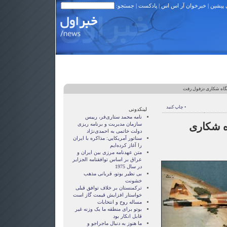
 پیشین
|
خبرخوان آر اس اس
|
پادکست
| جستجو:
ایگاه شکاری دزفول رفت
• چاپ کنید
لینکدونی
نامه محمد ستاری‌فر، رییس
اه شکاری
سازمان مدیریت و برنامه ریزی
دولت خاتمی به احمدی‌نژاد
سناتور آمريکايي: مذاکره با ايران
را آغاز کرده‌ايم
متن عهدنامه مرزى بين ايران و
عراق بر اساس توافقنامه الجزاير
در سال 1975
بی نظیر بوتو، قربانی مذهب
خشونت
ترکمنستان بر خلاف توافق قبلی
خواستار افزایش قیمت گاز است
مساله روح و انتخابات
بوتو برای منطقه ما یک وزنه غیر
قابل انکار بود
ما هنوز به دنبال ماجراجو و