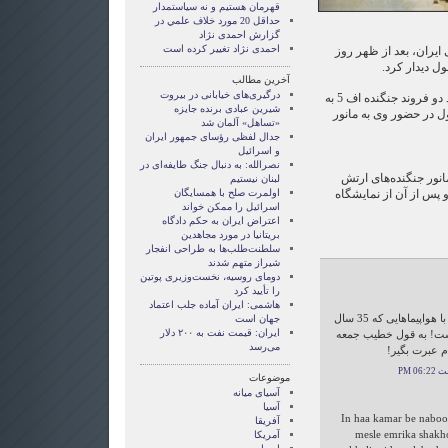
قهرمان هستيم و نه سياستمدار
حداقل 20 مورد خلاف علمي در
گزارش احمدی نژاد
احمدی نژاد تغییر کرده است
ایران، بعد از ظهر روز
ل دیدار کرد.
آخرین مطالب
درگیری‌های خیابانی در بیروت
خبرگزاری فارس گزارش می‌دهد دو فروند جنگنده اف 5 به
شیرین عبادی برنده جایزه
 در حضور وی به مانور
«تساهل» آلمان شد
جدال لفظی رؤسای جمهور ایران
و اسرائیل
نصرالله: به دنبال جنگ طایفه‌ای در
مانور جنگنده‌های ارتش
لبنان نیستیم
 پس از آن از نمایشگاه
اولمرت صلح با همسایگان
اسرائیل را ممکن خواند
اعتراض ایران به حکم دادگاه
بریتانیا در مورد مجاهدین
سلطنت‌طلب‌ها به طراحی انفجار
شیراز متهم شدند
دومای روسیه، نخست‌وزیری پوتین
را تأیید کرد
هاشمی: ایران آماده جلب اعتماد
شاخه و شانه کشیدن برای امریکا با هواپیماهایی که 35 سال
جهان است
ایران: قیمت نفت به ۲۰۰ دلار
است! به قول خطیب جمعه
می‌رسد
 عبرت بگیر!
موضوعات
آسيای ميانه
آسیا
In haa kamar be nabood
آفریقا
mesle emrika shakh
آمریکا