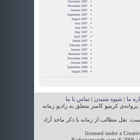
December 2007
November 2007
October 2007
September 2007
August 2007
July 2007
June 2007
May 2007
April 2007
March 2007
February 2007
January 2007
December 2006
November 2006
October 2006
September 2006
August 2006
اره ما
|
شیوه شنیدن
|
تماس با ما
انه‌ی کریتیو کامنز متعلق به رادیو زمانه
. نقل مطالب از زمانه با ذکر ماخذ آزاد
licensed under a Creati