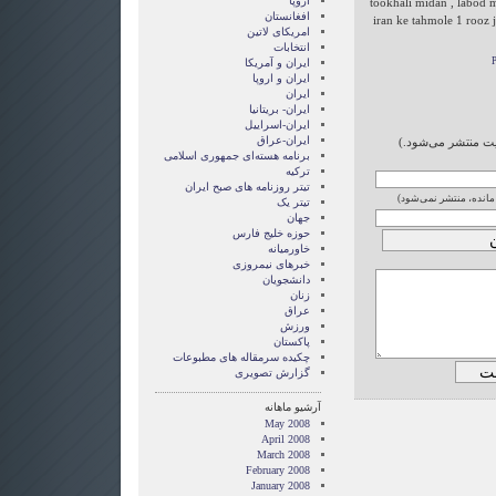
اروپا
tookhali midan , labod 
افغانستان
iran ke tahmole 1 rooz 
امریکای لاتین
انتخابات
ايران و آمريکا
ايران و اروپا
ایران
ایران- بریتانیا
ایران-اسراییل
ایران-عراق
ایت منتشر می‌شود.)
برنامه هسته‌ای جمهوری اسلامی
ترکیه
تیتر روزنامه های صبح ایران
 مانده، منتشر نمی‌شود)
تیتر یک
جهان
حوزه خلیج فارس
خاورمیانه
خبرهای نیمروزی
دانشجویان
زنان
عراق
ورزش
پاکستان
چکیده سرمقاله های مطبوعات
گزارش تصويری
آرشیو ماهانه
May 2008
April 2008
March 2008
February 2008
January 2008