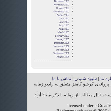
December 2007
November 2007
October 2007
September 2007
August 2007
July 2007
June 2007
May 2007
April 2007
March 2007
February 2007
January 2007
December 2006
November 2006
October 2006
September 2006
August 2006
اره ما
|
شیوه شنیدن
|
تماس با ما
انه‌ی کریتیو کامنز متعلق به رادیو زمانه
. نقل مطالب از زمانه با ذکر ماخذ آزاد
licensed under a Creati