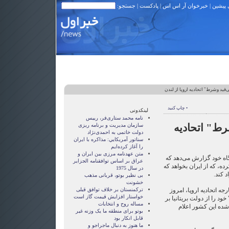
 پیشین
|
خبرخوان آر اس اس
|
پادکست
| جستجو:
قید وشرط" اتحادیه اروپا از لندن
• چاپ کنید
لینکدونی
نامه محمد ستاری‌فر، رییس
رط" اتحادیه
سازمان مدیریت و برنامه ریزی
دولت خاتمی به احمدی‌نژاد
سناتور آمريکايي: مذاکره با ايران
را آغاز کرده‌ايم
متن عهدنامه مرزى بين ايران و
گاه خود گزارش می‌دهد که
عراق بر اساس توافقنامه الجزاير
ده، که از ایران بخواهد که
در سال 1975
د کند.
بی نظیر بوتو، قربانی مذهب
خشونت
جه اتحادیه اروپا، امروز
ترکمنستان بر خلاف توافق قبلی
خواستار افزایش قیمت گاز است
د را از دولت بریتانیا بر
مساله روح و انتخابات
شده این کشور اعلام
بوتو برای منطقه ما یک وزنه غیر
قابل انکار بود
ما هنوز به دنبال ماجراجو و