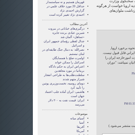
، سخنگوی وزارت
قهرمان هستيم و نه سياستمدار
دیه اروپا خواست از هرگونه
حداقل 20 مورد خلاف علمي در
ازداشت ملوان‌های
گزارش احمدی نژاد
احمدی نژاد تغییر کرده است
آخرین مطالب
درگیری‌های خیابانی در بیروت
شیرین عبادی برنده جایزه
«تساهل» آلمان شد
جدال لفظی رؤسای جمهور ایران
و اسرائیل
حوه برخورد اروپا,
نصرالله: به دنبال جنگ طایفه‌ای در
يراني قابل قبول نيست.
لبنان نیستیم
 امورخارجه ايران را
اولمرت صلح با همسایگان
نيان نميباشد: "دوران
اسرائیل را ممکن خواند
اعتراض ایران به حکم دادگاه
بریتانیا در مورد مجاهدین
سلطنت‌طلب‌ها به طراحی انفجار
شیراز متهم شدند
دومای روسیه، نخست‌وزیری پوتین
را تأیید کرد
هاشمی: ایران آماده جلب اعتماد
جهان است
ایران: قیمت نفت به ۲۰۰ دلار
می‌رسد
موضوعات
آسيای ميانه
آسیا
ایت منتشر می‌شود.)
آفریقا
آمریکا