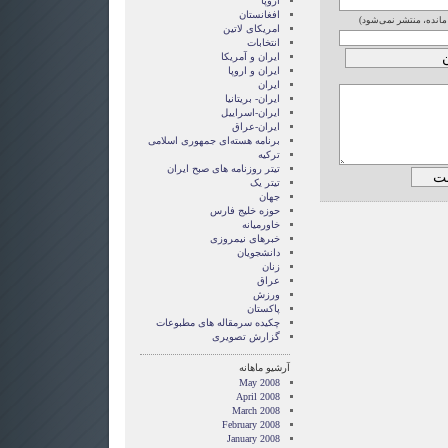
اروپا
افغانستان
 مانده، منتشر نمی‌شود)
امریکای لاتین
انتخابات
ايران و آمريکا
ايران و اروپا
ایران
ایران- بریتانیا
ایران-اسراییل
ایران-عراق
برنامه هسته‌ای جمهوری اسلامی
ترکیه
تیتر روزنامه های صبح ایران
تیتر یک
جهان
حوزه خلیج فارس
خاورمیانه
خبرهای نیمروزی
دانشجویان
زنان
عراق
ورزش
پاکستان
چکیده سرمقاله های مطبوعات
گزارش تصويری
آرشیو ماهانه
May 2008
April 2008
March 2008
February 2008
January 2008