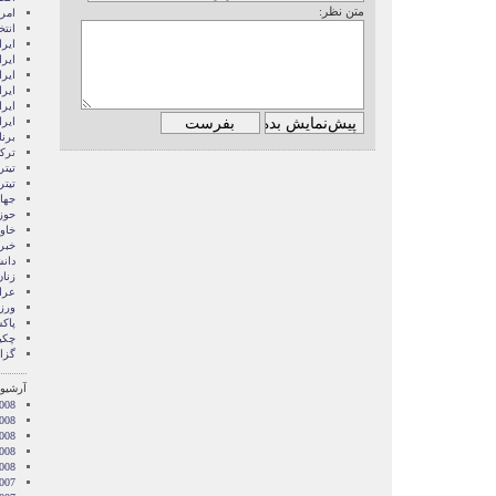
متن نظر:
امری
انتخ
ايرا
ايرا
ایرا
ایرا
ایر
ایر
برن
ترکی
تیتر
تیتر
جها
حوز
خاور
خبر
دان
زنا
عرا
ور
پاک
چکی
گزا
آرشیو 
008
2008
008
2008
2008
007