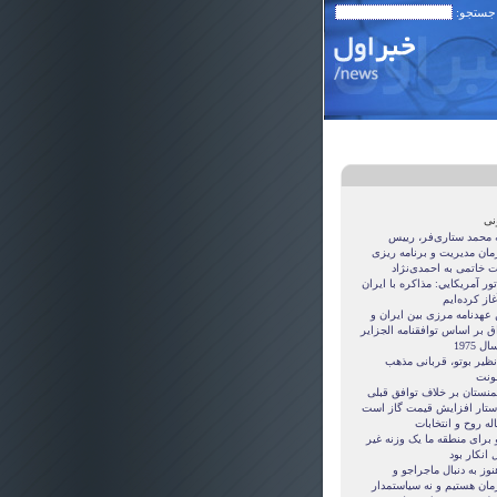
 جستجو:
نی
ه محمد ستاری‌فر، رییس
مان مدیریت و برنامه ریزی
ت خاتمی به احمدی‌نژاد
ور آمريکايي: مذاکره با ايران
غاز کرده‌ايم
 عهدنامه مرزى بين ايران و
ق بر اساس توافقنامه الجزاير
ل 1975
نظیر بوتو، قربانی مذهب
نت
منستان بر خلاف توافق قبلی
ستار افزایش قیمت گاز است
ه روح و انتخابات
 برای منطقه ما یک وزنه غیر
 انکار بود
نوز به دنبال ماجراجو و
مان هستيم و نه سياستمدار