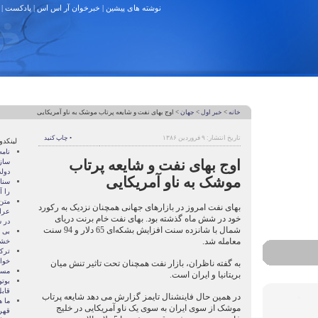
نوشته های پیشین
|
خبرخوان آر اس اس
|
پادکست
|
خانه
>
خبر اول
>
جهان
> اوج بهای نفت و شایعه پرتاب موشک به ناو آمریکایی
تاریخ انتشار: ۹ فروردین ۱۳۸۶
• چاپ کنید
لینکدو
نام
اوج بهای نفت و شایعه پرتاب
ساز
دول
موشک به ناو آمریکایی
سنات
را آ
متن
بهای نفت امروز در بازارهای جهانی همچنان نزدیک به رکورد
عرا
خود در شش ماه گذشته بود. بهای نفت خام برنت دریای
در سا
شمال با شانزده سنت افزایش بشکه‌ای 65 دلار و 94 سنت
بی 
معامله شد.
خشو
ترک
خوا
به گفته ناظران، بازار نفت همچنان تحت تاثیر تنش میان
مسال
بریتانیا و ایران است.
بوتو
قابل
در همین حال فاینشنال تایمز گزارش می دهد شایعه پرتاب
ما ه
موشک از سوی ایران به سوی یک ناو آمریکایی در خلیج
قهر