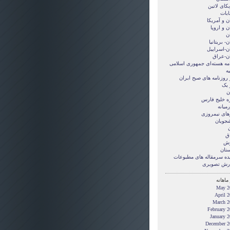
کای لاتین
ابات
ن و آمريکا
ن و اروپا
ن
ن- بریتانیا
ان-اسراییل
ان-عراق
امه هسته‌ای جمهوری اسلامی
ه
 روزنامه های صبح ایران
 یک
ن
ه خلیج فارس
میانه
های نیمروزی
شجویان
ن
ق
زش
ستان
ده سرمقاله های مطبوعات
رش تصويری
ماهانه
May 2
April 
March 2
February 
January 
December 2