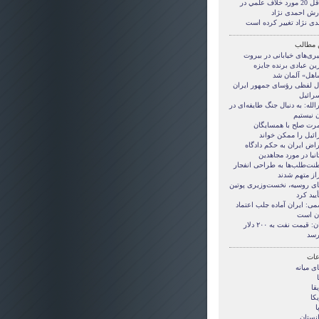
حداقل 20 مورد خلاف علمي در
رش احمدی نژاد
دی نژاد تغییر کرده است
 مطالب
ری‌های خیابانی در بیروت
ین عبادی برنده جایزه
اهل» آلمان شد
ل لفظی رؤسای جمهور ایران
سرائیل
لله: به دنبال جنگ طایفه‌ای در
ن نیستیم
مرت صلح با همسایگان
ائیل را ممکن خواند
راض ایران به حکم دادگاه
انیا در مورد مجاهدین
نت‌طلب‌ها به طراحی انفجار
از متهم شدند
ای روسیه، نخست‌وزیری پوتین
أیید کرد
می: ایران آماده جلب اعتماد
ن است
ایران: قیمت نفت به ۲۰۰ دلار
رسد
ات
ی ميانه
قا
کا
ا
انستان