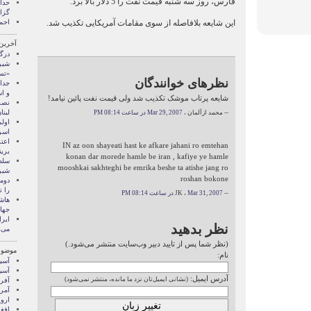
فارس، روز سه شنبه قیمت نفت را 5 دلار بالا برد.
گزا
این شایعه بلافاصله از سوی مقامات آمریکایی تکذیب شد.
احم
آخرین
درگی
شیر
«تس
نظرهای خوانندگان
جدا
و ا
شایعه پرتاب موشک تکذیب شد ولی قیمت نفت پائین نیامد!
نصرا
لبنا
-- محمد ازآلمان ،
Mar 29, 2007 در ساعت 08:14 PM
اول
اسر
اعت
IN az oon shayeati hast ke afkare jahani ro emtehan
بریت
konan dar morede hamle be iran , kafiye ye hamle
سلط
mooshkai sakhteghi be emrika beshe ta atishe jang ro
شیر
roshan bokone
دوم
را ت
-- JK ،
Mar 31, 2007 در ساعت 08:14 PM
هاش
جها
نظر بدهید
می‌
(نظر شما پس از تایید دبیر وب‌سایت منتشر می‌شود.)
موضوع
نام:
آسيا
آسیا
آدرس ایمیل:
(نشانی ایمیل‌تان نزد ما مانده، منتشر نمی‌شود)
آفری
آمری
اروپ
افغ