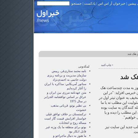
 پیشین
|
خبرخوان آر اس اس
|
پادکست
| جستجو:
ن هک شد
• چاپ کنید
لینکدونی
نامه محمد ستاری‌فر، رییس
هک شد
سازمان مدیریت و برنامه ریزی
دولت خاتمی به احمدی‌نژاد
سناتور آمريکايي: مذاکره با ايران
روز به مدت چندساعت هک
را آغاز کرده‌ايم
 خبرمی ‌افزاید: "در این
متن عهدنامه مرزى بين ايران و
عراق بر اساس توافقنامه الجزاير
یف به عنوان تیتر اول در
در سال 1975
ولیت این مطلب نه با ما
بی نظیر بوتو، قربانی مذهب
ه کنندگان به سایت بوده
خشونت
ین مطلب را دیده و یا
ترکمنستان بر خلاف توافق قبلی
 خواهیم".
خواستار افزایش قیمت گاز است
مساله روح و انتخابات
ب جدید این سایت نیز
بوتو برای منطقه ما یک وزنه غیر
ت.
قابل انکار بود
ما هنوز به دنبال ماجراجو و