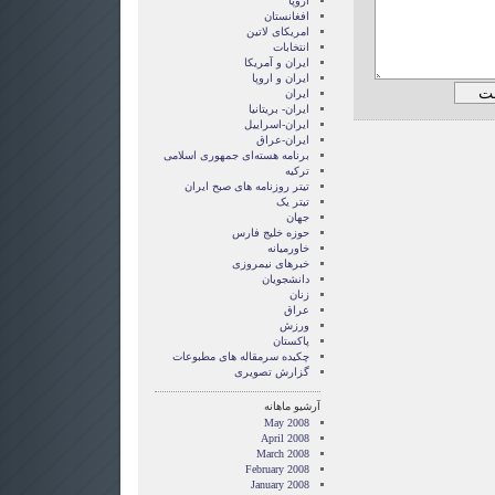
اروپا
افغانستان
امریکای لاتین
انتخابات
ايران و آمريکا
ايران و اروپا
ایران
ایران- بریتانیا
ایران-اسراییل
ایران-عراق
برنامه هسته‌ای جمهوری اسلامی
ترکیه
تیتر روزنامه های صبح ایران
تیتر یک
جهان
حوزه خلیج فارس
خاورمیانه
خبرهای نیمروزی
دانشجویان
زنان
عراق
ورزش
پاکستان
چکیده سرمقاله های مطبوعات
گزارش تصويری
آرشیو ماهانه
May 2008
April 2008
March 2008
February 2008
January 2008