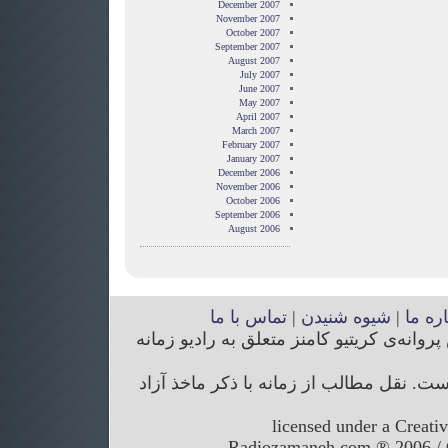
December 2007
November 2007
October 2007
September 2007
August 2007
July 2007
June 2007
May 2007
April 2007
March 2007
February 2007
January 2007
December 2006
November 2006
October 2006
September 2006
August 2006
اره ما
|
شیوه شنیدن
|
تماس با ما
انه‌ی کریتیو کامنز متعلق به رادیو زمانه
. نقل مطالب از زمانه با ذکر ماخذ آزاد
licensed under a Creati