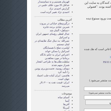
قهرمان هستيم و نه سياستمدار
کنندگان به سایت این
حداقل 20 مورد خلاف علمي در
اشته بودند :"فضولی
گزارش احمدی نژاد
احمدی نژاد تغییر کرده است
علامت ورود ممنوع دیده
آخرین مطالب
درگیری‌های خیابانی در بیروت
شیرین عبادی برنده جایزه
«تساهل» آلمان شد
جدال لفظی رؤسای جمهور ایران
و اسرائیل
نصرالله: به دنبال جنگ طایفه‌ای در
لبنان نیستیم
اولمرت صلح با همسایگان
اعاتي است كه هك شده
اسرائیل را ممکن خواند
اعتراض ایران به حکم دادگاه
h
بریتانیا در مورد مجاهدین
سلطنت‌طلب‌ها به طراحی انفجار
شیراز متهم شدند
دومای روسیه، نخست‌وزیری پوتین
را تأیید کرد
هاشمی: ایران آماده جلب اعتماد
جهان است
ایت منتشر می‌شود.)
ایران: قیمت نفت به ۲۰۰ دلار
می‌رسد
 مانده، منتشر نمی‌شود)
موضوعات
آسيای ميانه
آسیا
آفریقا
آمریکا