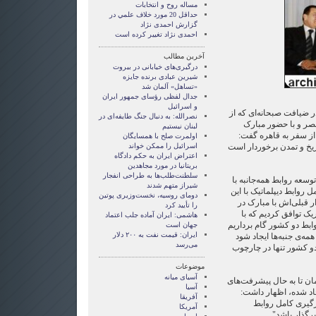
مساله روح و انتخابات
حداقل 20 مورد خلاف علمي در
گزارش احمدی نژاد
احمدی نژاد تغییر کرده است
آخرین مطالب
درگیری‌های خیابانی در بیروت
شیرین عبادی برنده جایزه
«تساهل» آلمان شد
جدال لفظی رؤسای جمهور ایران
و اسرائیل
در ضیافت صبحانه‌ای که از
نصرالله: به دنبال جنگ طایفه‌ای در
ر و با حضور مبارک
لبنان نیستیم
ز سفر به قاهره گفت:
اولمرت صلح با همسایگان
ریخ و تمدن برخوردار است
اسرائیل را ممکن خواند
اعتراض ایران به حکم دادگاه
بریتانیا در مورد مجاهدین
سلطنت‌طلب‌ها به طراحی انفجار
وسعه‌ روابط همه‌جانبه با
شیراز متهم شدند
ل روابط دیپلماتیک با این
دومای روسیه، نخست‌وزیری پوتین
ار قبلی‌اش با مبارک در
را تأیید کرد
یک توافق کردیم که با
هاشمی: ایران آماده جلب اعتماد
ابط دو کشور گام برداریم
جهان است
ایران: قیمت نفت به ۲۰۰ دلار
مه‌ی جنبه‌ها ایجاد شود
می‌رسد
دو کشور تنها در چارچوب
موضوعات
آسيای ميانه
زمان تا به حال پیشرفت‌های
آسیا
جاد شده، اظهار داشت:
آفریقا
سرگیری کامل روابط
آمریکا
یرگذار باشد".