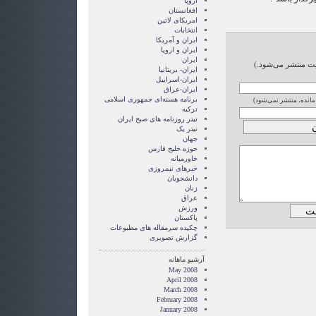
اروپا
افغانستان
امریکای لاتین
انتخابات
ايران و آمريکا
ايران و اروپا
ایران
ایت منتشر می‌شود.)
ایران- بریتانیا
ایران-اسراییل
ایران-عراق
برنامه هسته‌ای جمهوری اسلامی
 مانده، منتشر نمی‌شود)
ترکیه
تیتر روزنامه های صبح ایران
تیتر یک
جهان
حوزه خلیج فارس
خاورمیانه
خبرهای نیمروزی
دانشجویان
زنان
عراق
ورزش
پاکستان
چکیده سرمقاله های مطبوعات
گزارش تصويری
آرشیو ماهانه
May 2008
April 2008
March 2008
February 2008
January 2008