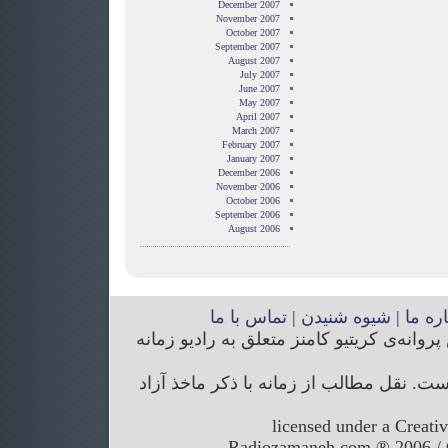
December 2007
November 2007
October 2007
September 2007
August 2007
July 2007
June 2007
May 2007
April 2007
March 2007
February 2007
January 2007
December 2006
November 2006
October 2006
September 2006
August 2006
اره ما
|
شیوه شنیدن
|
تماس با ما
انه‌ی کریتیو کامنز متعلق به رادیو زمانه
. نقل مطالب از زمانه با ذکر ماخذ آزاد
licensed under a Creati