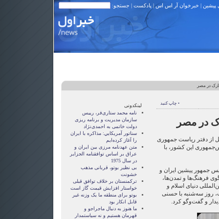
 پیشین
|
خبرخوان آر اس اس
|
پادکست
| جستجو:
ارک در مصر
• چاپ کنید
لینکدونی
نامه محمد ستاری‌فر، رییس
رک در مصر
سازمان مدیریت و برنامه ریزی
دولت خاتمی به احمدی‌نژاد
سناتور آمريکايي: مذاکره با ايران
قل از دفتر ریاست جمهوری
را آغاز کرده‌ايم
‌جمهوری این کشور، با
متن عهدنامه مرزى بين ايران و
عراق بر اساس توافقنامه الجزاير
در سال 1975
بی نظیر بوتو، قربانی مذهب
رییس جمهور پیشین ایران و
خشونت
ی فرهنگ‌ها و تمدن‌ها،
ترکمنستان بر خلاف توافق قبلی
المللی دنیای اسلام و
خواستار افزایش قیمت گاز است
 روز سه‌شنبه با حسنی
بوتو برای منطقه ما یک وزنه غیر
دار و گفت‌وگو کرد.
قابل انکار بود
ما هنوز به دنبال ماجراجو و
قهرمان هستيم و نه سياستمدار