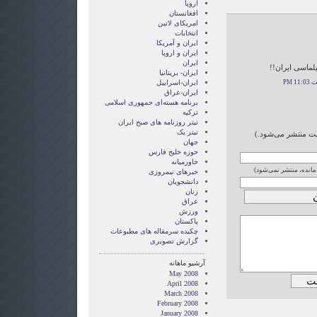
اروپا
افغانستان
امریکای لاتین
انتخابات
ايران و آمريکا
ايران و اروپا
ایران
لماسی ايران!!
ایران- بریتانیا
ایران-اسراییل
ایران-عراق
برنامه هسته‌ای جمهوری اسلامی
ترکیه
تیتر روزنامه های صبح ایران
تیتر یک
ایت منتشر می‌شود.)
جهان
حوزه خلیج فارس
خاورمیانه
 مانده، منتشر نمی‌شود)
خبرهای نیمروزی
دانشجویان
زنان
عراق
ورزش
پاکستان
چکیده سرمقاله های مطبوعات
گزارش تصويری
آرشیو ماهانه
May 2008
April 2008
March 2008
February 2008
January 2008