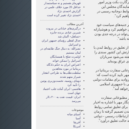
رگارت بکت وزیر امور
قهرمان هستيم و نه سياستمدار
نمايندگان مجلس این
حداقل 20 مورد خلاف علمي در
وابط دوجانبه رسمی در
گزارش احمدی نژاد
احمدی نژاد تغییر کرده است
واهیم کرد".
آخرین مطالب
گر جنبه‌های سیاست خود
درگیری‌های خیابانی در بیروت
 خواهیم کرد و هوشیارانه
شیرین عبادی برنده جایزه
تواند در درجه جدی بودن
«تساهل» آلمان شد
ه باشد".
جدال لفظی رؤسای جمهور ایران
و اسرائیل
از تعليق در روابط لندن با
نصرالله: به دنبال جنگ طایفه‌ای در
ارتش این کشور سندی را
لبنان نیستیم
 گفته می‌شود سربازان
اولمرت صلح با همسایگان
اسرائیل را ممکن خواند
 عراق بوده‌اند.
اعتراض ایران به حکم دادگاه
بریتانیا در مورد مجاهدین
اتی سفارت بریتانیا در
سلطنت‌طلب‌ها به طراحی انفجار
مهر تایید کرده است که:
شیراز متهم شدند
روادید برای مقامات دولتی
دومای روسیه، نخست‌وزیری پوتین
تی با جمهوری اسلامی
را تأیید کرد
خواهد آمد".
هاشمی: ایران آماده جلب اعتماد
جهان است
ایران: قیمت نفت به ۲۰۰ دلار
تر مطبوعاتی سفارت
می‌رسد
گار مهر با اشاره به اخبار
برای تعلیق تمامی روابط
موضوعات
ندن تصمیم گرفته تا زمان
آسيای ميانه
یدارها و ارتباطات رسمی - دولتی
آسیا
ه حالت تعلیق درآورد".
آفریقا
آمریکا