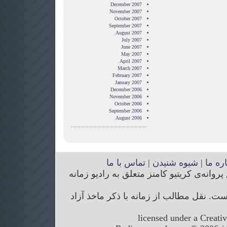
December 2007
November 2007
October 2007
September 2007
August 2007
July 2007
June 2007
May 2007
April 2007
March 2007
February 2007
January 2007
December 2006
November 2006
October 2006
September 2006
August 2006
اره ما
|
شیوه شنیدن
|
تماس با ما
انه‌ی کریتیو کامنز متعلق به رادیو زمانه
. نقل مطالب از زمانه با ذکر ماخذ آزاد
licensed under a Creati