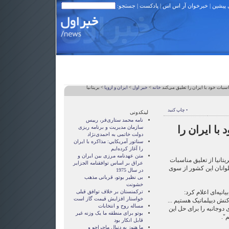
 پیشین
|
خبرخوان آر اس اس
|
پادکست
| جستجو:
ناسبات خود با ایران را تعلیق می‌کند
خانه
>
خبر اول
>
ايران و اروپا
> بریتانیا
• چاپ کنید
لینکدونی
نامه محمد ستاری‌فر، رییس
 با ایران را
سازمان مدیریت و برنامه ریزی
دولت خاتمی به احمدی‌نژاد
سناتور آمريکايي: مذاکره با ايران
را آغاز کرده‌ايم
متن عهدنامه مرزى بين ايران و
تانیا از تعلیق مناسبات
عراق بر اساس توافقنامه الجزاير
لوانان این کشور از سوی
در سال 1975
بی نظیر بوتو، قربانی مذهب
خشونت
یانیه‌ای اعلام کرد:
ترکمنستان بر خلاف توافق قبلی
خواستار افزایش قیمت گاز است
 کنش دیپلماتیک هستیم ...
مساله روح و انتخابات
ی دوجانبه را برای حل این
بوتو برای منطقه ما یک وزنه غیر
م".
قابل انکار بود
ما هنوز به دنبال ماجراجو و