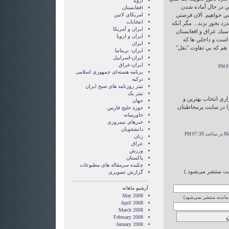
اروپا
شي در حال آماده شدن
افغانستان
ي خواهيم. الان فرصتي
امریکای لاتین
انتخابات
د بخور بزند... مگر آنكه
ايران و آمريکا
 سبك عراق و افغانستان
ايران و اروپا
 است و داخلي ها كه
ایران
م كه بي تفاوت "نقل"
ایران- بریتانیا
ایران-اسراییل
ایران-عراق
برنامه هسته‌ای جمهوری اسلامی
ترکیه
تیتر روزنامه های صبح ایران
تیتر یک
ي انتخاب بهترين و
جهان
 در سايت پرمخاطبتان
حوزه خلیج فارس
خاورمیانه
خبرهای نیمروزی
دانشجویان
07 PM
زنان
عراق
ورزش
پاکستان
چکیده سرمقاله های مطبوعات
ایت منتشر می‌شود.)
گزارش تصويری
آرشیو ماهانه
May 2008
 مانده، منتشر نمی‌شود)
April 2008
March 2008
February 2008
January 2008