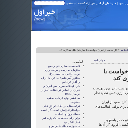
 پیشین
|
خبرخوان آر اس اس
|
پادکست
| جستجو:
اسلامی
> کاخ سفید از ایران خواست با سازمان ملل همکاری کند
• چاپ کنید
لینکدونی
نامه محمد ستاری‌فر، رییس
 خواست با
سازمان مدیریت و برنامه ریزی
دولت خاتمی به احمدی‌نژاد
ی کند
سناتور آمريکايي: مذاکره با ايران
را آغاز کرده‌ايم
متن عهدنامه مرزى بين ايران و
واست تا در مورد تهدید به
عراق بر اساس توافقنامه الجزاير
ی انرژی اتمی تجدید نظر
در سال 1975
بی نظیر بوتو، قربانی مذهب
کاخ سفید از ایران
خشونت
ترکمنستان بر خلاف توافق قبلی
ی برای توقف فعالیت‌های
خواستار افزایش قیمت گاز است
مساله روح و انتخابات
بوتو برای منطقه ما یک وزنه غیر
و که در پاسخ به
قابل انکار بود
، افزود: "از آن‌ها
ما هنوز به دنبال ماجراجو و