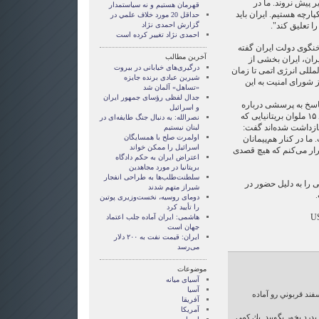
 پیش نروند. ما در
قهرمان هستيم و نه سياستمدار
پارچه هستیم. ایران باید
حداقل 20 مورد خلاف علمي در
ا تعلیق کند".
گزارش احمدی نژاد
احمدی نژاد تغییر کرده است
خنگوی دولت ایران گفته
آخرین مطالب
ران، ایران بخشی از
درگیری‌های خیابانی در بیروت
لمللی انرژی اتمی تا زمان
شیرین عبادی برنده جایزه
 شورای امنیت به این
«تساهل» آلمان شد
جدال لفظی رؤسای جمهور ایران
سخ به پرسشی درباره
و اسرائیل
کمشکش ایران و بریتانیا در مورد ۱۵ ملوان بریتانیایی که
نصرالله: به دنبال جنگ طایفه‌ای در
بازداشت شده‌اند گفت:
لبنان نیستیم
اولمرت صلح با همسایگان
ا در کنار هم‌پیمانان
اسرائیل را ممکن خواند
رار می‌کنم که هیچ قصدی
اعتراض ایران به حکم دادگاه
بریتانیا در مورد مجاهدین
سلطنت‌طلب‌ها به طراحی انفجار
یی را به دلیل حضور در
شیراز متهم شدند
.
دومای روسیه، نخست‌وزیری پوتین
را تأیید کرد
US
هاشمی: ایران آماده جلب اعتماد
جهان است
ایران: قیمت نفت به ۲۰۰ دلار
می‌رسد
موضوعات
آسيای ميانه
آسیا
فند قربوني رو آماده
آفریقا
آمریکا
به يك خبر بدرد بخور بگوييد. يك كمي