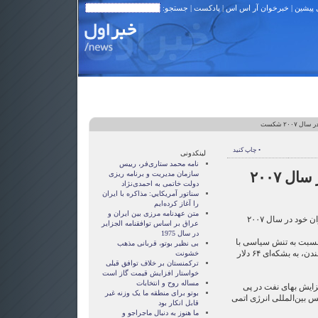
 پیشین
|
خبرخوان آر اس اس
|
پادکست
| جستجو:
۲۰۰۷ شکست
• چاپ کنید
لینکدونی
نامه محمد ستاری‌فر، رییس
رکورد بهای نفت در سال ۲۰۰۷
سازمان مدیریت و برنامه ریزی
دولت خاتمی به احمدی‌نژاد
سناتور آمريکايي: مذاکره با ايران
را آغاز کرده‌ايم
متن عهدنامه مرزى بين ايران و
قیمت جهانی نفت به بالاترین میزان خود در سال ۲۰۰۷
عراق بر اساس توافقنامه الجزاير
در سال 1975
 نسبت به تنش سیاسی با
بی نظیر بوتو، قربانی مذهب
ایران، بهای نفت روز دوشنبه در لندن، به بشکه‌ای ۶۴ دلار
خشونت
ترکمنستان بر خلاف توافق قبلی
خواستار افزایش قیمت گاز است
مساله روح و انتخابات
زایش بهای نفت در پی
بوتو برای منطقه ما یک وزنه غیر
س بین‌المللی انرژی اتمی
قابل انکار بود
ما هنوز به دنبال ماجراجو و