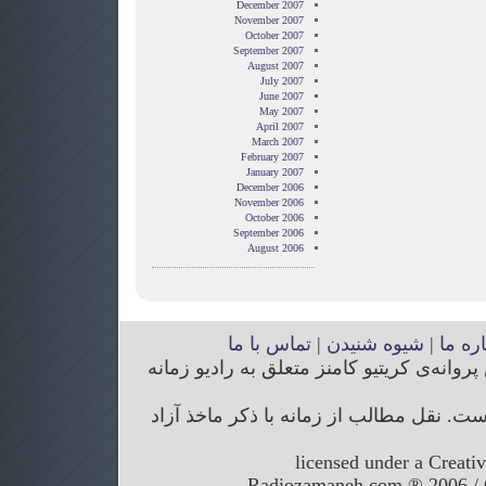
December 2007
November 2007
October 2007
September 2007
August 2007
July 2007
June 2007
May 2007
April 2007
March 2007
February 2007
January 2007
December 2006
November 2006
October 2006
September 2006
August 2006
اره ما
|
شیوه شنیدن
|
تماس با ما
انه‌ی کریتیو کامنز متعلق به رادیو زمانه
. نقل مطالب از زمانه با ذکر ماخذ آزاد
licensed under a Creati