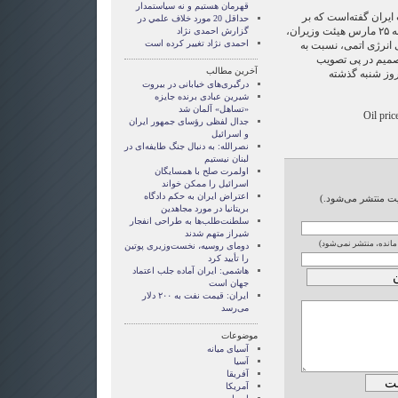
قهرمان هستيم و نه سياستمدار
ایران گفته‌است که بر
حداقل 20 مورد خلاف علمي در
اساس تصمیم اجلاس روز یک‌شنبه ۲۵ مارس هیئت وزیران،
گزارش احمدی نژاد
احمدی نژاد تغییر کرده است
ی انرژی اتمی، نسبت به
صمیم در پی تصویب
آخرین مطالب
ت در روز شنبه گذشته
درگیری‌های خیابانی در بیروت
شیرین عبادی برنده جایزه
«تساهل» آلمان شد
Oil pric
جدال لفظی رؤسای جمهور ایران
و اسرائیل
نصرالله: به دنبال جنگ طایفه‌ای در
لبنان نیستیم
اولمرت صلح با همسایگان
اسرائیل را ممکن خواند
اعتراض ایران به حکم دادگاه
ایت منتشر می‌شود.)
بریتانیا در مورد مجاهدین
سلطنت‌طلب‌ها به طراحی انفجار
شیراز متهم شدند
 مانده، منتشر نمی‌شود)
دومای روسیه، نخست‌وزیری پوتین
را تأیید کرد
هاشمی: ایران آماده جلب اعتماد
جهان است
ایران: قیمت نفت به ۲۰۰ دلار
می‌رسد
موضوعات
آسيای ميانه
آسیا
آفریقا
آمریکا