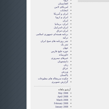
اروپا
افغانستان
امریکای لاتین
انتخابات
ايران و آمريکا
ايران و اروپا
ایران
ایران- بریتانیا
ایران-اسراییل
ایران-عراق
برنامه هسته‌ای جمهوری اسلامی
ترکیه
تیتر روزنامه های صبح ایران
تیتر یک
جهان
حوزه خلیج فارس
خاورمیانه
خبرهای نیمروزی
دانشجویان
زنان
عراق
ورزش
پاکستان
چکیده سرمقاله های مطبوعات
گزارش تصويری
آرشیو ماهانه
May 2008
April 2008
March 2008
February 2008
January 2008