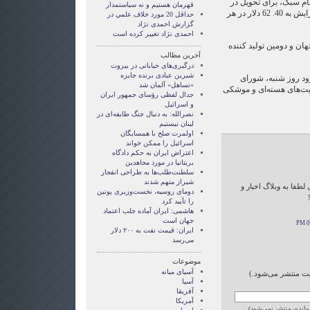
خام سبک، برای تحویل در
قهرمان هستيم و نه سياستمدار
ماه مه، با هشتاد وشش سنت افزایش به 40. 62 دلار در هر
حداقل 20 مورد خلاف علمي در
گزارش احمدی نژاد
احمدی نژاد تغییر کرده است
هان و دومین تولید کننده
آخرین مطالب
درگیری‌های خیابانی در بیروت
شیرین عبادی برنده جایزه
ود روز شنبه، شورای
«تساهل» آلمان شد
لیت‌‌های هسته‌ای و موشکی
جدال لفظی رؤسای جمهور ایران
و اسرائیل
نصرالله: به دنبال جنگ طایفه‌ای در
لبنان نیستیم
اولمرت صلح با همسایگان
اسرائیل را ممکن خواند
اعتراض ایران به حکم دادگاه
بریتانیا در مورد مجاهدین
سلطنت‌طلب‌ها به طراحی انفجار
شیراز متهم شدند
طفا به وبلاگ اخبار و
دومای روسیه، نخست‌وزیری پوتین
را تأیید کرد
هاشمی: ایران آماده جلب اعتماد
جهان است
ایران: قیمت نفت به ۲۰۰ دلار
می‌رسد
موضوعات
آسيای ميانه
ایت منتشر می‌شود.)
آسیا
آفریقا
آمریکا
 مانده، منتشر نمی‌شود)