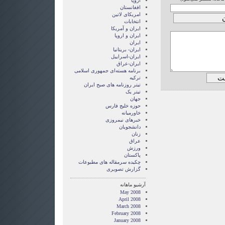
اروپا
افغانستان
امریکای لاتین
انتخابات
ايران و آمريکا
ايران و اروپا
ایران
ایران- بریتانیا
ایران-اسراییل
ایران-عراق
برنامه هسته‌ای جمهوری اسلامی
ترکیه
تیتر روزنامه های صبح ایران
تیتر یک
جهان
حوزه خلیج فارس
خاورمیانه
خبرهای نیمروزی
دانشجویان
زنان
عراق
ورزش
پاکستان
چکیده سرمقاله های مطبوعات
گزارش تصويری
آرشیو ماهانه
May 2008
April 2008
March 2008
February 2008
January 2008