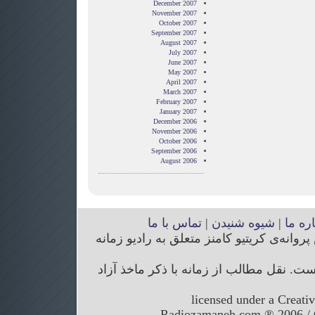
December 2007
November 2007
October 2007
September 2007
August 2007
July 2007
June 2007
May 2007
April 2007
March 2007
February 2007
January 2007
December 2006
November 2006
October 2006
September 2006
August 2006
اره ما
|
شیوه شنیدن
|
تماس با ما
انه‌ی کریتیو کامنز متعلق به رادیو زمانه
. نقل مطالب از زمانه با ذکر ماخذ آزاد
licensed under a Creati