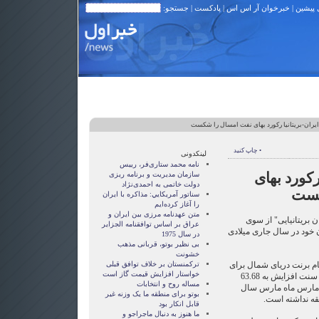
 پیشین
|
خبرخوان آر اس اس
|
پادکست
| جستجو:
یران-بریتانیا رکورد بهای نفت امسال را شکست
• چاپ کنید
لینکدونی
نامه محمد ستاری‌فر، رییس
رکورد بهای
سازمان مدیریت و برنامه ریزی
دولت خاتمی به احمدی‌نژاد
کست
سناتور آمريکايي: مذاکره با ايران
را آغاز کرده‌ايم
متن عهدنامه مرزى بين ايران و
ن بریتانیایی" از سوی
عراق بر اساس توافقنامه الجزاير
ان خود در سال جاری میلادی
در سال 1975
بی نظیر بوتو، قربانی مذهب
خشونت
م برنت دریای شمال برای
ترکمنستان بر خلاف توافق قبلی
خواستار افزایش قیمت گاز است
تحویل در ماه مه، با یک دلار هفده سنت افزایش به 63.68
مساله روح و انتخابات
م مارس ماه مارس سال
بوتو برای منطقه ما یک وزنه غیر
قابل انکار بود
ما هنوز به دنبال ماجراجو و