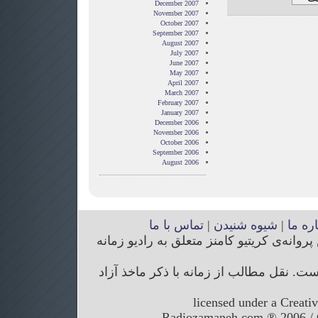
December 2007
November 2007
October 2007
September 2007
August 2007
July 2007
June 2007
May 2007
April 2007
March 2007
February 2007
January 2007
December 2006
November 2006
October 2006
September 2006
August 2006
اره ما
|
شیوه شنیدن
|
تماس با ما
انه‌ی کریتیو کامنز متعلق به رادیو زمانه
. نقل مطالب از زمانه با ذکر ماخذ آزاد
licensed under a Creati