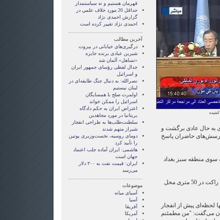
قهرمان هستيم و نه سياستمدار
حداقل 20 مورد خلاف علمي در
گزارش احمدی نژاد
احمدی نژاد تغییر کرده است
آخرین مطالب
درگیری‌های خیابانی در بیروت
شیرین عبادی برنده جایزه
«تساهل» آلمان شد
جدال لفظی رؤسای جمهور ایران
و اسرائیل
نصرالله: به دنبال جنگ طایفه‌ای در
لبنان نیستیم
اولمرت صلح با همسایگان
اسرائیل را ممکن خواند
اعتراض ایران به حکم دادگاه
 کشیده
بریتانیا در مورد مجاهدین
سلطنت‌طلب‌ها به طراحی انفجار
ی به حال عادی برگشت و
شیراز متهم شدند
 پرسش‌های حاضران پاسخ
دومای روسیه، نخست‌وزیری پوتین
را تأیید کرد
هاشمی: ایران آماده جلب اعتماد
جهان است
ه سوی منطقه سبز بغداد
ایران: قیمت نفت به ۲۰۰ دلار
می‌رسد
شبکه الجزیره گزارش داد که این راکت در 50 متری محل
موضوعات
آسيای ميانه
آسیا
 لحظه‌ای پیش از انفجار
آفریقا
ان می‌گفت: "من مطمئنم
آمریکا