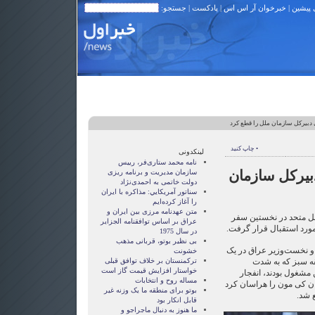
 پیشین
|
خبرخوان آر اس اس
|
پادکست
| جستجو:
دبیرکل سازمان ملل را قطع کرد
• چاپ کنید
لینکدونی
نامه محمد ستاری‌فر، رییس
بیرکل سازمان
سازمان مدیریت و برنامه ریزی
دولت خاتمی به احمدی‌نژاد
سناتور آمريکايي: مذاکره با ايران
را آغاز کرده‌ايم
متن عهدنامه مرزى بين ايران و
لل متحد در نخستین سفر
عراق بر اساس توافقنامه الجزاير
 مورد استقبال قرار گرفت.
در سال 1975
بی نظیر بوتو، قربانی مذهب
و نخست‌وزیر عراق در یک
خشونت
 سبز که به شدت
ترکمنستان بر خلاف توافق قبلی
خواستار افزایش قیمت گاز است
شغول بودند، انفجار
مساله روح و انتخابات
ان کی مون را هراسان کرد
بوتو برای منطقه ما یک وزنه غیر
 شد.
قابل انکار بود
ما هنوز به دنبال ماجراجو و