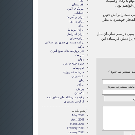
وام با رفاه و امنیت
اروپا
افغانستان
خواهیم بود".
امریکای لاتین
انتخابات
امی سخنرانی‌اش چنین
ايران و آمريکا
انفجار خونسرد به نظر
ايران و اروپا
ایران
ایران- بریتانیا
وت سال 2003 انفجار بمبی در مقر سازمان ملل
ایران-اسراییل
و وی‌یرا دملو، فرستاده این
ایران-عراق
برنامه هسته‌ای جمهوری اسلامی
ترکیه
تیتر روزنامه های صبح ایران
تیتر یک
جهان
حوزه خلیج فارس
خاورمیانه
ایت منتشر می‌شود.)
خبرهای نیمروزی
دانشجویان
زنان
عراق
 مانده، منتشر نمی‌شود)
ورزش
پاکستان
چکیده سرمقاله های مطبوعات
گزارش تصويری
آرشیو ماهانه
May 2008
April 2008
March 2008
February 2008
January 2008