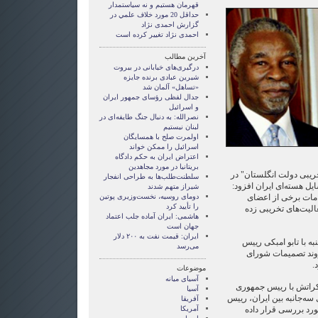
قهرمان هستيم و نه سياستمدار
حداقل 20 مورد خلاف علمي در
گزارش احمدی نژاد
احمدی نژاد تغییر کرده است
آخرین مطالب
درگیری‌های خیابانی در بیروت
شیرین عبادی برنده جایزه
«تساهل» آلمان شد
جدال لفظی رؤسای جمهور ایران
و اسرائیل
نصرالله: به دنبال جنگ طایفه‌ای در
لبنان نیستیم
اولمرت صلح با همسایگان
اسرائیل را ممکن خواند
اعتراض ایران به حکم دادگاه
بریتانیا در مورد مجاهدین
ریبی دولت انگلستان" در
سلطنت‌طلب‌ها به طراحی انفجار
ل هسته‌ای ایران افزود:
شیراز متهم شدند
دومای روسیه، نخست‌وزیری پوتین
امات برخی از اعضای
را تأیید کرد
لیت‌های تخریبی زده
هاشمی: ایران آماده جلب اعتماد
جهان است
ایران: قیمت نفت به ۲۰۰ دلار
ه با تابو امبکی رییس
می‌رسد
روند تصمیمات شورای
.
موضوعات
آسيای ميانه
اکراتش با رییس جمهوری
آسیا
سه‌جانبه بین ایران، رییس
آفریقا
آمریکا
نمایندگان گروه ۱+ ۵ را مورد بررسی قرار داده