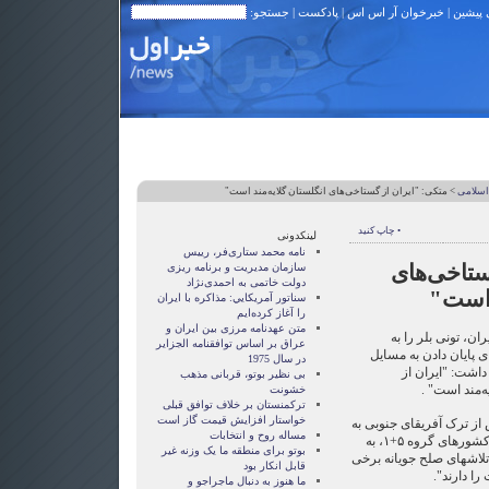
 پیشین
|
خبرخوان آر اس اس
|
پادکست
| جستجو:
اسلامی
> متکی: "ایران از گستاخی‌های انگلستان گلایه‌مند است"
• چاپ کنید
لینکدونی
نامه محمد ستاری‌فر، رییس
ستاخی‌های
سازمان مدیریت و برنامه ریزی
دولت خاتمی به احمدی‌نژاد
د است"
سناتور آمريکايي: مذاکره با ايران
را آغاز کرده‌ايم
متن عهدنامه مرزى بين ايران و
ن، تونی بلر را به
عراق بر اساس توافقنامه الجزاير
 پایان دادن به مسایل
در سال 1975
داشت: "ایران از
بی نظیر بوتو، قربانی مذهب
‌مند است" .
خشونت
ترکمنستان بر خلاف توافق قبلی
خواستار افزایش قیمت گاز است
ز ترک آفریقای جنوبی به
مساله روح و انتخابات
خبرگزاری ایرنا گفت: "متاسفانه کشورهای گروه ‪ ،۱+۵‬به
بوتو برای منطقه ما یک وزنه غیر
لاشهای صلح جویانه برخی
قابل انکار بود
ا دارند".
ما هنوز به دنبال ماجراجو و