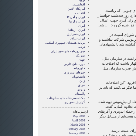
اروپا
افغانستان
امریکای لاتین
ی جنوبی، که ریاست
انتخابات
دارد روز سه‌شنبه خواستار
ايران و آمريکا
برای تعویق رای گیری جهت اعمال
ايران و اروپا
ده گروه 5 + 1 شد.
ایران
ایران- بریتانیا
ایران-اسراییل
م شورای امنیت در
ایران-عراق
یش‌نویس شرکت نداشتند و
برنامه هسته‌ای جمهوری اسلامی
 گذاشته شد تا پشنهادهای
ترکیه
تیتر روزنامه های صبح ایران
تیتر یک
رانسه در سازمان ملل،
جهان
ظهار داشت که اصلاحات
حوزه خلیج فارس
 شش قدرت سازمان ملل
خاورمیانه
خبرهای نیمروزی
دانشجویان
زنان
افزود: "این اصلاحات
عراق
 فکر می‌کنیم که باید بر
ورزش
پاکستان
چکیده سرمقاله های مطبوعات
اد از پیش‌نویس تهیه شده
گزارش تصويری
 بعلاوه آلمان، گفت:
 جمله اندونزی و آفریقای
آرشیو ماهانه
هسته‌ای از مسایل دیگر
May 2008
April 2008
March 2008
February 2008
 تصویب شورای امنیت برسد،
January 2008
مه هسته‌ای و موشک‌های