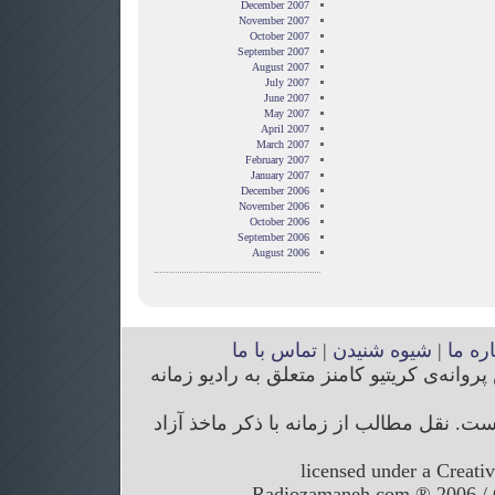
December 2007
November 2007
October 2007
September 2007
August 2007
July 2007
June 2007
May 2007
April 2007
March 2007
February 2007
January 2007
December 2006
November 2006
October 2006
September 2006
August 2006
اره ما
|
شیوه شنیدن
|
تماس با ما
انه‌ی کریتیو کامنز متعلق به رادیو زمانه
. نقل مطالب از زمانه با ذکر ماخذ آزاد
licensed under a Creati