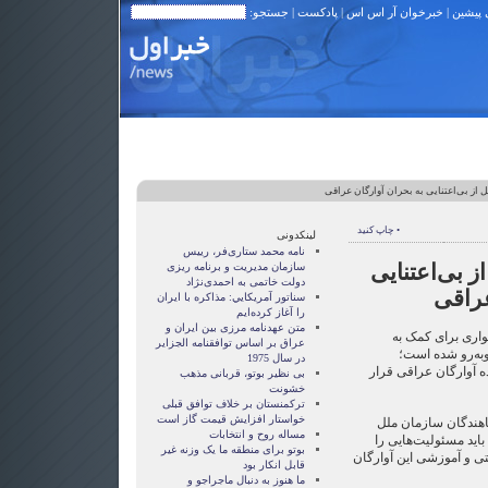
 پیشین
|
خبرخوان آر اس اس
|
پادکست
| جستجو:
 از بی‌اعتنایی به بحران آوارگان عراقی
• چاپ کنید
لینکدونی
نامه محمد ستاری‌فر، رییس
ز بی‌اعتنایی
سازمان مدیریت و برنامه ریزی
دولت خاتمی به احمدی‌نژاد
عراقی
سناتور آمريکايي: مذاکره با ايران
را آغاز کرده‌ايم
متن عهدنامه مرزى بين ايران و
اری برای کمک به
عراق بر اساس توافقنامه الجزاير
به‌رو شده است؛
در سال 1975
 آوارگان عراقی قرار
بی نظیر بوتو، قربانی مذهب
خشونت
ترکمنستان بر خلاف توافق قبلی
خواستار افزایش قیمت گاز است
هندگان سازمان ملل
مساله روح و انتخابات
اید مسئولیت‌هایی را
بوتو برای منطقه ما یک وزنه غیر
تی و آموزشی این آوارگان
قابل انکار بود
ما هنوز به دنبال ماجراجو و