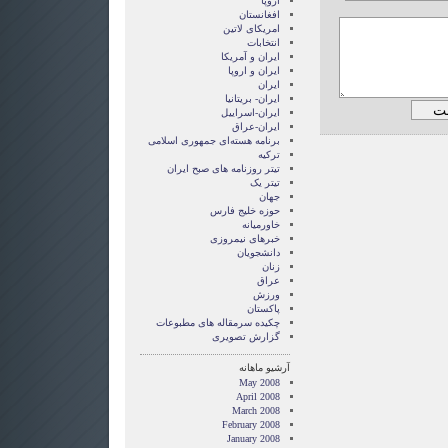
اروپا
افغانستان
امریکای لاتین
انتخابات
ايران و آمريکا
ايران و اروپا
ایران
ایران- بریتانیا
ایران-اسراییل
ایران-عراق
برنامه هسته‌ای جمهوری اسلامی
ترکیه
تیتر روزنامه های صبح ایران
تیتر یک
جهان
حوزه خلیج فارس
خاورمیانه
خبرهای نیمروزی
دانشجویان
زنان
عراق
ورزش
پاکستان
چکیده سرمقاله های مطبوعات
گزارش تصويری
آرشیو ماهانه
May 2008
April 2008
March 2008
February 2008
January 2008