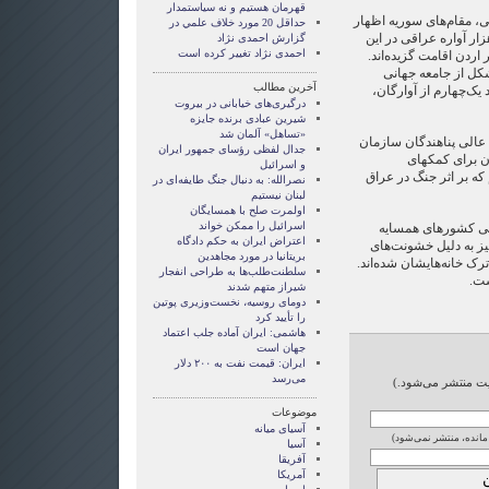
قهرمان هستيم و نه سياستمدار
 مقام‌های سوریه اظهار
حداقل 20 مورد خلاف علمي در
ته‌اند حدود یک میلیون و 200 هزار آواره عراقی در این
گزارش احمدی نژاد
احمدی نژاد تغییر کرده است
زار آواره در اردن اقامت گزیده‌اند.
کل از جامعه جهانی
آخرین مطالب
ک‌چهارم از آوارگان،
درگیری‌های خیابانی در بیروت
شیرین عبادی برنده جایزه
«تساهل» آلمان شد
عالی پناهندگان سازمان
جدال لفظی رؤسای جمهور ایران
ن برای کمکهای
و اسرائیل
که بر اثر جنگ در عراق
نصرالله: به دنبال جنگ طایفه‌ای در
لبنان نیستیم
اولمرت صلح با همسایگان
اسرائیل را ممکن خواند
اهی کشورهای همسایه
اعتراض ایران به حکم دادگاه
نیز به دلیل خشونت‌های
بریتانیا در مورد مجاهدین
ترک خانه‌هایشان شده‌اند.
سلطنت‌طلب‌ها به طراحی انفجار
ست.
شیراز متهم شدند
دومای روسیه، نخست‌وزیری پوتین
را تأیید کرد
هاشمی: ایران آماده جلب اعتماد
جهان است
ایران: قیمت نفت به ۲۰۰ دلار
می‌رسد
ایت منتشر می‌شود.)
موضوعات
آسيای ميانه
 مانده، منتشر نمی‌شود)
آسیا
آفریقا
آمریکا