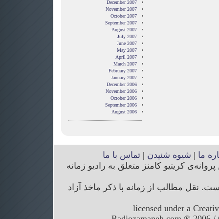
December 2007
November 2007
October 2007
September 2007
August 2007
July 2007
June 2007
May 2007
April 2007
March 2007
February 2007
January 2007
December 2006
November 2006
October 2006
September 2006
August 2006
اره ما
|
شیوه شنیدن
|
تماس با ما
انه‌ی کریتیو کامنز متعلق به رادیو زمانه
. نقل مطالب از زمانه با ذکر ماخذ آزاد
licensed under a Creati