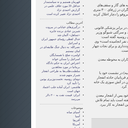
قهرمان هستيم و نه سياستمدار
سه های گاز و سقف‌های
حداقل 20 مورد خلاف علمي در
فروریخته‌ شده کوشش‌های امدادگران در ژرفای ۳۰۰ متری
گزارش احمدی نژاد
روفو را دچار اخلال کرده
احمدی نژاد تغییر کرده است
آخرین مطالب
درگیری‌های خیابانی در بیروت
ر برابر پزشکی قانونی
شیرین عبادی برنده جایزه
د و سرگئی شیوگو وزیر
«تساهل» آلمان شد
ن روسیه گفته است:
جدال لفظی رؤسای جمهور ایران
ک نفر انجامیده است» وی
و اسرائیل
وددداری و برای نجات چهار
نصرالله: به دنبال جنگ طایفه‌ای در
 است.
لبنان نیستیم
اولمرت صلح با همسایگان
نگاران به محوطه معدن
اسرائیل را ممکن خواند
اعتراض ایران به حکم دادگاه
بریتانیا در مورد مجاهدین
سلطنت‌طلب‌ها به طراحی انفجار
یه) در نشست خود با
شیراز متهم شدند
قربانیان حادثه انفجار
دومای روسیه، نخست‌وزیری پوتین
ن و همچنین کشته شدن ۶۲ تن در آتش سوزی یک خانه
را تأیید کرد
کرد.
هاشمی: ایران آماده جلب اعتماد
جهان است
ود پس از انفجار معدن
ایران: قیمت نفت به ۲۰۰ دلار
می‌رسد
ه است باید تمام تلاش
 انفجار به کار ببرد.
موضوعات
آسيای ميانه
آسیا
آفریقا
آمریکا