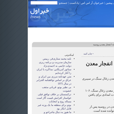
 پیشین
|
خبرخوان آر اس اس
|
پادکست
| جستجو:
• چاپ کنید
لینکدونی
نامه محمد ستاری‌فر، رییس
ه انفجار معدن
سازمان مدیریت و برنامه ریزی
دولت خاتمی به احمدی‌نژاد
سناتور آمريکايي: مذاکره با ايران
را آغاز کرده‌ايم
متن عهدنامه مرزى بين ايران و
ز معدن زغال سنگ در سیبری
عراق بر اساس توافقنامه الجزاير
در سال 1975
بی نظیر بوتو، قربانی مذهب
به گزارش رویترز حادثه انفجار در معدن زغال سنگ، ۱۰۶
خشونت
 امدادی برای یافتن
ترکمنستان بر خلاف توافق قبلی
خواستار افزایش قیمت گاز است
مساله روح و انتخابات
بوتو برای منطقه ما یک وزنه غیر
عدن‌ در روسیه پس از
قابل انکار بود
وانده شده است.
ما هنوز به دنبال ماجراجو و