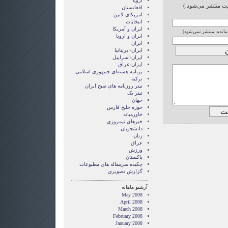
اروپا
ایت منتشر می‌شود.)
افغانستان
امریکای لاتین
انتخابات
ايران و آمريکا
 مانده، منتشر نمی‌شود)
ايران و اروپا
ایران
ایران- بریتانیا
ایران-اسراییل
ایران-عراق
برنامه هسته‌ای جمهوری اسلامی
ترکیه
تیتر روزنامه های صبح ایران
تیتر یک
جهان
حوزه خلیج فارس
خاورمیانه
خبرهای نیمروزی
دانشجویان
زنان
عراق
ورزش
پاکستان
چکیده سرمقاله های مطبوعات
گزارش تصويری
آرشیو ماهانه
May 2008
April 2008
March 2008
February 2008
January 2008