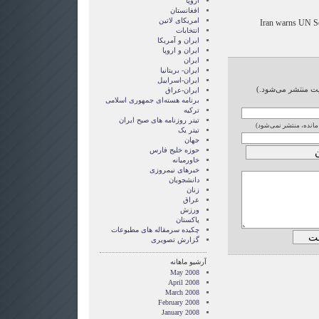
اروپا
افغانستان
امریکای لاتین
Iran warns UN Se
انتخابات
ايران و آمريکا
ايران و اروپا
ایران
ایران- بریتانیا
ایران-اسراییل
ایت منتشر می‌شود.)
ایران-عراق
برنامه هسته‌ای جمهوری اسلامی
ترکیه
تیتر روزنامه های صبح ایران
 مانده، منتشر نمی‌شود)
تیتر یک
جهان
حوزه خلیج فارس
خاورمیانه
خبرهای نیمروزی
دانشجویان
زنان
عراق
ورزش
پاکستان
چکیده سرمقاله های مطبوعات
گزارش تصويری
آرشیو ماهانه
May 2008
April 2008
March 2008
February 2008
January 2008