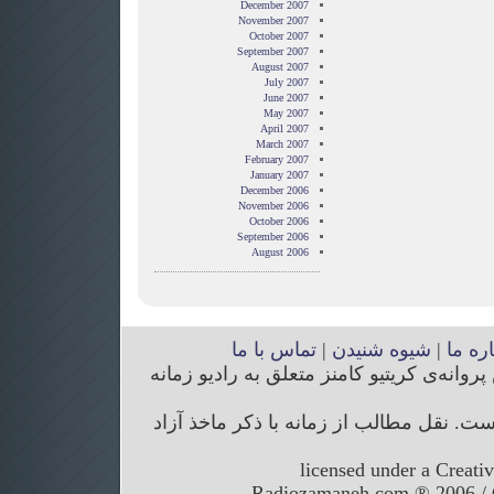
December 2007
November 2007
October 2007
September 2007
August 2007
July 2007
June 2007
May 2007
April 2007
March 2007
February 2007
January 2007
December 2006
November 2006
October 2006
September 2006
August 2006
اره ما
|
شیوه شنیدن
|
تماس با ما
انه‌ی کریتیو کامنز متعلق به رادیو زمانه
. نقل مطالب از زمانه با ذکر ماخذ آزاد
licensed under a Creati