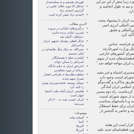
رد زیرا پیش از این نیز این
قهرمان هستيم و نه سياستمدار
 و نیم به طول انجامید و
حداقل 20 مورد خلاف علمي در
گزارش احمدی نژاد
ارد.
احمدی نژاد تغییر کرده است
ت ایران با پیشنهاد مجدد
آخرین مطالب
ین المللی انرژی اتمی
درگیری‌های خیابانی در بیروت
ن‌المللی و تعلیق
شیرین عبادی برنده جایزه
کید کرد.
«تساهل» آلمان شد
جدال لفظی رؤسای جمهور ایران
ی فرانسه، عباس
و اسرائیل
لل وزارت امورخارجه
نصرالله: به دنبال جنگ طایفه‌ای در
ا سفرای کشورهای خارجی
لبنان نیستیم
اولمرت صلح با همسایگان
طعنامه‌های جدید از سوی
اسرائیل را ممکن خواند
 ایران مواجه خواهد شد."
اعتراض ایران به حکم دادگاه
بریتانیا در مورد مجاهدین
سیری اشتباه و غیر مفید
سلطنت‌طلب‌ها به طراحی انفجار
 شورای امنیت وجود دارد
شیراز متهم شدند
طریق مذاکره و گفت‌وگو
دومای روسیه، نخست‌وزیری پوتین
اسلامی ایران آمادگی
را تأیید کرد
م کرده‌است. راه دوم مسیر
هاشمی: ایران آماده جلب اعتماد
جهان است
ید از سوی شورای امنیت
ایران: قیمت نفت به ۲۰۰ دلار
شد و با پاسخهای متناسب
می‌رسد
ایران برای حفظ استقلال
خته و حاضر به گذشتن از
موضوعات
آسيای ميانه
آسیا
قرار است این هفته
آفریقا
د قطعنامه‌ای جدید علیه
آمریکا