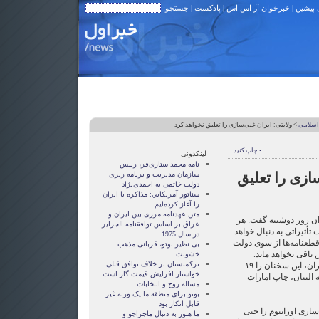
 پیشین
|
خبرخوان آر اس اس
|
پادکست
| جستجو:
اسلامی
> ولایتی: ایران غنی‌سازی را تعلیق نخواهد کرد
• چاپ کنید
لینکدونی
نامه محمد ستاری‌فر، رییس
سازی را تعلیق
سازمان مدیریت و برنامه ریزی
دولت خاتمی به احمدی‌نژاد
سناتور آمريکايي: مذاکره با ايران
را آغاز کرده‌ايم
متن عهدنامه مرزى بين ايران و
ران روز دوشنبه گفت: هر
عراق بر اساس توافقنامه الجزاير
تأثیراتی به دنبال خواهد
در سال 1975
 قطعنامه‌ها از سوی دولت
بی نظیر بوتو، قربانی مذهب
باقی نخواهد ماند.
خشونت
ترکمنستان بر خلاف توافق قبلی
ولایتی، وزیر امور خارجه‌ اسبق ایران، این سخنان را ۱۹
خواستار افزایش قیمت گاز است
 البیان، چاپ امارات
مساله روح و انتخابات
بوتو برای منطقه ما یک وزنه غیر
قابل انکار بود
سازی اورانیوم را حتی
ما هنوز به دنبال ماجراجو و