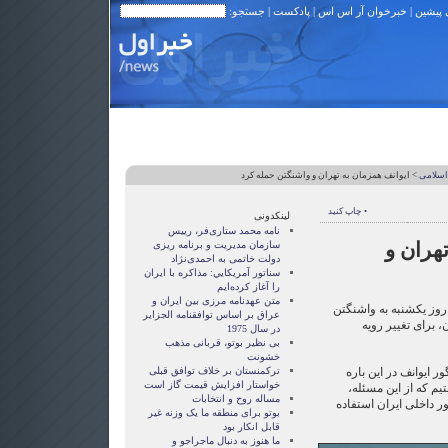
 پیشین
|
خبرخوان آر اس اس
|
پادکست
| جستجو:
اسلامی
> ایوانف همزمان به تهران و واشنگتن حمله کرد
• چاپ کنید
لینکدونی
نامه محمد ستاری‌فر، رییس
هران و
سازمان مدیریت و برنامه ریزی
دولت خاتمی به احمدی‌نژاد
سناتور آمريکايي: مذاکره با ايران
را آغاز کرده‌ايم
متن عهدنامه مرزى بين ايران و
وز یکشنبه به واشنگتن
عراق بر اساس توافقنامه الجزاير
، برای تغییر رویه
در سال 1975
بی نظیر بوتو، قربانی مذهب
خشونت
 ایوانف در این باره
ترکمنستان بر خلاف توافق قبلی
خواستار افزایش قیمت گاز است
م که از این مسئله،
مساله روح و انتخابات
ر داخلی ایران استفاده
بوتو برای منطقه ما یک وزنه غیر
قابل انکار بود
ما هنوز به دنبال ماجراجو و