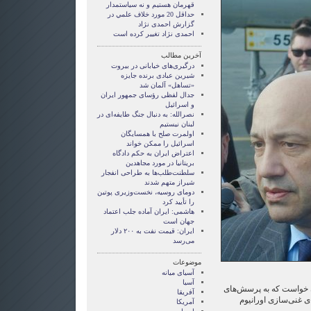
قهرمان هستيم و نه سياستمدار
حداقل 20 مورد خلاف علمي در
گزارش احمدی نژاد
احمدی نژاد تغییر کرده است
آخرین مطالب
درگیری‌های خیابانی در بیروت
شیرین عبادی برنده جایزه
«تساهل» آلمان شد
جدال لفظی رؤسای جمهور ایران
و اسرائیل
نصرالله: به دنبال جنگ طایفه‌ای در
لبنان نیستیم
اولمرت صلح با همسایگان
اسرائیل را ممکن خواند
اعتراض ایران به حکم دادگاه
بریتانیا در مورد مجاهدین
سلطنت‌طلب‌ها به طراحی انفجار
شیراز متهم شدند
دومای روسیه، نخست‌وزیری پوتین
را تأیید کرد
هاشمی: ایران آماده جلب اعتماد
جهان است
ایران: قیمت نفت به ۲۰۰ دلار
می‌رسد
موضوعات
آسيای ميانه
آسیا
ان خواست که به پرسش‌های
آفریقا
ی غنی‌سازی اورانیوم
آمریکا