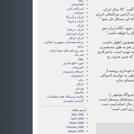
اروپا
افغانستان
امریکای لاتین
رییس‌ شورای امنیت ملی روسیه گفت: "18 سال ایران
انتخابات
ت آژانس بین‌المللی انرژی
ايران و آمريکا
 که این مسائل حل شود".
ايران و اروپا
ایران
 شود، آنگاه ایران حق
ایران- بریتانیا
ای را خواهد داشت".
ایران-اسراییل
ایران-عراق
همچنین اظهار داشت:
برنامه هسته‌ای جمهوری اسلامی
ترکیه
می هم به طور مستقیم و
تیتر روزنامه های صبح ایران
ه تهدید است. ما هرکاری
تیتر یک
 که چنین چیزی رخ
جهان
حوزه خلیج فارس
خاورمیانه
ه خودداری روسیه از
خبرهای نیمروزی
بطی به خواسته احتمالی
دانشجویان
ته‌ای ندارد.
زنان
عراق
ورزش
پاکستان
یروگاه بوشهر را
چکیده سرمقاله های مطبوعات
ین مسئله‌ای مستقل است،
گزارش تصويری
در حال انجام است تحت
نرژی اتمی است".
آرشیو ماهانه
May 2008
April 2008
March 2008
February 2008
January 2008