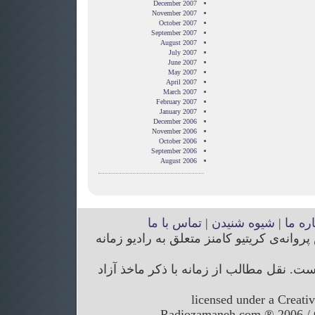
December 2007
November 2007
October 2007
September 2007
August 2007
July 2007
June 2007
May 2007
April 2007
March 2007
February 2007
January 2007
December 2006
November 2006
October 2006
September 2006
August 2006
اره ما
|
شیوه شنیدن
|
تماس با ما
انه‌ی کریتیو کامنز متعلق به رادیو زمانه
. نقل مطالب از زمانه با ذکر ماخذ آزاد
licensed under a Creati