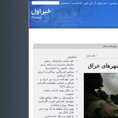
 پیشین
|
خبرخوان آر اس اس
|
پادکست
| جستجو:
 شهرهای عراق
• چاپ کنید
لینکدونی
نامه محمد ستاری‌فر، رییس
شهرهای عراق
سازمان مدیریت و برنامه ریزی
دولت خاتمی به احمدی‌نژاد
سناتور آمريکايي: مذاکره با ايران
را آغاز کرده‌ايم
متن عهدنامه مرزى بين ايران و
عراق بر اساس توافقنامه الجزاير
در سال 1975
بی نظیر بوتو، قربانی مذهب
خشونت
ترکمنستان بر خلاف توافق قبلی
خواستار افزایش قیمت گاز است
مساله روح و انتخابات
بوتو برای منطقه ما یک وزنه غیر
قابل انکار بود
ما هنوز به دنبال ماجراجو و