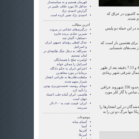
قهرمان هستيم و نه سياستمدار
حداقل 20 مورد خلاف علمي در
گزارش احمدی نژاد
نفجار سه کامیون در عراق که
احمدی نژاد تغییر کرده است
م شدند.
آخرین مطالب
در این حمله دو پلیس
درگیری‌های خیابانی در بیروت
شیرین عبادی برنده جایزه
«تساهل» آلمان شد
 برای هفتمین بار است که
جدال لفظی رؤسای جمهور ایران
و اسرائیل
رشیان عراقی در سال 2007 از بمب‌های شیمیایی
نصرالله: به دنبال جنگ طایفه‌ای در
لبنان نیستیم
اولمرت صلح با همسایگان
اسرائیل را ممکن خواند
برپایه این گزارش، در ساعت 4:11 و 7:13 دقیقه بعد از ظهر
اعتراض ایران به حکم دادگاه
ر شمال شرقی شهر رمادی
بریتانیا در مورد مجاهدین
سلطنت‌طلب‌ها به طراحی انفجار
شیراز متهم شدند
دومای روسیه، نخست‌وزیری پوتین
به گفته یک مقام ارتش آمریکا "درحدود 350 شهروند عراقی
را تأیید کرد
 تماس با گاز کلر مورد
هاشمی: ایران آماده جلب اعتماد
جهان است
ایران: قیمت نفت به ۲۰۰ دلار
شدگان در این انفجارها را
می‌رسد
ا تنها مرگ دو تن را به
موضوعات
آسيای ميانه
آسیا
آفریقا
آمریکا