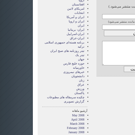
اروپا
افغانستان
ایت منتشر می‌شود.)
امریکای لاتین
انتخابات
ايران و آمريکا
ايران و اروپا
 مانده، منتشر نمی‌شود)
ایران
ایران- بریتانیا
ایران-اسراییل
ایران-عراق
برنامه هسته‌ای جمهوری اسلامی
ترکیه
تیتر روزنامه های صبح ایران
تیتر یک
جهان
حوزه خلیج فارس
خاورمیانه
خبرهای نیمروزی
دانشجویان
زنان
عراق
ورزش
پاکستان
چکیده سرمقاله های مطبوعات
گزارش تصويری
آرشیو ماهانه
May 2008
April 2008
March 2008
February 2008
January 2008