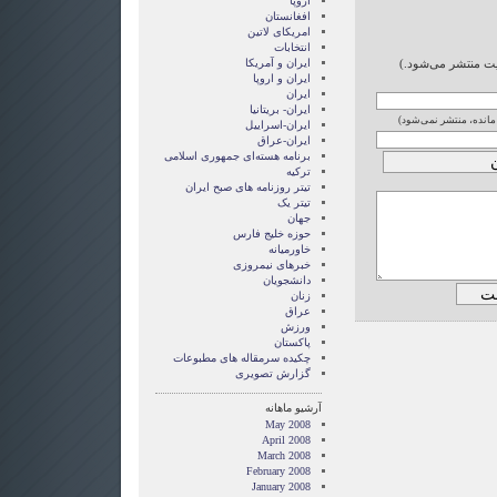
اروپا
افغانستان
امریکای لاتین
انتخابات
ایت منتشر می‌شود.)
ايران و آمريکا
ايران و اروپا
ایران
ایران- بریتانیا
 مانده، منتشر نمی‌شود)
ایران-اسراییل
ایران-عراق
برنامه هسته‌ای جمهوری اسلامی
ترکیه
تیتر روزنامه های صبح ایران
تیتر یک
جهان
حوزه خلیج فارس
خاورمیانه
خبرهای نیمروزی
دانشجویان
زنان
عراق
ورزش
پاکستان
چکیده سرمقاله های مطبوعات
گزارش تصويری
آرشیو ماهانه
May 2008
April 2008
March 2008
February 2008
January 2008