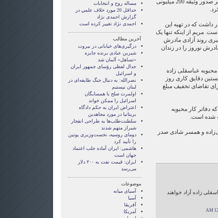
مریم خبرهای منتشر شده مبنی بر صدور وثیقه 200 میلیونی
مساله روح و انتخابات
رد.
حداقل 20 مورد خلاف علمي در
گزارش احمدی نژاد
 داشت که در تهیه این
احمدی نژاد تغییر کرده است
ت. مریم از اینکه تنها یک
آخرین مطالب
یری روند آزادی مادرش
درگیری‌های خیابانی در بیروت
مادرش نوروز را در زندان
شیرین عبادی برنده جایزه
«تساهل» آلمان شد
جدال لفظی رؤسای جمهور ایران
محبوبه عباسقلی زاده
و اسرائیل
ستین دقایق کاری روز
نصرالله: به دنبال جنگ طایفه‌ای در
رای تقاضای تخفیف مبلغ
لبنان نیستیم
اولمرت صلح با همسایگان
اسرائیل را ممکن خواند
اعتراض ایران به حکم دادگاه
 دفاتر کار محبوبه
بریتانیا در مورد مجاهدین
پ شده است.
سلطنت‌طلب‌ها به طراحی انفجار
شیراز متهم شدند
ی‌زاده و همسر شادی صدر
دومای روسیه، نخست‌وزیری پوتین
را تأیید کرد
هاشمی: ایران آماده جلب اعتماد
جهان است
ایران: قیمت نفت به ۲۰۰ دلار
می‌رسد
موضوعات
آسيای ميانه
سقلی زاده آزاد خواهند
آسیا
آفریقا
آمریکا