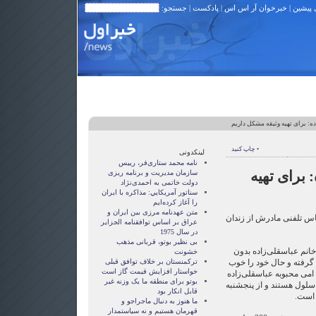
 پیشین
|
خبرخوان آر اس اس
|
پادکست
| جستجو:
ه: برای تهیه وثیقه مشکل داریم
• چاپ کنید
لینکدونی
نامه محمد ستاری‌فر، رییس
 برای تهیه
سازمان مدیریت و برنامه ریزی
دولت خاتمی به احمدی‌نژاد
سناتور آمريکايي: مذاکره با ايران
را آغاز کرده‌ايم
متن عهدنامه مرزى بين ايران و
اس تلفنی مادرش از زندان
عراق بر اساس توافقنامه الجزاير
در سال 1975
بی نظیر بوتو، قربانی مذهب
خانم عباسقلی‌زاده بدون
خشونت
 گرفته و حال خود را خوب
ترکمنستان بر خلاف توافق قبلی
خواستار افزایش قیمت گاز است
امی محبوبه عباسقلی‌زاده
بوتو برای منطقه ما یک وزنه غیر
سلول هستند و از پنجشنبه
قابل انکار بود
ه است.
ما هنوز به دنبال ماجراجو و
قهرمان هستيم و نه سياستمدار