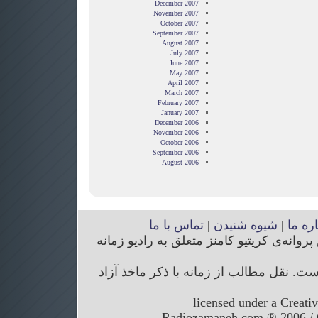
December 2007
November 2007
October 2007
September 2007
August 2007
July 2007
June 2007
May 2007
April 2007
March 2007
February 2007
January 2007
December 2006
November 2006
October 2006
September 2006
August 2006
اره ما
|
شیوه شنیدن
|
تماس با ما
انه‌ی کریتیو کامنز متعلق به رادیو زمانه
. نقل مطالب از زمانه با ذکر ماخذ آزاد
licensed under a Creati