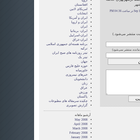
اروپا
شهر
افغانستان
امریکای لاتین
عت 04:36 PM
انتخابات
ايران و آمريکا
ايران و اروپا
ایران
ایران- بریتانیا
ایت منتشر می‌شود.)
ایران-اسراییل
ایران-عراق
برنامه هسته‌ای جمهوری اسلامی
ترکیه
 مانده، منتشر نمی‌شود)
تیتر روزنامه های صبح ایران
تیتر یک
جهان
حوزه خلیج فارس
خاورمیانه
خبرهای نیمروزی
دانشجویان
زنان
عراق
ورزش
پاکستان
چکیده سرمقاله های مطبوعات
گزارش تصويری
آرشیو ماهانه
May 2008
April 2008
March 2008
February 2008
January 2008