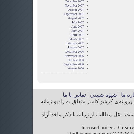
December 2007
November 2007
October 2007
September 2007
August 2007
July 2007
June 2007
May 2007
April 2007
March 2007
February 2007
January 2007
December 2006
November 2006
October 2006
September 2006
August 2006
اره ما
|
شیوه شنیدن
|
تماس با ما
انه‌ی کریتیو کامنز متعلق به رادیو زمانه
. نقل مطالب از زمانه با ذکر ماخذ آزاد
licensed under a Creati