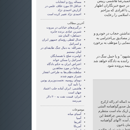
 حمیدرضا هاشمی رییس
مساله روح و انتخابات
 در جمع خبرنگاران اظهار
حداقل 20 مورد خلاف علمي در
 با افرادی که مزاحم
گزارش احمدی نژاد
احمدی نژاد تغییر کرده است
 اسلامی را رعایت
آخرین مطالب
درگیری‌های خیابانی در بیروت
شیرین عبادی برنده جایزه
 نداشتن حجاب در خودرو و
«تساهل» آلمان شد
از مصادیق بی‌احترامی به
جدال لفظی رؤسای جمهور ایران
نمایی را موظف به برخورد
و اسرائیل
نصرالله: به دنبال جنگ طایفه‌ای در
لبنان نیستیم
شهود" و یا حمل سگ در
اولمرت صلح با همسایگان
اسرائیل را ممکن خواند
نده به دادگاه خواهد شد
اعتراض ایران به حکم دادگاه
مه پرونده شود.
بریتانیا در مورد مجاهدین
سلطنت‌طلب‌ها به طراحی انفجار
شیراز متهم شدند
دومای روسیه، نخست‌وزیری پوتین
را تأیید کرد
هاشمی: ایران آماده جلب اعتماد
جهان است
ایران: قیمت نفت به ۲۰۰ دلار
می‌رسد
اینجانب ساکن اسلامشهر گواهینامه 5ساله ام راکه ازکرج
ل صدورگواهینامه المثنی
موضوعات
 ازیک ماه است منتظرم
آسيای ميانه
نی بیایدپس چرافقط این
آسیا
مده ؟آنهای گواهینامه
آفریقا
ان باخون
آمریکا
 فقط درشهرتهران خلاصه