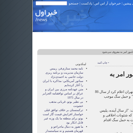
 پیشین
|
خبرخوان آر اس اس
|
پادکست
| جستجو:
امور امر به معروف می‌شود
• چاپ کنید
لینکدونی
نامه محمد ستاری‌فر، رییس
ر امر به
سازمان مدیریت و برنامه ریزی
دولت خاتمی به احمدی‌نژاد
سناتور آمريکايي: مذاکره با ايران
را آغاز کرده‌ايم
متن عهدنامه مرزى بين ايران و
رییس پلیس راهنمایی و رانندگی تهران اعلام کرد از سال 86
عراق بر اساس توافقنامه الجزاير
قی" و حمل سگ موجب
در سال 1975
بی نظیر بوتو، قربانی مذهب
خشونت
 "از سال آینده، پلیس
ترکمنستان بر خلاف توافق قبلی
خواستار افزایش قیمت گاز است
ا که شئونات اخلاقی و
بوتو برای منطقه ما یک وزنه غیر
بت به حمل سگ اقدام
قابل انکار بود
.
ما هنوز به دنبال ماجراجو و
قهرمان هستيم و نه سياستمدار