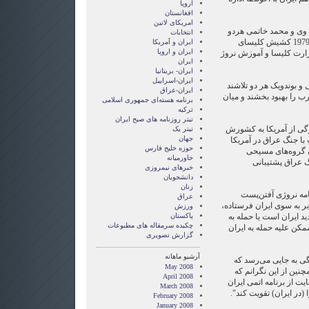
اروپا
افغانستان
امریکای لاتین
 وی و محمد خاتمی هردو
انتخابات
در قدرت بودند. بوندویک در سال 1979 کشیش کلیسای
ايران و آمريکا
ايران و اروپا
ارت کلیسا و آموزش نروژ
ایران
ایران- بریتانیا
ایران-اسراییل
و بوندویک هر دو تلاشند
ایران-عراق
ب را بهبود بخشند و میان
برنامه هسته‌ای جمهوری اسلامی
ترکیه
تیتر روزنامه های صبح ایران
زگی از آمریکا به کشورش
تیتر یک
جهان
 با جنگ عراق در آمریکا
حوزه خلیج فارس
ن گروه‌های مسیحی
خاورمیانه
گ عراق پشتیبانی
خبرهای نیمروزی
دانشجویان
زنان
امه نروژی آفتن‌پست
عراق
ابر به سوی ایران فرستاده،
ورزش
دید ایران است یا حمله به
پاکستان
چکیده سرمقاله های مطبوعات
مکن علیه حمله به ایران
گزارش تصويری
آرشیو ماهانه
گی به جایی می‌رسد که
May 2008
چنین از این نگرانم که
April 2008
یت از برنامه اتمی ایران
March 2008
(در ایران) تقویت کند".
February 2008
January 2008