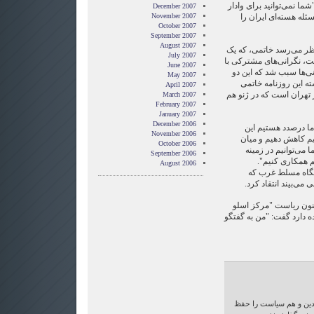
ا نمی‌‌توانید برای وادار
December 2007
له هسته‌ای ایران را
November 2007
October 2007
September 2007
August 2007
 نظر می‌رسد خاتمی، که یک
July 2007
ست، نگرانی‌های مشترکی با
June 2007
نی‌ها سبب شد که این دو
May 2007
شته این روزنامه خاتمی
April 2007
تهران است که در ژنو هم
March 2007
February 2007
January 2007
December 2006
ما درصدد هستیم این
November 2006
م کاهش دهیم و میان
October 2006
 می‌توانیم در زمینه
September 2006
م همکاری کنیم".
August 2006
 نگاه مسلط غرب که
می‌بیند انتقاد کرد.
نون ریاست "مرکز اسلو
 دارد گفت: "من به گفتگو
 دین و هم سیاست را حفظ