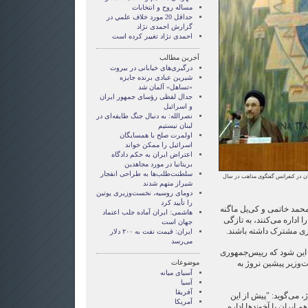
مساله روح و انتخابات
حداقل 20 مورد خلاف علمي در
گزارش احمدی نژاد
احمدی نژاد تغییر کرده است
آخرین مطالب
درگیری‌های خیابانی در بیروت
شیرین عبادی برنده جایزه
«تساهل» آلمان شد
جدال لفظی رؤسای جمهور ایران
و اسرائیل
نصرالله: به دنبال جنگ طایفه‌ای در
لبنان نیستیم
اولمرت صلح با همسایگان
اسرائیل را ممکن خواند
اعتراض ایران به حکم دادگاه
بریتانیا در مورد مجاهدین
سلطنت‌طلب‌ها به طراحی انفجار
ان در کنفرانس گفتگوی مذاهب در سال
شیراز متهم شدند
دومای روسیه، نخست‌وزیری پوتین
را تأیید کرد
محمد خاتمی و کی‌یل ماگنه
هاشمی: ایران آماده جلب اعتماد
 اداره می‌کنند، به تازگی
جهان است
اری مشترک داشته باشند.
ایران: قیمت نفت به ۲۰۰ دلار
می‌رسد
 این شود که رییس‌جمهوری
‌وزیر پیشین نروژ به
موضوعات
آسيای ميانه
آسیا
آفریقا
 می‌گوید: "پیش از این
آمریکا
ایران با آخوندها اداره