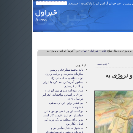
 پیشین
|
خبرخوان آر اس اس
|
پادکست
| جستجو:
ی و نروژی به دنبال صلح
خانه
>
خبر اول
>
جهان
> دو "آخوند" ایرانی و نروژی به
• چاپ کنید
لینکدونی
نامه محمد ستاری‌فر، رییس
و نروژی به
سازمان مدیریت و برنامه ریزی
دولت خاتمی به احمدی‌نژاد
سناتور آمريکايي: مذاکره با ايران
را آغاز کرده‌ايم
متن عهدنامه مرزى بين ايران و
عراق بر اساس توافقنامه الجزاير
در سال 1975
بی نظیر بوتو، قربانی مذهب
خشونت
ترکمنستان بر خلاف توافق قبلی
خواستار افزایش قیمت گاز است
بوتو برای منطقه ما یک وزنه غیر
قابل انکار بود
ما هنوز به دنبال ماجراجو و
قهرمان هستيم و نه سياستمدار