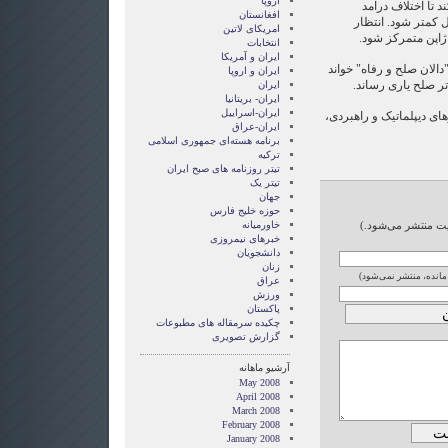
اروپا
 تا اختلاف درآمد
افغانستان
 کمتر شود. انتظار
امریکای لاتین
 ژاپن متمرکز شود.
انتخابات
ايران و آمريکا
دالان صلح و رفاه" خواند
ايران و اروپا
تر صلح یاری رساند.
ایران
ایران- بریتانیا
ایران-اسراییل
ی دیپلماتیک و راهبردی،
ایران-عراق
برنامه هسته‌ای جمهوری اسلامی
ترکیه
تیتر روزنامه های صبح ایران
تیتر یک
جهان
حوزه خلیج فارس
ایت منتشر می‌شود.)
خاورمیانه
خبرهای نیمروزی
دانشجویان
زنان
 مانده، منتشر نمی‌شود)
عراق
ورزش
پاکستان
چکیده سرمقاله های مطبوعات
گزارش تصويری
آرشیو ماهانه
May 2008
April 2008
March 2008
February 2008
January 2008