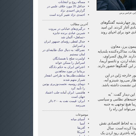
مساله روح و انتخابات
حداقل 20 مورد خلاف علمي در
گزارش احمدی نژاد
ژاپن. فرانس پرس
احمدی نژاد تغییر کرده است
روز چهارشنبه گفتگوهای
آخرین مطالب
دی آغاز کردند. این امید
درگیری‌های خیابانی در بیروت
دی خود برای احیای روند
شیرین عبادی برنده جایزه
«تساهل» آلمان شد
جدال لفظی رؤسای جمهور ایران
و اسرائیل
مون پرز، معاون
نصرالله: به دنبال جنگ طایفه‌ای در
ت، مذاکره‌کننده بلندپایه
لبنان نیستیم
ارند. فاروق کسراوی،
اولمرت صلح با همسایگان
شاه اردن، و تاتسو آریما،
اسرائیل را ممکن خواند
در این گفتگوها حضور دارند.
اعتراض ایران به حکم دادگاه
بریتانیا در مورد مجاهدین
ور خارجه ژاپن در این
سلطنت‌طلب‌ها به طراحی انفجار
ار می‌رود شینزو آبه،
شیراز متهم شدند
دومای روسیه، نخست‌وزیری پوتین
 این نشست داشته باشد.
را تأیید کرد
هاشمی: ایران آماده جلب اعتماد
ین دیدار گفت: "به
جهان است
 جنبه‌های نظامی و سیاسی
ایران: قیمت نفت به ۲۰۰ دلار
یبا هیچ توجهی به جنبه
می‌رسد
ی‌تواند این راه را
موضوعات
آسيای ميانه
، به لحاظ اقتصادی نقش
آسیا
پیدا کرده است. سال
آفریقا
آمریکا
انه باختری رود اردن یک