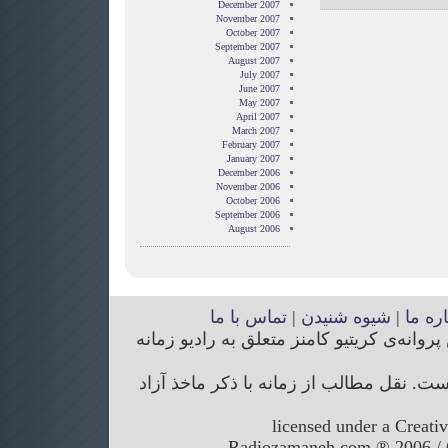
December 2007
November 2007
October 2007
September 2007
August 2007
July 2007
June 2007
May 2007
April 2007
March 2007
February 2007
January 2007
December 2006
November 2006
October 2006
September 2006
August 2006
اره ما
|
شیوه شنیدن
|
تماس با ما
انه‌ی کریتیو کامنز متعلق به رادیو زمانه
. نقل مطالب از زمانه با ذکر ماخذ آزاد
licensed under a Creati