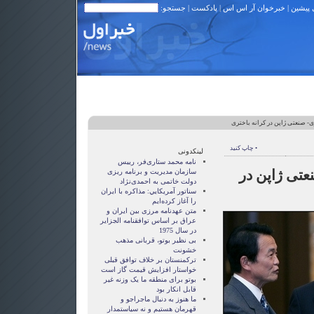
 پیشین
|
خبرخوان آر اس اس
|
پادکست
| جستجو:
- صنعتی ژاپن در کرانه باختری
• چاپ کنید
لینکدونی
نامه محمد ستاری‌فر، رییس
تی ژاپن در
سازمان مدیریت و برنامه ریزی
دولت خاتمی به احمدی‌نژاد
سناتور آمريکايي: مذاکره با ايران
را آغاز کرده‌ايم
متن عهدنامه مرزى بين ايران و
عراق بر اساس توافقنامه الجزاير
در سال 1975
بی نظیر بوتو، قربانی مذهب
خشونت
ترکمنستان بر خلاف توافق قبلی
خواستار افزایش قیمت گاز است
بوتو برای منطقه ما یک وزنه غیر
قابل انکار بود
ما هنوز به دنبال ماجراجو و
قهرمان هستيم و نه سياستمدار