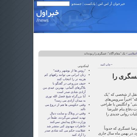
خبرخوان آر اس اس
|
پادکست
| جستجو:
اسلامی
> یک "مقام آگاه": عسگری را ربوده‌اند
• چاپ کنید
لینکدونی
"روس ها از بوشهر رفتند"
عسگری را
زنان ايرانی می توانند راههای کم
هزينه تر را انتخاب کنند
حنیف مزروعی در گفتگو با
بلاگرهای آلمانی: بهترین عیدی من
آزادی شادی صدر است
نقل از شخصی که "یک
آيا بزرگراه شيخ فضل الله نوری
که" اخیراً سرویس‌های
به ميدان آزادی می رسد؟
ستی" و انگلیس با طراحی
وقتی حکومتی ها هم از دروغ می
ت دفاع بنام علیرضا
نالند
وقتي در وبلاگ و سايت دنبال
ات روانی جدیدی را
تهديد امنيتي مي‌گردند، طبعاً در
وزارت دفاع پيدايش نمي‌كنند
خاطرات مهدوی كنی متشر شد
یرضا عسگری که حدوداً
عقلانيت حکم می کند شادی صدر
، در بهمن ماه سال جاری
را آزاد کنيد