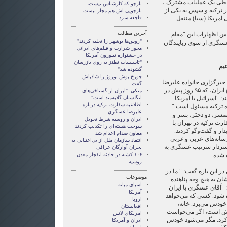
ه طی یک عملیات مشترک ،
بازجو که کارشناس نیست،
در ترکیه و سپس به یکی از
بازجویی اش هم مجاز نیست
مریکا (سیا) منتقل
فاجعه سرد
آخرین مطالب
س اظهارات این "مقام
"روس‌ها بوشهر را تخلیه کردند"
عسگری از سوی ربایندگان
محور شرارت و فیلم‌های ایرانی
در جشنواره تیبورون آمریکا
"تاسیسات نطنز به روی بازرسان
تیم
گشوده شد"
جورج بوش نوروز را شادباش
خبرگزاری خانواده علیرضا
گفت
عسگری، معاون وزیر سابق دفاع ایران، که ۹۵ روز پیش در
متکی: "ایران از گستاخی‌های
د: "اسرائیل یا آمریکا
انگلستان گلایه‌مند است"
اطلاعیه سفارت ترکیه درباره
ره ترکیه مسئول است."
علیرضا عسگری
سر، دو دختر، پسر و
ایران و روسیه شرط تحویل
رت ترکیه در تهران با
سوخت هسته‌ای را تکذیب کردند
دار و گفت‌وگو کردند.
معاون صدام اعدام شد
سانه‌های عربی و غربی
انتقاد سازمان ملل از بی‌اعتنایی به
ه سردار سرتیپ عسگری به
بحران آوارگان عراقی
 شده.
۱۰۶ کشته در حادثه انفجار معدن
روسیه
 این باره گفت: " ما در
موضوعات
شان به هیچ وجه پناهنده
آسيای ميانه
: "آقای عسگری با ایران
آمریکا
ه شود. کسی که می‌خواهد
اروپا
 خودش می‌برد. خانه،
افغانستان
دش است، اگر می‌خواست
امریکای لاتین
‌کرد. مگر می‌شود خودش
ايران و آمريکا