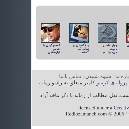
ی
چهار ماه در
وبلاگستان در
گفت‌وگویی با
تابوت
سالی که
عباس
می‌خوابیدم
گذشت
کیارستمی
ار
ه ما
|
شیوه
شنیدن
|
تما
س با ما
پروانه‌ی کریتیو کامنز
متعلق به رادیو زمانه
. نقل مطالب از زمانه با ذکر ماخذ آزاد
licensed under a
Creati
/