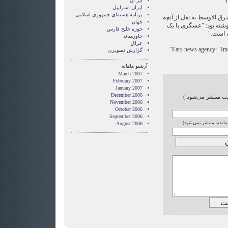
؟"
ایر ان
ایران-اسراییل
برنامه هسته‌ای جمهوری اسلامی
رق الاوسط به نقل از آنچه
جهان
 نوشته بود: "عسگری با یک
حوزه خلیج فارس
 است."
خاورمیانه
عراق
Fars news agency: "Iran
گزارش تصويری
آرشیو ماهانه
March 2007
February 2007
January 2007
December 2006
ایت منتشر می‌شود.)
November 2006
October 2006
September 2006
 مانده، منتشر نمی‌شود)
August 2006