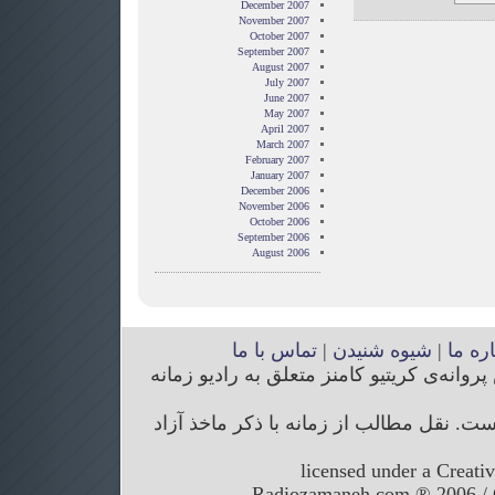
December 2007
November 2007
October 2007
September 2007
August 2007
July 2007
June 2007
May 2007
April 2007
March 2007
February 2007
January 2007
December 2006
November 2006
October 2006
September 2006
August 2006
اره ما
|
شیوه شنیدن
|
تماس با ما
انه‌ی کریتیو کامنز متعلق به رادیو زمانه
. نقل مطالب از زمانه با ذکر ماخذ آزاد
licensed under a Creati