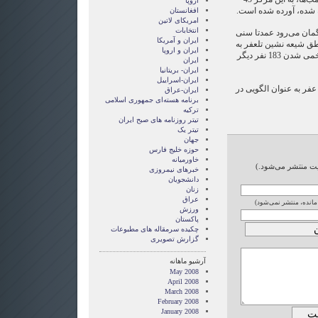
اروپا
 شده، آورده شده است.
افغانستان
امریکای لاتین
انتخابات
 گمان می‌رود عمدتا سنی
ايران و آمريکا
طق شیعه نشین تلعفر به
ايران و اروپا
کشته شدن دست کم 85 نفر و زخمی شدن 183 نفر دیگر
ایران
ایران- بریتانیا
ایران-اسراییل
ر مارس 2006 از تل عفر به عنوان الگویی در
ایران-عراق
برنامه هسته‌ای جمهوری اسلامی
ترکیه
تیتر روزنامه های صبح ایران
تیتر یک
جهان
حوزه خلیج فارس
خاورمیانه
ایت منتشر می‌شود.)
خبرهای نیمروزی
دانشجویان
زنان
عراق
 مانده، منتشر نمی‌شود)
ورزش
پاکستان
چکیده سرمقاله های مطبوعات
گزارش تصويری
آرشیو ماهانه
May 2008
April 2008
March 2008
February 2008
January 2008