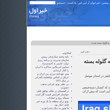
 پیشین
|
خبرخوان آر اس اس
|
پادکست
| جستجو:
 به گلوله بسته شدند
• چاپ کنید
لینکدونی
نامه محمد ستاری‌فر، رییس
ه گلوله بسته
سازمان مدیریت و برنامه ریزی
دولت خاتمی به احمدی‌نژاد
سناتور آمريکايي: مذاکره با ايران
را آغاز کرده‌ايم
متن عهدنامه مرزى بين ايران و
 تلعفر در استان موصل
عراق بر اساس توافقنامه الجزاير
در سال 1975
بی نظیر بوتو، قربانی مذهب
 که کشتار دسته‌جمعی
خشونت
هایی‌ است که پیش از آن
ترکمنستان بر خلاف توافق قبلی
خواستار افزایش قیمت گاز است
مساله روح و انتخابات
بوتو برای منطقه ما یک وزنه غیر
قابل انکار بود
ما هنوز به دنبال ماجراجو و