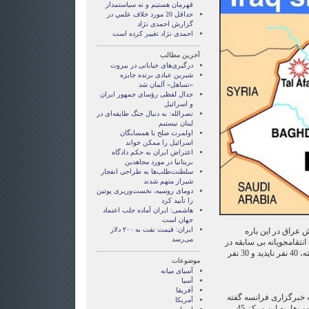
قهرمان هستيم و نه سياستمدار
حداقل 20 مورد خلاف علمي در
گزارش احمدی نژاد
احمدی نژاد تغییر کرده است
آخرین مطالب
درگیری‌های خیابانی در بیروت
شیرین عبادی برنده جایزه
«تساهل» آلمان شد
جدال لفظی رؤسای جمهور ایران
و اسرائیل
نصرالله: به دنبال جنگ طایفه‌ای در
لبنان نیستیم
اولمرت صلح با همسایگان
اسرائیل را ممکن خواند
اعتراض ایران به حکم دادگاه
بریتانیا در مورد مجاهدین
سلطنت‌طلب‌ها به طراحی انفجار
شیراز متهم شدند
دومای روسیه، نخست‌وزیری پوتین
را تأیید کرد
هاشمی: ایران آماده جلب اعتماد
جهان است
ایران: قیمت نفت به ۲۰۰ دلار
عراق در این باره
می‌رسد
انتقامجویانه بی ‌سابقه در
روز سه شنبه به ضرب گلوله کشته، 40 نفر ناپدید و 30 نفر
موضوعات
آسيای ميانه
آسیا
آفریقا
ه خبرگزاری فرانسه گفته
آمریکا
است که بلافاصله پس از انفجار بمب‌ها، به این مرکز 45