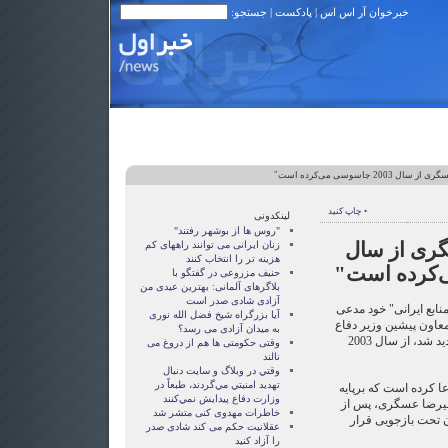
خبرخوان آر اس اس
|
پادکست
| جستجو:
200 جاسوسی می‌کرده است"
• چاپ کنید
لینکدونی
"روس ها از بوشهر رفتند"
گری از سال
زنان ايرانی می توانند راههای کم
هزينه تر را انتخاب کنند
حنیف مزروعی در گفتگو با
بلاگرهای آلمانی: بهترین عیدی من
آزادی شادی صدر است
"منابع ایرانی" خود مدعی
آيا بزرگراه شيخ فضل الله نوری
اون پیشین وزیر دفاع
به ميدان آزادی می رسد؟
ایران، که چندی پیش در ترکیه ناپدید شد، از سال 2003
وقتی حکومتی ها هم از دروغ می
نالند
وقتي در وبلاگ و سايت دنبال
تهديد امنيتي مي‌گردند، طبعاً در
عا کرده است که برپایه
وزارت دفاع پيدايش نمي‌كنند
علیرضا عسگری، پس از
خاطرات مهدوی كنی متشر شد
مان تحت بازجویی قرار
عقلانيت حکم می کند شادی صدر
را آزاد کنيد