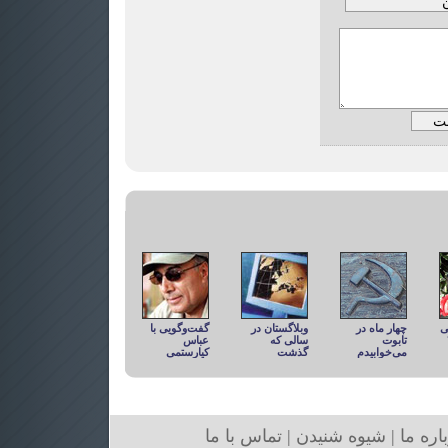
ی
چهار ماه در
وبلاگستان در
گفت‌وگویی با
تابوت
سالی که
عباس
می‌خوابیدم
گذشت
کیارستمی
ار
ه ما
|
شیوه
شنیدن
|
تما
س با ما