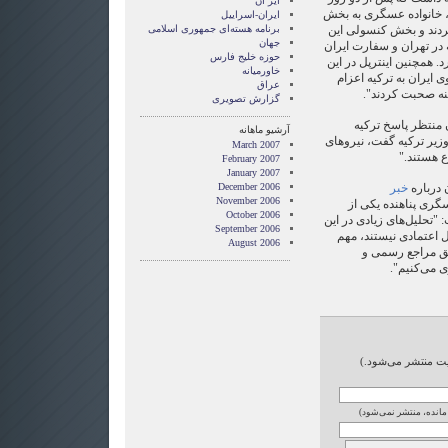
ایر ان
، خانواده عسگری به بخش
ایران-اسراییل
دند و بخش كنسولی این
برنامه هسته‌ای جمهوری اسلامی
جهان
 در تهران و سفارت ایران
حوزه خلیج فارس
د. همچنین اینترپل در این
خاورمیانه
ی ایران به تركیه اعزام
عراق
نه صحبت كردند".
گزارش تصويری
منتظر پاسخ تركیه
آرشیو ماهانه
یر تركیه گفت، نیروهای
March 2007
ع هستند."
February 2007
January 2007
 درباره
خبر
December 2006
November 2006
گری پناهنده یكی از
October 2006
حلیل‌‏های زیادی در این
September 2006
اعتمادی نیستند، مهم
August 2006
یق مراجع رسمی و
می‌‏كنیم".
ایت منتشر می‌شود.)
 مانده، منتشر نمی‌شود)