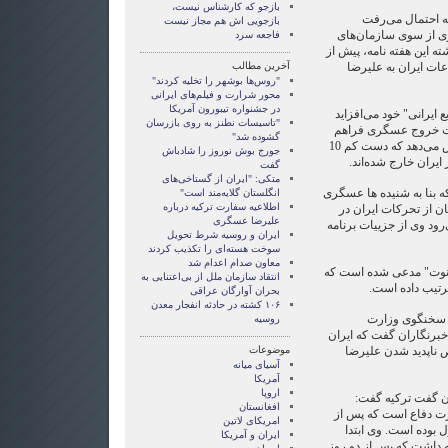
بازجو که کارشناس نیست،
که احتمال می‌رفت
بازجویی اش هم مجاز نیست
ی از سوی سازمان‌های
فاجعه سرد
 این هفته نامه، پیش از
ات ایران به علیرضا
آخرین مطالب
"روس‌ها بوشهر را تخلیه کردند"
محور شرارت و فیلم‌های ایرانی
در جشنواره تیبورون آمریکا
ع ایرانی" خود می‌افزاید
"تاسیسات نطنز به روی بازرسان
ات خروج عسگری فراهم
گشوده شد"
شود. ساندی‌تایمز در ادامه گزارش می‌دهد که دست کم 10
جورج بوش نوروز را شادباش
ایران خارج شده‌اند.
گفت
متکی: "ایران از گستاخی‌های
که بنا به شنیده ها عسگری
انگلستان گلایه‌مند است"
اطلاعیه سفارت ترکیه درباره
ن از تحرکات ایران در
علیرضا عسگری
رود وی از جزییات برنامه
ایران و روسیه شرط تحویل
سوخت هسته‌ای را تکذیب کردند
معاون صدام اعدام شد
رونوت" مدعی شده است که
انتقاد سازمان ملل از بی‌اعتنایی به
رتیب داده است.
بحران آوارگان عراقی
۱۰۶ کشته در حادثه انفجار معدن
 سخنگوی وزارت
روسیه
 خبرنگاران گفت که ایران
 ناپدید شدن علیرضا
موضوعات
آسيای ميانه
آمریکا
اروپا
ن گفت تركیه گفت:
افغانستان
ت دفاع است كه پس از
امریکای لاتین
بوده است. وی ابتدا
ايران و آمريکا
داشت كه پس از دو روز